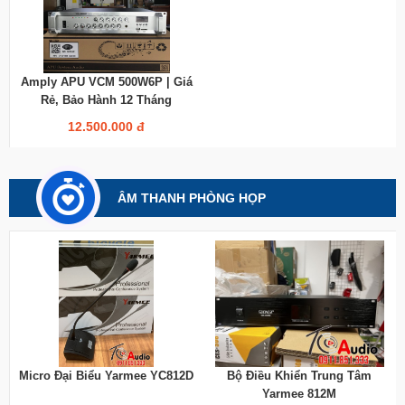
Amply APU VCM 500W6P | Giá
Rẻ, Bảo Hành 12 Tháng
12.500.000 đ
ÂM THANH PHÒNG HỌP
Micro Đại Biểu Yarmee YC812D
Bộ Điều Khiển Trung Tâm
Yarmee 812M