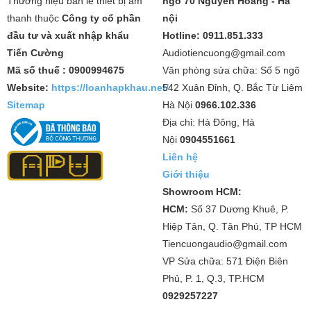
Thương hiệu bán lẻ thiết bị âm
ngõ 70 Nguyễn Hoàng - Hà
thanh thuộc
Công ty cổ phần
nội
đầu tư và xuất nhập khẩu
Hotline: 0911.851.333
Tiến Cường
Audiotiencuong@gmail.com
Mã số thuế : 0900994675
Văn phòng sửa chữa: Số 5 ngõ
Website:
https://loanhapkhau.net/
542 Xuân Đỉnh, Q. Bắc Từ Liêm
Sitemap
Hà Nội
0966.102.336
Địa chỉ: Hà Đông, Hà
Nội
0904551661
Liên hệ
Giới thiệu
Showroom HCM:
HCM:
Số 37 Dương Khuê, P.
Hiệp Tân, Q. Tân Phú, TP HCM
Tiencuongaudio@gmail.com
VP Sửa chữa: 571 Điện Biên
Phủ, P. 1, Q.3, TP.HCM
0929257227