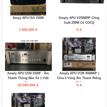
Ampy APU ISA 150W
Amply APU V250W5P Công
Suất 250W Có COCQ
7.500.000 đ
0 đ
Amply APU USB-1500F - Âm
Amply APU VCM 450W6P |
Thanh Thông Báo Số 1 Việt
Chia 6 Vùng Âm Thanh Riêng
Nam
Biệt
25.000.000 đ
0 đ