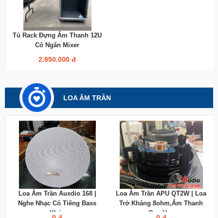
Tủ Rack Đựng Âm Thanh 12U
Có Ngăn Mixer
2.850.000 đ
LOA ÂM TRẦN
Loa Âm Trần Auxdio 168 |
Loa Âm Trần APU QT2W | Loa
Nghe Nhạc Có Tiếng Bass
Trở Kháng 8ohm,âm Thanh
Khỏe
Cực Hay
0 đ
0 đ