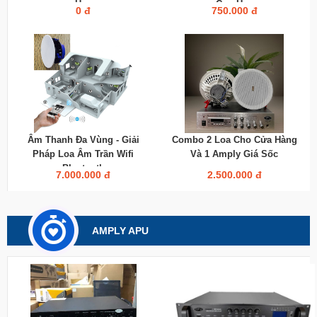
Hay
Cực Hay
0 đ
750.000 đ
Âm Thanh Đa Vùng - Giải
Combo 2 Loa Cho Cửa Hàng
Pháp Loa Âm Trần Wifi
Và 1 Amply Giá Sốc
Bluetooth
7.000.000 đ
2.500.000 đ
AMPLY APU