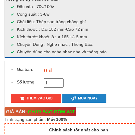
Đầu vào : 70v/100v
Công suất : 3-6w
Chất liệu: Thép sơn trắng chống ghỉ
Kích thước : Dài 182 mm-Cao 72 mm
Kích thước khoét lỗ : ø 165 +/- 5 mm
Chuyên Dụng : Nghe nhạc , Thông Báo.
Chuyên dùng cho nghe nhạc nhẹ và thông báo
Giá bán:
0 đ
Số lượng
THÊM VÀO GIỎ
MUA NGAY
GIÁ BÁN:
CHƯA BAO GỒM VAT
Tình trạng sản phẩm:
Mới 100%
Chính sách tốt nhất cho bạn