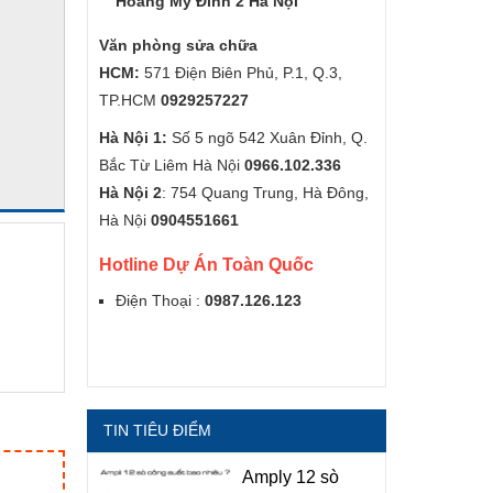
Hoàng Mỹ Đình 2 Hà Nội
Văn phòng sửa chữa
HCM:
571 Điện Biên Phủ, P.1, Q.3,
TP.HCM
0929257227
Hà Nội 1:
Số 5 ngõ 542 Xuân Đỉnh, Q.
Bắc Từ Liêm Hà Nội
0966.102.336
Hà Nội 2
: 754 Quang Trung, Hà Đông,
Hà Nội
0904551661
Hotline Dự Án Toàn Quốc
Điện Thoại :
0987.126.123
TIN TIÊU ĐIỂM
Amply 12 sò