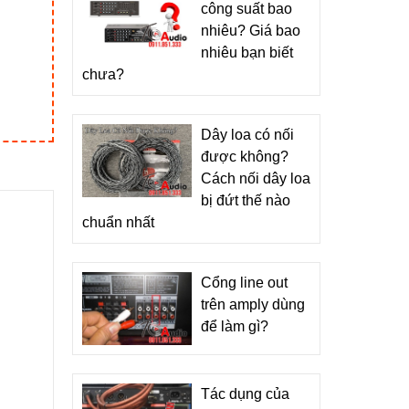
công suất bao
nhiêu? Giá bao
nhiêu bạn biết
chưa?
Dây loa có nối
được không?
Cách nối dây loa
bị đứt thế nào
chuẩn nhất
Cổng line out
trên amply dùng
để làm gì?
Tác dụng của