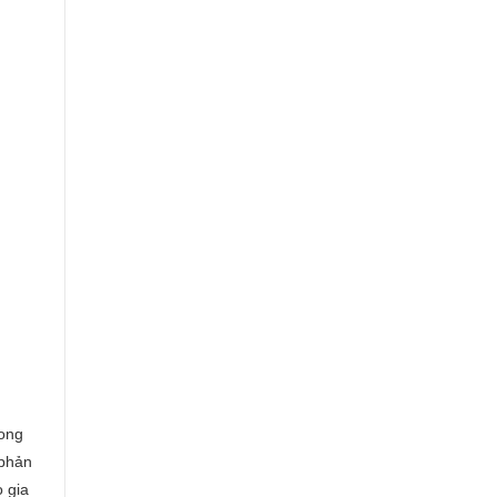
rong
 phản
 gia