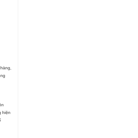
 hàng,
ùng
ên
g hiện
ể