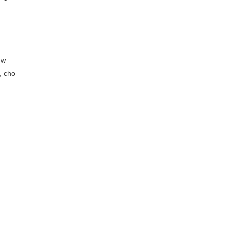
uw
, cho