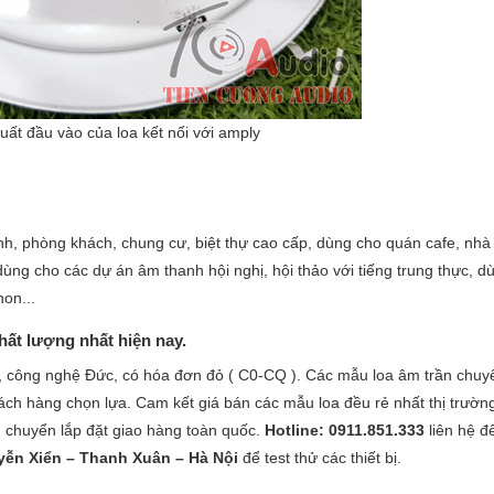
ất đầu vào của loa kết nối với amply
h, phòng khách, chung cư, biệt thự cao cấp, dùng cho quán cafe, nhà
ng cho các dự án âm thanh hội nghị, hội thảo với tiếng trung thực, d
on...
hất lượng nhất hiện nay.
 công nghệ Đức, có hóa đơn đỏ ( C0-CQ ). Các mẫu loa âm trần chuy
h hàng chọn lựa. Cam kết giá bán các mẫu loa đều rẻ nhất thị trườn
ận chuyển lắp đặt giao hàng toàn quốc.
Hotline: 0911.851.333
liên hệ đ
yễn Xiển – Thanh Xuân – Hà Nội
để test thử các thiết bị.