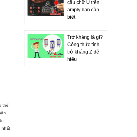
cầu chữ U trên
amply bạn cần
biết
Trở kháng là gì?
Công thức tính
trở kháng Z dễ
hiểu
ó thể
hân
ốn
 nhất