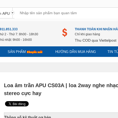
911.851.333
THANH TOÁN KHI NHẬN H
hứ 2 - Thứ 7: 8h00 - 18h30
Chỉ khi giao hàng
hủ nhật: 9h00 - 16h00
Thu COD qua Viettelpost
SẢN PHẨM
HƯỚNG DẪN MUA HÀNG
TIN 
Loa âm trần APU CS03A | loa 2way nghe nhạ
stereo cực hay
Thông số kỹ thuật cơ bản.