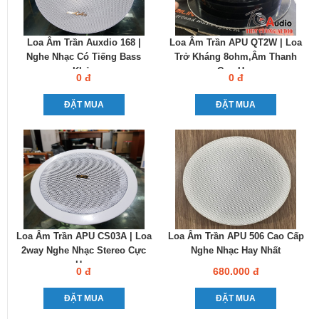
Loa Âm Trần Auxdio 168 |
Loa Âm Trần APU QT2W | Loa
Nghe Nhạc Có Tiếng Bass
Trở Kháng 8ohm,âm Thanh
Khỏe
Cực Hay
0 đ
0 đ
ĐẶT MUA
ĐẶT MUA
Loa Âm Trần APU CS03A | Loa
Loa Âm Trần APU 506 Cao Cấp
2way Nghe Nhạc Stereo Cực
Nghe Nhạc Hay Nhất
Hay
0 đ
680.000 đ
ĐẶT MUA
ĐẶT MUA