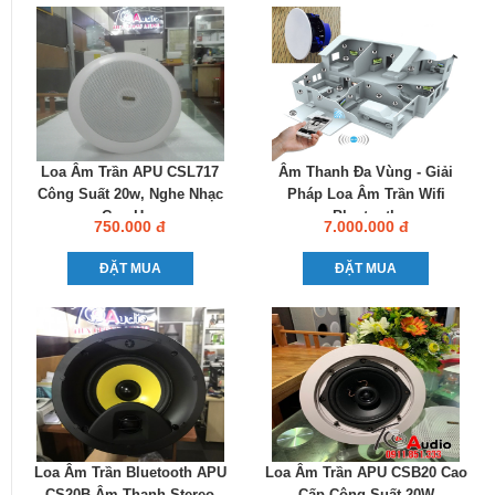
Loa Âm Trần APU CSL717
Âm Thanh Đa Vùng - Giải
Công Suất 20w, Nghe Nhạc
Pháp Loa Âm Trần Wifi
Cực Hay
Bluetooth
750.000 đ
7.000.000 đ
ĐẶT MUA
ĐẶT MUA
Loa Âm Trần Bluetooth APU
Loa Âm Trần APU CSB20 Cao
CS20B Âm Thanh Stereo
Cấp Công Suất 20W