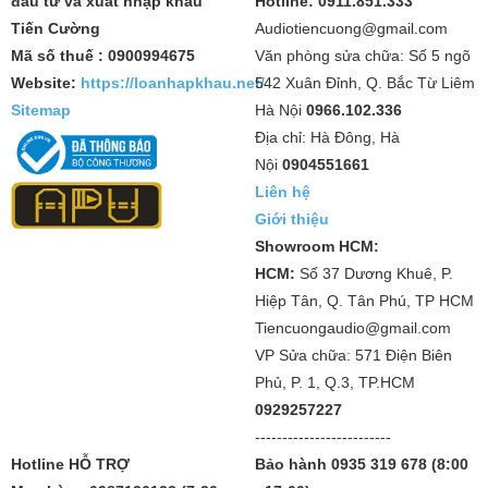
đầu tư và xuất nhập khẩu
Hotline: 0911.851.333
Tiến Cường
Audiotiencuong@gmail.com
Mã số thuế : 0900994675
Văn phòng sửa chữa: Số 5 ngõ
Website:
https://loanhapkhau.net/
542 Xuân Đỉnh, Q. Bắc Từ Liêm
Sitemap
Hà Nội
0966.102.336
Địa chỉ: Hà Đông, Hà
Nội
0904551661
Liên hệ
Giới thiệu
Showroom HCM:
HCM:
Số 37 Dương Khuê, P.
Hiệp Tân, Q. Tân Phú, TP HCM
Tiencuongaudio@gmail.com
VP Sửa chữa: 571 Điện Biên
Phủ, P. 1, Q.3, TP.HCM
0929257227
-------------------------
Hotline HỖ TRỢ
Bảo hành 0935 319 678 (8:00