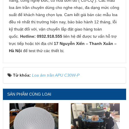
hãng, công nghệ Đức, có hóa đơn đỏ ( C0-CQ ). Các mẫu
loa âm trần chuyên dùng cho nghe nhạc, đa dạng mức công
suất để khách hàng chọn lựa. Cam kết giá bán các mẫu loa
đều rẻ nhất thị trường hiện nay, bảo bảo hành 12 tháng, lỗi
kỹ thuật đổi với, vận chuyển lắp đặt giao hàng toàn
quốc.
Hotline: 0932.918.555
liên hệ để được tư vấn hỗ trợ
trực tiếp hoặc tới địa chỉ
17 Nguyễn Xiển – Thanh Xuân –
Hà Nội
để test thử các thiết bị.
Từ khóa:
Loa âm trần APU C30W-P
SẢN PHẨM CÙNG LOẠI