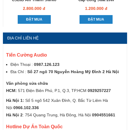
2.800.000 đ
1.200.000 đ
ĐẶT MUA
ĐẶT MUA
ĐỊA CHỈ LIÊN HỆ
Tiến Cường Audio
Điện Thoại :
0987.126.123
Địa Chỉ :
Số 27 ngõ 70 Nguyễn Hoàng Mỹ Đình 2 Hà Nội
Văn phòng sửa chữa
HCM:
571 Điện Biên Phủ, P.1, Q.3, TP.HCM
0929257227
Hà Nội 1:
Số 5 ngõ 542 Xuân Đỉnh, Q. Bắc Từ Liêm Hà
Nội
0966.102.336
Hà Nội 2
: 754 Quang Trung, Hà Đông, Hà Nội
0904551661
Hotline Dự Án Toàn Quốc