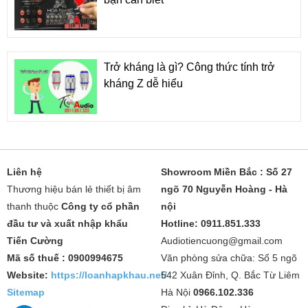
Trở kháng là gì? Công thức tính trở
kháng Z dễ hiểu
Liên hệ
Showroom Miền Bắc : Số 27
Thương hiệu bán lẻ thiết bị âm
ngõ 70 Nguyễn Hoàng - Hà
thanh thuộc
Công ty cổ phần
nội
đầu tư và xuất nhập khẩu
Hotline: 0911.851.333
Tiến Cường
Audiotiencuong@gmail.com
Mã số thuế : 0900994675
Văn phòng sửa chữa: Số 5 ngõ
Website:
https://loanhapkhau.net/
542 Xuân Đỉnh, Q. Bắc Từ Liêm
Sitemap
Hà Nội
0966.102.336