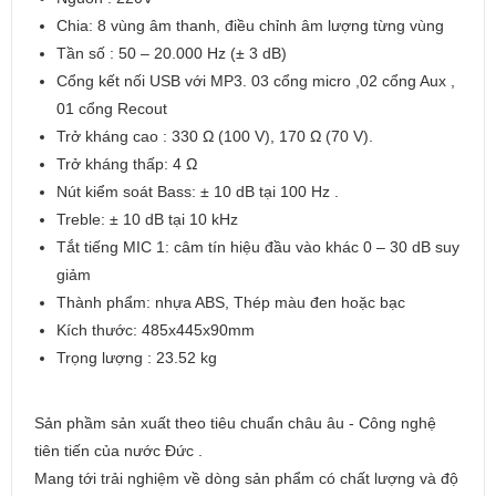
Chia: 8 vùng âm thanh, điều chỉnh âm lượng từng vùng
Tần số : 50 – 20.000 Hz (± 3 dB)
Cổng kết nối USB với MP3. 03 cổng micro ,02 cổng Aux ,
01 cổng Recout
Trở kháng cao : 330 Ω (100 V), 170 Ω (70 V).
Trở kháng thấp: 4 Ω
Nút kiểm soát Bass: ± 10 dB tại 100 Hz .
Treble: ± 10 dB tại 10 kHz
Tắt tiếng MIC 1: câm tín hiệu đầu vào khác 0 – 30 dB suy
giảm
Thành phẩm: nhựa ABS, Thép màu đen hoặc bạc
Kích thước: 485x445x90mm
Trọng lượng : 23.52 kg
Sản phầm sản xuất theo tiêu chuẩn châu âu - Công nghệ
tiên tiến của nước Đức .
Mang tới trải nghiệm về dòng sản phẩm có chất lượng và độ