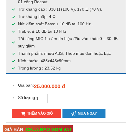
01 cổng Recout
Trở kháng cao : 330 Ω (100 V), 170 Ω (70 V).
Trở kháng thấp: 4 Ω
Nút kiểm soát Bass: ± 10 dB tại 100 Hz .
Treble: ± 10 dB tại 10 kHz
Tắt tiếng MIC 1: câm tín hiệu đầu vào khác 0 – 30 dB
suy giảm
Thành phẩm: nhựa ABS, Thép màu đen hoặc bạc
Kích thước: 485x445x90mm
Trọng lượng : 23.52 kg
Giá bán:
25.000.000 đ
Số lượng
THÊM VÀO GIỎ
MUA NGAY
GIÁ BÁN:
CHƯA BAO GỒM VAT