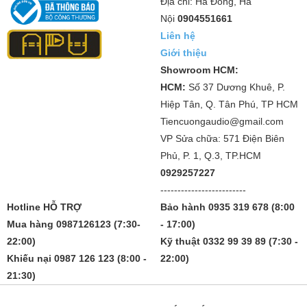
Địa chỉ: Hà Đông, Hà
Nội
0904551661
Liên hệ
Giới thiệu
Showroom HCM:
HCM:
Số 37 Dương Khuê, P.
Hiệp Tân, Q. Tân Phú, TP HCM
Tiencuongaudio@gmail.com
VP Sửa chữa: 571 Điện Biên
Phủ, P. 1, Q.3, TP.HCM
0929257227
-------------------------
Hotline HỖ TRỢ
Bảo hành 0935 319 678 (8:00
Mua hàng 0987126123 (7:30-
- 17:00)
22:00)
Kỹ thuật 0332 99 39 89 (7:30 -
Khiếu nại 0987 126 123 (8:00 -
22:00)
21:30)