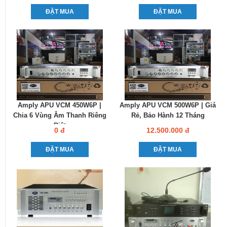
ĐẶT MUA
ĐẶT MUA
Amply APU VCM 450W6P |
Amply APU VCM 500W6P | Giá
Chia 6 Vùng Âm Thanh Riêng
Rẻ, Bảo Hành 12 Tháng
Biệt
0 đ
12.500.000 đ
ĐẶT MUA
ĐẶT MUA