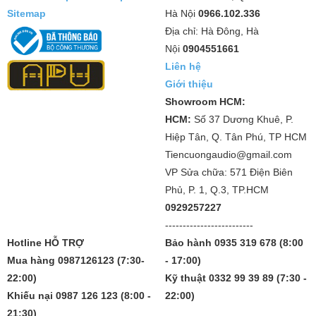
Sitemap
Hà Nội
0966.102.336
Địa chỉ: Hà Đông, Hà
Nội
0904551661
Liên hệ
Giới thiệu
Showroom HCM:
HCM:
Số 37 Dương Khuê, P.
Hiệp Tân, Q. Tân Phú, TP HCM
Tiencuongaudio@gmail.com
VP Sửa chữa: 571 Điện Biên
Phủ, P. 1, Q.3, TP.HCM
0929257227
-------------------------
Hotline HỖ TRỢ
Bảo hành 0935 319 678 (8:00
Mua hàng 0987126123 (7:30-
- 17:00)
22:00)
Kỹ thuật 0332 99 39 89 (7:30 -
Khiếu nại 0987 126 123 (8:00 -
22:00)
21:30)