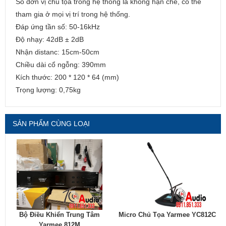
Số đơn vị chủ tọa trong hệ thống là không hạn chế, có thể
tham gia ở mọi vị trí trong hệ thống.
Đáp ứng tần số: 50-16kHz
Độ nhạy: 42dB ± 2dB
Nhận distanc: 15cm-50cm
Chiều dài cổ ngỗng: 390mm
Kích thước: 200 * 120 * 64 (mm)
Trọng lượng: 0,75kg
SẢN PHẨM CÙNG LOẠI
Bộ Điều Khiển Trung Tâm
Micro Chủ Tọa Yarmee YC812C
Yarmee 812M