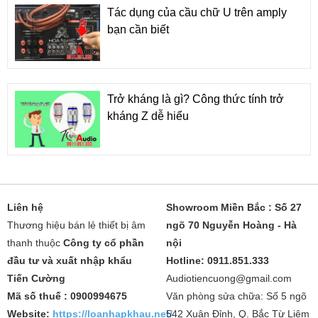
Tác dụng của cầu chữ U trên amply
bạn cần biết
Trở kháng là gì? Công thức tính trở
kháng Z dễ hiểu
Liên hệ
Showroom Miền Bắc : Số 27
Thương hiệu bán lẻ thiết bị âm
ngõ 70 Nguyễn Hoàng - Hà
thanh thuộc
Công ty cổ phần
nội
đầu tư và xuất nhập khẩu
Hotline: 0911.851.333
Tiến Cường
Audiotiencuong@gmail.com
Mã số thuế : 0900994675
Văn phòng sửa chữa: Số 5 ngõ
Website:
https://loanhapkhau.net/
542 Xuân Đỉnh, Q. Bắc Từ Liêm