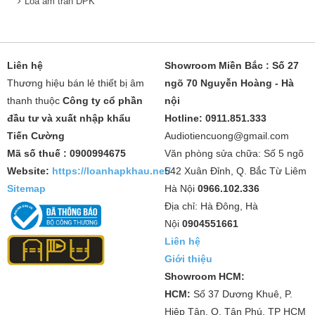
Loa âm trần DPK
Liên hệ
Showroom Miền Bắc : Số 27
Thương hiệu bán lẻ thiết bị âm
ngõ 70 Nguyễn Hoàng - Hà
thanh thuộc
Công ty cổ phần
nội
đầu tư và xuất nhập khẩu
Hotline: 0911.851.333
Tiến Cường
Audiotiencuong@gmail.com
Mã số thuế : 0900994675
Văn phòng sửa chữa: Số 5 ngõ
Website:
https://loanhapkhau.net/
542 Xuân Đỉnh, Q. Bắc Từ Liêm
Sitemap
Hà Nội
0966.102.336
Địa chỉ: Hà Đông, Hà
Nội
0904551661
Liên hệ
Giới thiệu
Showroom HCM:
HCM:
Số 37 Dương Khuê, P.
Hiệp Tân, Q. Tân Phú, TP HCM