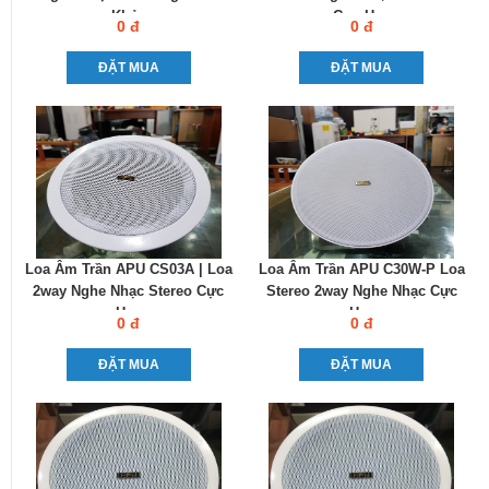
Khỏe
Cực Hay
0 đ
0 đ
ĐẶT MUA
ĐẶT MUA
Loa Âm Trần APU CS03A | Loa
Loa Âm Trần APU C30W-P Loa
2way Nghe Nhạc Stereo Cực
Stereo 2way Nghe Nhạc Cực
Hay
Hay
0 đ
0 đ
ĐẶT MUA
ĐẶT MUA