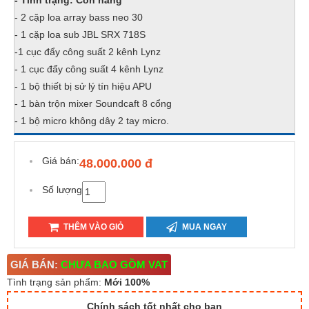
- Tình trạng: Còn hàng
- 2 cặp loa array bass neo 30
- 1 cặp loa sub JBL SRX 718S
-1 cục đẩy công suất 2 kênh Lynz
- 1 cục đẩy công suất 4 kênh Lynz
- 1 bộ thiết bị sử lý tín hiệu APU
- 1 bàn trộn mixer Soundcaft 8 cổng
- 1 bộ micro không dây 2 tay micro.
Giá bán:
48.000.000 đ
Số lượng
THÊM VÀO GIỎ
MUA NGAY
GIÁ BÁN:
CHƯA BAO GỒM VAT
Tình trạng sản phẩm:
Mới 100%
Chính sách tốt nhất cho bạn