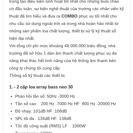
trọng tạo điều kiện sinh hoạt tốt nhất cho những buổi chào
cờ đầu tuận, sự kiện nghệ thuật của trường các nhân viên kỹ
thuật đã tìm hiểu và đưa ra
COMBO
phục vụ tốt nhất cho
nhu cầu sử dụng ngoài trời và trong nhà hoàn hảo nhất từ
những sản phẩm loa chất lượng, thiết bị sử lỹ kỹ thuật số
hiện đại nhất.
Với tổng chi phí mức khoảng 48.000.000 triệu đồng, nhà
trường đã sở hữu 1 dàn âm thanh chất lượng phục vụ đa
năng khai thác hết tính năng của hệ thống âm thanh bên
công ty chúng tôi cung cấp.
Thông số kỹ thuật các thiết bị:
1. - 2 cặp loa array bass neo 30
Phản hồi tần số: 50Hz -3000 Hz
Tần số cao 200 Hz -7000 Hz HF: 800 Hz -20000 Hz
Độ nhạy: 101dB HF: 108dB
SPL tối đa : 134dB HF: 138dB
Tốc độ công suất (RMS) LF 1000W