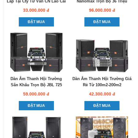
Lắp Tại Cty Tư Vấn CN Lào Cai
Nanomax Trọn Bộ 36 Triệu
33.000.000 đ
96.000.000 đ
ĐẶT MUA
ĐẶT MUA
Dàn Âm Thanh Hội Trường
Dàn Âm Thanh Hội Trường Giá
Sân Khấu Trọn Bộ JBL 725
Rẻ Từ 100m2-200m2
59.000.000 đ
42.300.000 đ
ĐẶT MUA
ĐẶT MUA