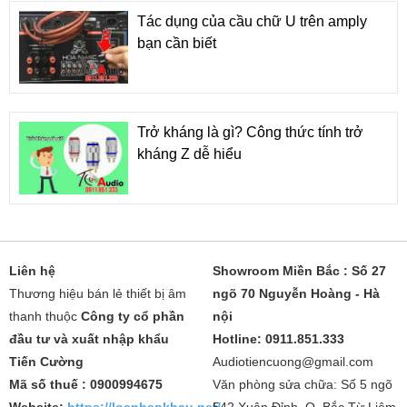
Tác dụng của cầu chữ U trên amply
bạn cần biết
Trở kháng là gì? Công thức tính trở
kháng Z dễ hiểu
Liên hệ
Showroom Miền Bắc : Số 27
Thương hiệu bán lẻ thiết bị âm
ngõ 70 Nguyễn Hoàng - Hà
thanh thuộc
Công ty cổ phần
nội
đầu tư và xuất nhập khẩu
Hotline: 0911.851.333
Tiến Cường
Audiotiencuong@gmail.com
Mã số thuế : 0900994675
Văn phòng sửa chữa: Số 5 ngõ
Website:
https://loanhapkhau.net/
542 Xuân Đỉnh, Q. Bắc Từ Liêm