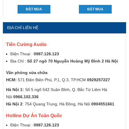
ĐẶT MUA
ĐẶT MUA
ĐỊA CHỈ LIÊN HỆ
Tiến Cường Audio
Điện Thoại :
0987.126.123
Địa Chỉ :
Số 27 ngõ 70 Nguyễn Hoàng Mỹ Đình 2 Hà Nội
Văn phòng sửa chữa
HCM:
571 Điện Biên Phủ, P.1, Q.3, TP.HCM
0929257227
Hà Nội 1:
Số 5 ngõ 542 Xuân Đỉnh, Q. Bắc Từ Liêm Hà
Nội
0966.102.336
Hà Nội 2
: 754 Quang Trung, Hà Đông, Hà Nội
0904551661
Hotline Dự Án Toàn Quốc
Điện Thoại :
0987.126.123