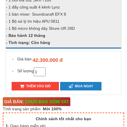
- 1 Đôi loa JBL SRX 718s
- 1 đẩy công suất 4 kênh Lynz
- 1 bàn mixer Soundcaraft EFX 8
- 1 Bộ sử lý tín hiệu APU 0811
- 1 Bộ micro không dây Shure UR 28D
- Bảo hành 12 tháng
- Tình trạng: Còn hàng
Giá bán:
42.300.000 đ
Số lượng
THÊM VÀO GIỎ
MUA NGAY
GIÁ BÁN:
CHƯA BAO GỒM VAT
Tình trạng sản phẩm:
Mới 100%
Chính sách tốt nhất cho bạn
1.
Giao hàng miễn phí