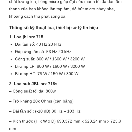
chất lượng loa, tiếng micro giúp đạt sức mạnh tối đa dàn âm
thanh của bạn không lẫn tạp âm, độ hút micro nhạy nhẹ,
khoảng cách thu phát sóng xa.
Thông số kỹ thuật loa, thiết bị sử lý tín hiệu
1. Loa jbl srx 715
Dải tần số: 43 Hz 20 kHz
Đáp ứng tần số: 53 Hz 20 kHz
Công suất: 800 W / 1600 W / 3200 W
Bi-amp LF: 800 W / 1600 W / 3200 W
Bi-amp HF: 75 W / 150 W / 300 W
2. Loa sub JBL srx 718s
– Công suất tối đa: 800w
– Trở kháng 20k Ohms (cân bằng)
– Dải tần số : (-10 dB) 30 Hz – 103 Hz
– Kích thước (H x W x D) 690,372 mm x 523,24 mm x 723,9
mm