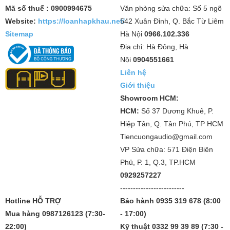
Mã số thuế : 0900994675
Văn phòng sửa chữa: Số 5 ngõ
Website:
https://loanhapkhau.net/
542 Xuân Đỉnh, Q. Bắc Từ Liêm
Sitemap
Hà Nội
0966.102.336
Địa chỉ: Hà Đông, Hà
Nội
0904551661
Liên hệ
Giới thiệu
Showroom HCM:
HCM:
Số 37 Dương Khuê, P.
Hiệp Tân, Q. Tân Phú, TP HCM
Tiencuongaudio@gmail.com
VP Sửa chữa: 571 Điện Biên
Phủ, P. 1, Q.3, TP.HCM
0929257227
-------------------------
Hotline HỖ TRỢ
Bảo hành 0935 319 678 (8:00
Mua hàng 0987126123 (7:30-
- 17:00)
22:00)
Kỹ thuật 0332 99 39 89 (7:30 -