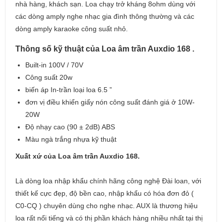
nhà hàng, khách sạn. Loa chạy trở kháng 8ohm dùng với
các dòng amply nghe nhạc gia đình thông thường và các
dòng amply karaoke công suất nhỏ.
Thông số kỹ thuật của Loa âm trần Auxdio 168 .
Built-in 100V / 70V
Công suất 20w
biến áp In-trần loại loa 6.5 ”
đơn vị điều khiển giấy nón công suất đánh giá ở 10W-
20W
Độ nhạy cao (90 ± 2dB) ABS
Màu ngà trắng nhựa kỹ thuật
Xuất xứ của Loa âm trần Auxdio 168.
Là dòng loa nhập khẩu chính hãng công nghệ Đài loan, với
thiết kế cực đẹp, độ bền cao, nhập khẩu có hóa đơn đỏ (
C0-CQ ) chuyên dùng cho nghe nhạc. AUX là thương hiệu
loa rất nổi tiếng và có thị phần khách hàng nhiều nhất tại thị