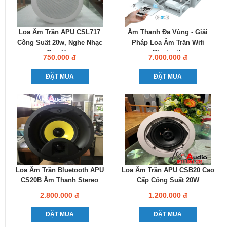
Loa Âm Trần APU CSL717
Âm Thanh Đa Vùng - Giải
Công Suất 20w, Nghe Nhạc
Pháp Loa Âm Trần Wifi
Cực Hay
Bluetooth
750.000 đ
7.000.000 đ
ĐẶT MUA
ĐẶT MUA
Loa Âm Trần Bluetooth APU
Loa Âm Trần APU CSB20 Cao
CS20B Âm Thanh Stereo
Cấp Công Suất 20W
2.800.000 đ
1.200.000 đ
ĐẶT MUA
ĐẶT MUA