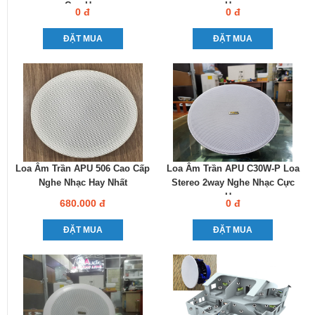
Cực Hay
Hay
0 đ
0 đ
ĐẶT MUA
ĐẶT MUA
Loa Âm Trần APU 506 Cao Cấp
Loa Âm Trần APU C30W-P Loa
Nghe Nhạc Hay Nhất
Stereo 2way Nghe Nhạc Cực
Hay
680.000 đ
0 đ
ĐẶT MUA
ĐẶT MUA