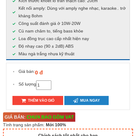
Kích thước khoét lỗ trần thạch cao: 20cm
Kết nối amply: Dùng với amply nghe nhạc, karaoke.. trở
kháng 8ohm
Công suất đánh giá ở 10W-20W
Củ nam châm to, tiếng bass khỏe
Loa đồng trục cao cấp nhất hiện nay
Độ nhạy cao (90 ± 2dB) ABS
Màu ngà trắng nhựa kỹ thuật
Giá bán:
0 đ
Số lượng
THÊM VÀO GIỎ
MUA NGAY
GIÁ BÁN:
CHƯA BAO GỒM VAT
Tình trạng sản phẩm:
Mới 100%
Chính sách tốt nhất cho bạn