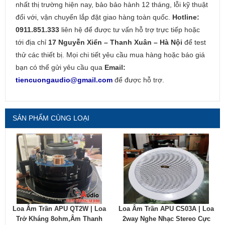
nhất thị trường hiện nay, bảo bảo hành 12 tháng, lỗi kỹ thuật
đổi với, vận chuyển lắp đặt giao hàng toàn quốc.
Hotline:
0911.851.333
liên hệ để được tư vấn hỗ trợ trực tiếp hoặc
tới địa chỉ
17 Nguyễn Xiển – Thanh Xuân – Hà Nội
để test
thử các thiết bị. Mọi chi tiết yêu cầu mua hàng hoặc báo giá
bạn có thể gửi yêu cầu qua
Email:
tiencuongaudio@gmail.com
để được hỗ trợ.
SẢN PHẨM CÙNG LOẠI
Loa Âm Trần APU QT2W | Loa
Loa Âm Trần APU CS03A | Loa
Trở Kháng 8ohm,âm Thanh
2way Nghe Nhạc Stereo Cực