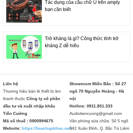
Tác dụng của cầu chữ U trên amply
bạn cần biết
Trở kháng là gì? Công thức tính trở
kháng Z dễ hiểu
Liên hệ
Showroom Miền Bắc : Số 27
Thương hiệu bán lẻ thiết bị âm
ngõ 70 Nguyễn Hoàng - Hà
thanh thuộc
Công ty cổ phần
nội
đầu tư và xuất nhập khẩu
Hotline: 0911.851.333
Tiến Cường
Audiotiencuong@gmail.com
Mã số thuế : 0900994675
Văn phòng sửa chữa: Số 5 ngõ
Website:
https://loanhapkhau.net/
542 Xuân Đỉnh, Q. Bắc Từ Liêm