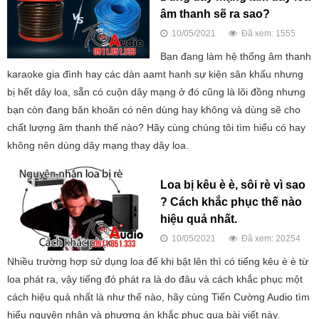
âm thanh sẽ ra sao?
10/05/2021
Đã xem: 1555
Bạn đang làm hệ thống âm thanh
karaoke gia đình hay các dàn aamt hanh sự kiện sân khấu nhưng
bị hết dây loa, sẵn có cuộn dây mạng ở đó cũng là lõi đồng nhưng
bạn còn đang băn khoăn có nên dùng hay không và dùng sẽ cho
chất lượng âm thanh thế nào? Hãy cùng chúng tôi tìm hiểu có hay
không nên dùng dây mạng thay dây loa.
Loa bị kêu è è, sôi rè vì sao
? Cách khắc phục thế nào
hiệu quả nhất.
10/05/2021
Đã xem: 20254
Nhiều trường hợp sử dụng loa đế khi bật lên thì có tiếng kêu è è từ
loa phát ra, vậy tiếng đó phát ra là do đâu và cách khắc phục một
cách hiệu quả nhất là như thế nào, hãy cùng Tiến Cường Audio tìm
hiểu nguyên nhân và phương án khắc phục qua bài viết này.