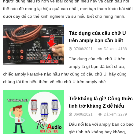
người dùng hiểu rõ hơn về loại cổng tín hiệu này và cách đấu nối
thế nào đế mang lại hiệu quả cao nhất, mời bạn tham khảo bài viết
dưới đây để có thể kinh nghiệm và sự hiểu biết cho riêng mình.
Tác dụng của cầu chữ U
trên amply bạn cần biết
07/06/2021
Đã xem: 4188
Tác dụng của cầu chữ U trên
amply là gì bạn đã biết chưa,
chiếc amply karaoke nào hầu như cũng có cầu chữ U, hãy cùng
chúng tôi tìm hiểu thêm về cầu chữ U trên amply nhé.
Trở kháng là gì? Công thức
tính trở kháng Z dễ hiểu
06/06/2021
Đã xem: 2279
Đấu nối loa với amply bạn có bao
giờ tính trở kháng hay không,