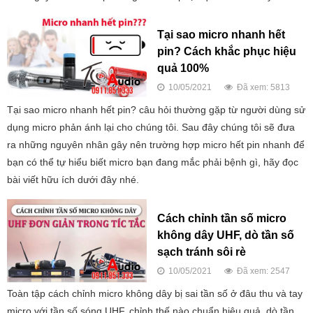
Tại sao micro nhanh hết
pin? Cách khắc phục hiệu
quả 100%
10/05/2021
Đã xem: 5813
Tại sao micro nhanh hết pin? câu hỏi thường gặp từ người dùng sử
dụng micro phản ánh lại cho chúng tôi. Sau đây chúng tôi sẽ đưa
ra những nguyên nhân gây nên trường hợp micro hết pin nhanh để
bạn có thể tự hiểu biết micro bạn đang mắc phải bệnh gì, hãy đọc
bài viết hữu ích dưới đây nhé.
Cách chỉnh tần số micro
không dây UHF, dò tần số
sạch tránh sôi rè
10/05/2021
Đã xem: 2547
Toàn tập cách chỉnh micro không dây bị sai tần số ở đâu thu và tay
micro với tần số sóng UHF, chỉnh thế nào chuẩn hiệu quả, dò tần