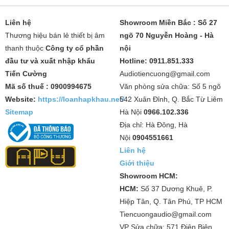
Liên hệ
Showroom Miền Bắc : Số 27
Thương hiệu bán lẻ thiết bị âm
ngõ 70 Nguyễn Hoàng - Hà
thanh thuộc
Công ty cổ phần
nội
đầu tư và xuất nhập khẩu
Hotline: 0911.851.333
Tiến Cường
Audiotiencuong@gmail.com
Mã số thuế : 0900994675
Văn phòng sửa chữa: Số 5 ngõ
Website:
https://loanhapkhau.net/
542 Xuân Đỉnh, Q. Bắc Từ Liêm
Sitemap
Hà Nội
0966.102.336
Địa chỉ: Hà Đông, Hà
Nội
0904551661
Liên hệ
Giới thiệu
Showroom HCM:
HCM:
Số 37 Dương Khuê, P.
Hiệp Tân, Q. Tân Phú, TP HCM
Tiencuongaudio@gmail.com
VP Sửa chữa: 571 Điện Biên