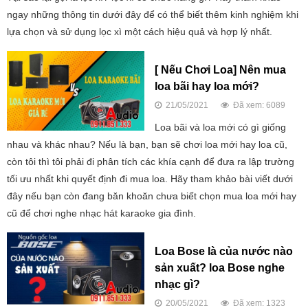
ngay những thông tin dưới đây để có thể biết thêm kinh nghiệm khi
lựa chọn và sử dụng lọc xì một cách hiệu quả và hợp lý nhất.
[ Nếu Chơi Loa] Nên mua
loa bãi hay loa mới?
21/05/2021
Đã xem: 6089
Loa bãi và loa mới có gì giống
nhau và khác nhau? Nếu là bạn, bạn sẽ chơi loa mới hay loa cũ,
còn tôi thì tôi phải đi phân tích các khía cạnh để đưa ra lập trường
tối ưu nhất khi quyết định đi mua loa. Hãy tham khảo bài viết dưới
đây nếu bạn còn đang băn khoăn chưa biết chọn mua loa mới hay
cũ để chơi nghe nhạc hát karaoke gia đình.
Loa Bose là của nước nào
sản xuất? loa Bose nghe
nhạc gì?
20/05/2021
Đã xem: 1323