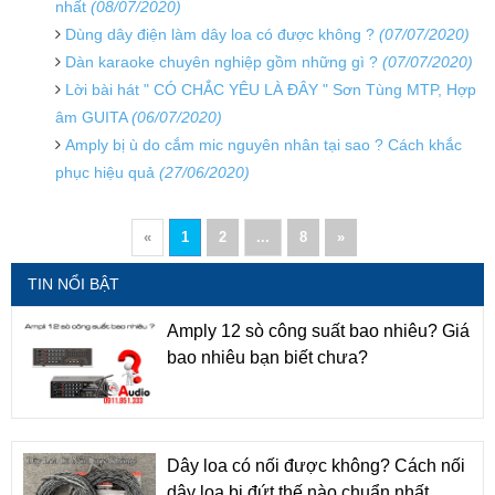
nhất
(08/07/2020)
Dùng dây điện làm dây loa có được không ?
(07/07/2020)
Dàn karaoke chuyên nghiệp gồm những gì ?
(07/07/2020)
Lời bài hát " CÓ CHẮC YÊU LÀ ĐÂY " Sơn Tùng MTP, Hợp
âm GUITA
(06/07/2020)
Amply bị ù do cắm mic nguyên nhân tại sao ? Cách khắc
phục hiệu quả
(27/06/2020)
«
1
2
...
8
»
TIN NỔI BẬT
Amply 12 sò công suất bao nhiêu? Giá
bao nhiêu bạn biết chưa?
Dây loa có nối được không? Cách nối
dây loa bị đứt thế nào chuẩn nhất