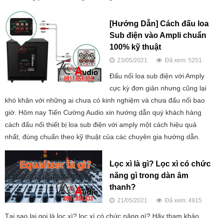
[Hướng Dẫn] Cách đấu loa
Sub điện vào Ampli chuẩn
100% kỹ thuật
23/05/2021
Đã xem: 5251
Đấu nối loa sub điện với Amply
cực kỳ đơn giản nhưng cũng lại
khó khăn với những ai chưa có kinh nghiệm và chưa đấu nối bao
giờ. Hôm nay Tiến Cường Audio xin hướng dẫn quý khách hàng
cách đấu nối thiết bị loa sub điện với amply một cách hiệu quả
nhất, đúng chuẩn theo kỹ thuật của các chuyên gia hướng dẫn.
Lọc xì là gì? Lọc xì có chức
năng gì trong dàn âm
thanh?
21/05/2021
Đã xem: 4915
Tại sao lại gọi là lọc xì? lọc xì có chức năng gì? Hãy tham khảo