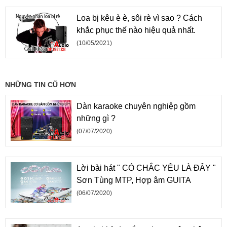
Loa bị kêu è è, sôi rè vì sao ? Cách
khắc phục thế nào hiệu quả nhất.
(10/05/2021)
NHỮNG TIN CŨ HƠN
Dàn karaoke chuyên nghiệp gồm
những gì ?
(07/07/2020)
Lời bài hát " CÓ CHẮC YÊU LÀ ĐÂY "
Sơn Tùng MTP, Hợp âm GUITA
(06/07/2020)