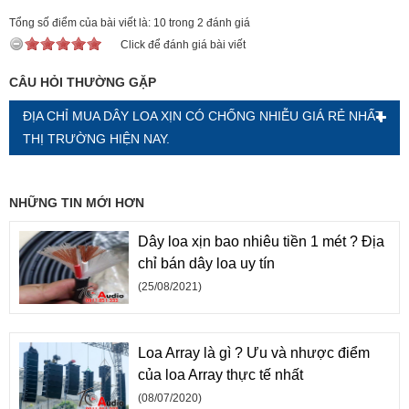
Tổng số điểm của bài viết là: 10 trong 2 đánh giá
Click để đánh giá bài viết
CÂU HỎI THƯỜNG GẶP
ĐỊA CHỈ MUA DÂY LOA XỊN CÓ CHỐNG NHIỄU GIÁ RẺ NHẤT
THỊ TRƯỜNG HIỆN NAY.
NHỮNG TIN MỚI HƠN
Dây loa xịn bao nhiêu tiền 1 mét ? Địa
chỉ bán dây loa uy tín
(25/08/2021)
Loa Array là gì ? Ưu và nhược điểm
của loa Array thực tế nhất
(08/07/2020)