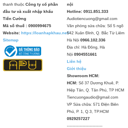
thanh thuộc
Công ty cổ phần
nội
đầu tư và xuất nhập khẩu
Hotline: 0911.851.333
Tiến Cường
Audiotiencuong@gmail.com
Mã số thuế : 0900994675
Văn phòng sửa chữa: Số 5 ngõ
Website:
https://loanhapkhau.net/
542 Xuân Đỉnh, Q. Bắc Từ Liêm
Sitemap
Hà Nội
0966.102.336
Địa chỉ: Hà Đông, Hà
Nội
0904551661
Liên hệ
Giới thiệu
Showroom HCM:
HCM:
Số 37 Dương Khuê, P.
Hiệp Tân, Q. Tân Phú, TP HCM
Tiencuongaudio@gmail.com
VP Sửa chữa: 571 Điện Biên
Phủ, P. 1, Q.3, TP.HCM
0929257227
-------------------------