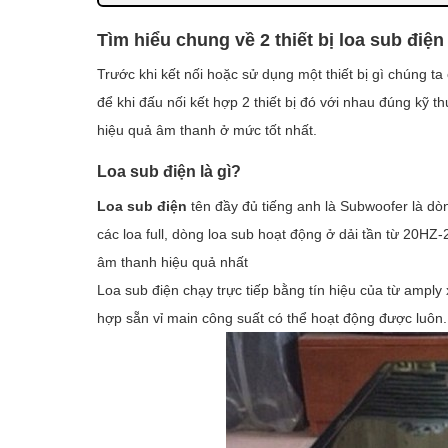
Địa chỉ cung cấp loa sub điện và amply karao
Tìm hiểu chung về 2 thiết bị loa sub điện
Trước khi kết nối hoặc sử dụng một thiết bị gì chúng 
để khi đấu nối kết hợp 2 thiết bị đó với nhau đúng kỹ
hiệu quả âm thanh ở mức tốt nhất.
Loa sub điện là gì?
Loa sub điện
tên đầy đủ tiếng anh là Subwoofer là dòn
các loa full, dòng loa sub hoạt động ở dải tần từ 20
âm thanh hiệu quả nhất
Loa sub điện chạy trực tiếp bằng tín hiệu của từ amply
hợp sẵn vỉ main công suất có thể hoạt động được luôn.