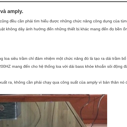
ke uy tín nhất hiện nay.
 và amply.
ta cũng đều cần phải tìm hiểu được những chức năng công dụng của từng
 thuật không dây ảnh hưởng đến những thiết bị khác mang đến đọ bền ổn
g loa siêu trầm chỉ đảm nhiệm một chức năng đó là tạo ra dải trầm bổ
HZ-200HZ mang đến cho hệ thống loa với dải bass khỏe khoắn sôi động 
 xuất ra, không cần phải chạy qua công suất của amply vì bản thân nó đ