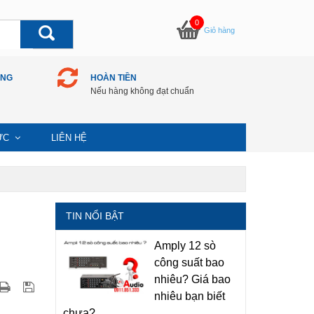
0
Giỏ hàng
ÀNG
HOÀN TIỀN
Nếu hàng không đạt chuẩn
TỨC
LIÊN HỆ
TIN NỔI BẬT
Amply 12 sò
công suất bao
nhiêu? Giá bao
nhiêu bạn biết
chưa?