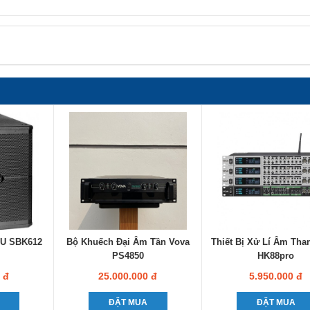
PU SBK612
Bộ Khuếch Đại Âm Tần Vova
Thiết Bị Xử Lí Âm Tha
PS4850
HK88pro
 đ
25.000.000 đ
5.950.000 đ
ĐẶT MUA
ĐẶT MUA