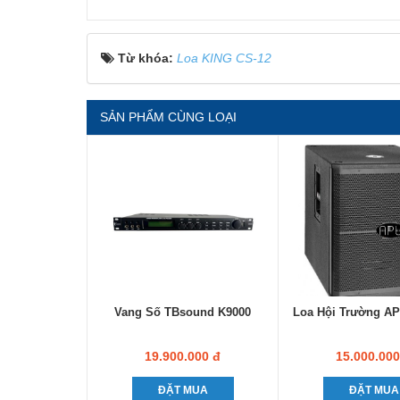
Từ khóa:
Loa KING CS-12
SẢN PHẨM CÙNG LOẠI
Vang Số TBsound K9000
Loa Hội Trường A
19.900.000 đ
15.000.000
ĐẶT MUA
ĐẶT MUA