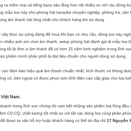
ếng ra mềm mại và tiếng bass sâu lắng hơn rất nhiều
so với các dòng lo
ng mẫu loa này cho phòng hát karaoke chuyên nghiệp, phòng trà, sân
ượng âm thanh hài lòng nhất cho khách hàng khi sử dụng.
hư vậy thực sự xứng đáng để mua khi bạn có nhu cầu, dòng loa này ngà
ợc nhiều anh em chơi âm thanh, setup phòng hát đánh giá là mẫu loa t
ng tôi là đơn vị âm thanh đã có hơn 15 năm kinh nghiệm trong lĩnh vự
sản phẩm mình phân phối là đạt tiêu chuẩn cho người dùng sử dụng.
ực cao đảm bảo hiệu quả âm thanh chuẩn nhất, kích thước vỏ thùng đư
ông có, bên ngoài vỏ được phun sơn tĩnh điện cao cấp giúp cho loa lu
 Việt Nam.
doanh trong lĩnh vực chúng tôi cam kết những sản phẩm loa King đều
ơn C0-CQ, chất lượng tốt nhất so với tất các dòng loa cùng phân phúc
3
để được tư vấn hỗ trợ hoặc khách hàng có thể tới địa chỉ
17 Nguyễn X