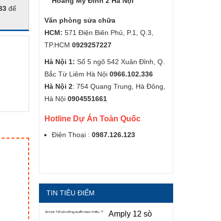
Hoàng Mỹ Đình 2 Hà Nội
33
để
Văn phòng sửa chữa
HCM:
571 Điện Biên Phủ, P.1, Q.3,
TP.HCM
0929257227
Hà Nội 1:
Số 5 ngõ 542 Xuân Đỉnh, Q.
Bắc Từ Liêm Hà Nội
0966.102.336
Hà Nội 2
: 754 Quang Trung, Hà Đông,
Hà Nội
0904551661
Hotline Dự Án Toàn Quốc
Điện Thoại :
0987.126.123
TIN TIÊU ĐIỂM
Amply 12 sò