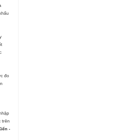
a
 khấu
y
ốt
c
ợc đo
ôn
 nhập
 trên
iển -