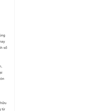
dùng
 nay
nh số
n,
ại
còn
 hữu
 từ