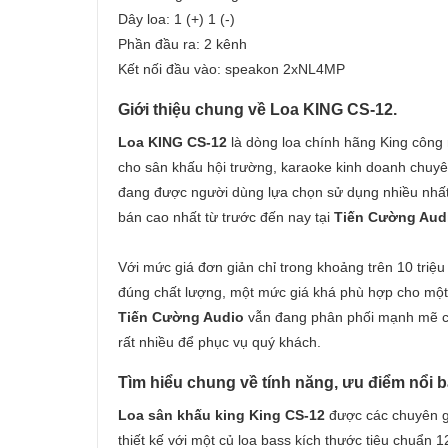
Dây loa: 1 (+) 1 (-)
Phần đầu ra: 2 kênh
Kết nối đầu vào: speakon 2xNL4MP
Giới thiệu chung về Loa KING CS-12.
Loa KING CS-12
là dòng loa chính hãng King công
cho sân khấu hội trường, karaoke kinh doanh chuyên
đang được người dùng lựa chọn sử dụng nhiều nhất 
bán cao nhất từ trước đến nay tại
Tiến Cường Aud
Với mức giá đơn giản chỉ trong khoảng trên 10 triệ
đúng chất lượng, một mức giá khá phù hợp cho một 
Tiến Cường Audio
vẫn đang phân phối mạnh mẽ cá
rất nhiều để phục vụ quý khách.
Tìm hiểu chung về tính năng, ưu điểm nổi 
Loa sân khấu king King CS-12
được các chuyên gi
thiết kế với một củ loa bass kích thước tiêu chuẩn
1