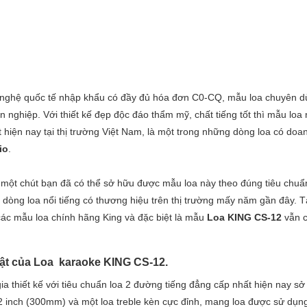
 nghệ quốc tế nhập khẩu có đầy đủ hóa đơn C0-CQ, mẫu loa chuyên 
 nghiệp. Với thiết kế đẹp độc đáo thẩm mỹ, chất tiếng tốt thì mẫu loa
hiện nay tại thị trường Việt Nam, là một trong những dòng loa có doa
io
.
u một chút bạn đã có thể sở hữu được mẫu loa này theo đúng tiêu chuẩ
dòng loa nổi tiếng có thương hiệu trên thị trường mấy năm gần đây. T
c mẫu loa chính hãng King và đặc biệt là mẫu
Loa KING CS-12
vẫn 
bật của Loa karaoke KING CS-12.
a thiết kế với tiêu chuẩn loa 2 đường tiếng đẳng cấp nhất hiện nay sở
2 inch (300mm) và một loa treble kèn cực đỉnh, mang loa được sử dụng