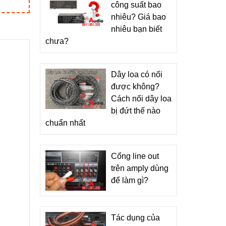
công suất bao
nhiêu? Giá bao
nhiêu bạn biết
chưa?
Dây loa có nối
được không?
Cách nối dây loa
bị đứt thế nào
chuẩn nhất
Cổng line out
trên amply dùng
để làm gì?
Tác dụng của