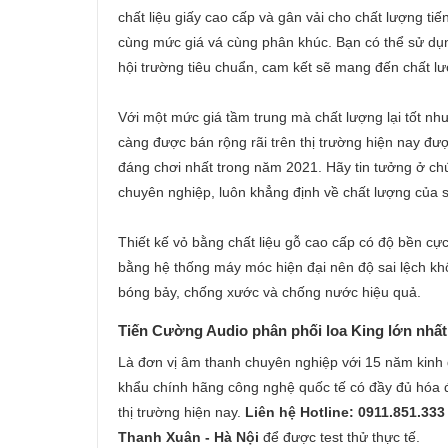
chất liệu giấy cao cấp và gân vải cho chất lượng ti
cùng mức giá vá cùng phân khúc. Bạn có thể sử dụ
hội trường tiêu chuẩn, cam kết sẽ mang đến chất l
Với một mức giá tầm trung mà chất lượng lại tốt n
càng được bán rộng rãi trên thị trường hiện nay đư
đáng chơi nhất trong năm 2021. Hãy tin tưởng ở chú
chuyên nghiệp, luôn khẳng định về chất lượng của 
Thiết kế vỏ bằng chất liệu gỗ cao cấp có độ bền c
bằng hệ thống máy móc hiện đại nên độ sai lệch kh
bóng bảy, chống xước và chống nước hiệu quả.
Tiến Cường Audio phân phối loa King lớn nhất
Là đơn vị âm thanh chuyên nghiệp với 15 năm kinh 
khẩu chính hãng công nghệ quốc tế có đầy đủ hóa đ
thị trường hiện nay.
Liên hệ Hotline: 0911.851.33
Thanh Xuân - Hà Nội
để được test thử thực tế.