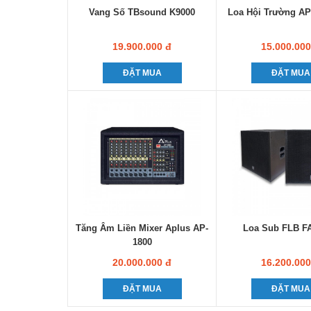
Vang Số TBsound K9000
Loa Hội Trường A
19.900.000 đ
15.000.000
ĐẶT MUA
ĐẶT MUA
Tăng Âm Liền Mixer Aplus AP-
Loa Sub FLB F
1800
20.000.000 đ
16.200.000
ĐẶT MUA
ĐẶT MUA