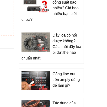
công suất bao
nhiêu? Giá bao
nhiêu bạn biết
chưa?
Dây loa có nối
được không?
Cách nối dây loa
bị đứt thế nào
chuẩn nhất
Cổng line out
trên amply dùng
để làm gì?
Tác dụng của