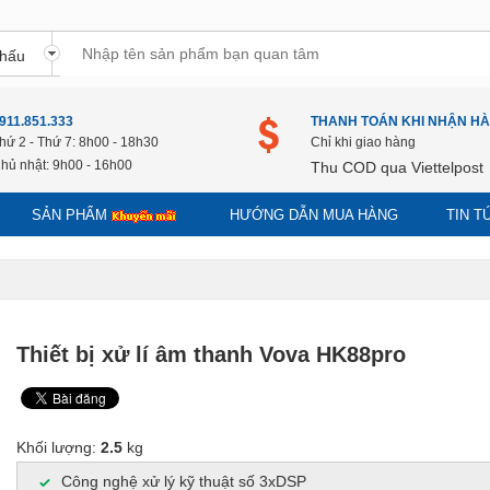
911.851.333
THANH TOÁN KHI NHẬN H
hứ 2 - Thứ 7: 8h00 - 18h30
Chỉ khi giao hàng
hủ nhật: 9h00 - 16h00
Thu COD qua Viettelpost
SẢN PHẨM
HƯỚNG DẪN MUA HÀNG
TIN 
Thiết bị xử lí âm thanh Vova HK88pro
Khối lượng:
2.5
kg
Công nghệ xử lý kỹ thuật số 3xDSP