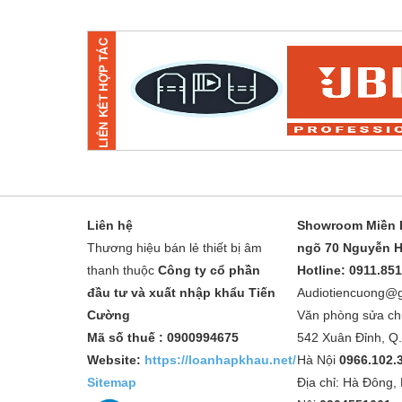
Liên hệ
Showroom Miền B
Thương hiệu bán lẻ thiết bị âm
ngõ 70 Nguyễn H
thanh thuộc
Công ty cổ phần
Hotline: 0911.85
đầu tư và xuất nhập khẩu Tiến
Audiotiencuong@
Cường
Văn phòng sửa ch
Mã số thuế : 0900994675
542 Xuân Đỉnh, Q
Website:
https://loanhapkhau.net/
Hà Nội
0966.102.
Sitemap
Địa chỉ: Hà Đông,