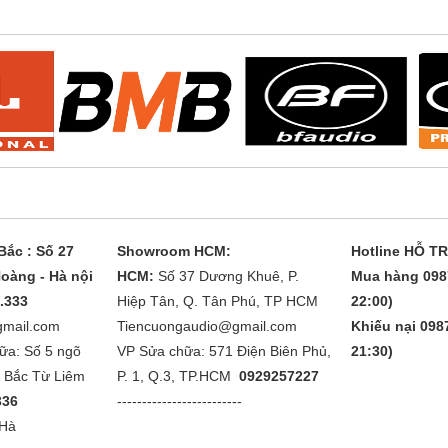
ắc : Số 27
Showroom HCM:
Hotline HỖ T
oàng - Hà nội
HCM:
Số 37 Dương Khuê, P.
Mua hàng 098
1.333
Hiệp Tân, Q. Tân Phú, TP HCM
22:00)
gmail.com
Tiencuongaudio@gmail.com
Khiếu nại 0987
ữa: Số 5 ngõ
VP Sửa chữa: 571 Điện Biên Phủ,
21:30)
. Bắc Từ Liêm
P. 1, Q.3, TP.HCM
0929257227
336
-------------------------
 Hà