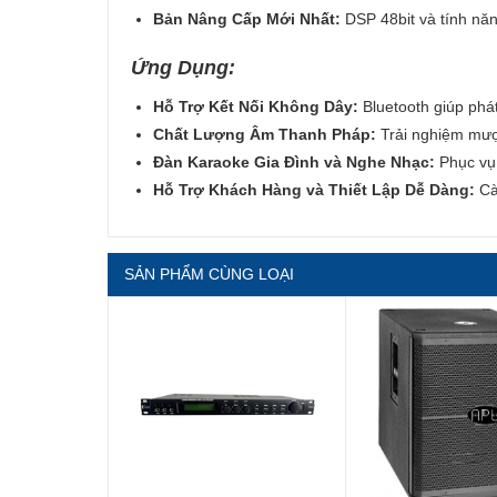
Bản Nâng Cấp Mới Nhất:
DSP 48bit và tính năn
Ứng Dụng:
Hỗ Trợ Kết Nối Không Dây:
Bluetooth giúp phát
Chất Lượng Âm Thanh Pháp:
Trải nghiệm mượ
Đàn Karaoke Gia Đình và Nghe Nhạc:
Phục vụ 
Hỗ Trợ Khách Hàng và Thiết Lập Dễ Dàng:
Cài
SẢN PHẨM CÙNG LOẠI