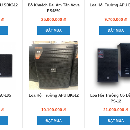
PU SBK612
Bộ Khuếch Đại Âm Tần Vova
Loa Hội Trường APU 
PS4850
 đ
25.000.000 đ
9.700.000 đ
ĐẶT MUA
ĐẶT MUA
AC-18S
Loa Hội Trường APU BK612
Loa Hội Trường Có D
PS-12
 đ
10.100.000 đ
21.000.000 đ
ĐẶT MUA
ĐẶT MUA