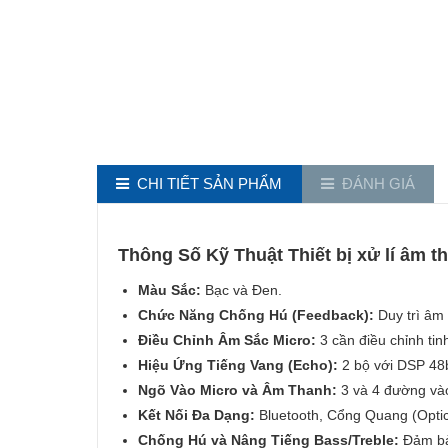
CHI TIẾT SẢN PHẨM
ĐÁNH GIÁ
Thông Số Kỹ Thuật Thiết bị xử lí âm 
Màu Sắc:
Bạc và Đen.
Chức Năng Chống Hú (Feedback):
Duy trì âm 
Điều Chỉnh Âm Sắc Micro:
3 cần điều chỉnh tinh
Hiệu Ứng Tiếng Vang (Echo):
2 bộ với DSP 48b
Ngõ Vào Micro và Âm Thanh:
3 và 4 đường và
Kết Nối Đa Dạng:
Bluetooth, Cổng Quang (Optic
Chống Hú và Nâng Tiếng Bass/Treble:
Đảm bả