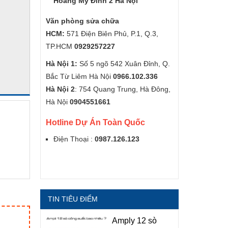
Hoàng Mỹ Đình 2 Hà Nội
Văn phòng sửa chữa
HCM:
571 Điện Biên Phủ, P.1, Q.3,
TP.HCM
0929257227
Hà Nội 1:
Số 5 ngõ 542 Xuân Đỉnh, Q.
Bắc Từ Liêm Hà Nội
0966.102.336
Hà Nội 2
: 754 Quang Trung, Hà Đông,
Hà Nội
0904551661
Hotline Dự Án Toàn Quốc
Điện Thoại :
0987.126.123
TIN TIÊU ĐIỂM
Amply 12 sò