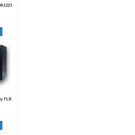
BK1223
ây FLB