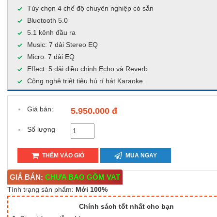
Tùy chọn 4 chế độ chuyên nghiệp có sẵn
Bluetooth 5.0
5.1 kênh đầu ra
Music: 7 dải Stereo EQ
Micro: 7 dải EQ
Effect: 5 dải điều chỉnh Echo và Reverb
Công nghệ triệt tiêu hú rí hát Karaoke.
Giá bán:
5.950.000 đ
Số lượng
THÊM VÀO GIỎ
MUA NGAY
GIÁ BÁN:
CHƯA BAO GỒM VAT
Tình trạng sản phẩm:
Mới 100%
Chính sách tốt nhất cho bạn