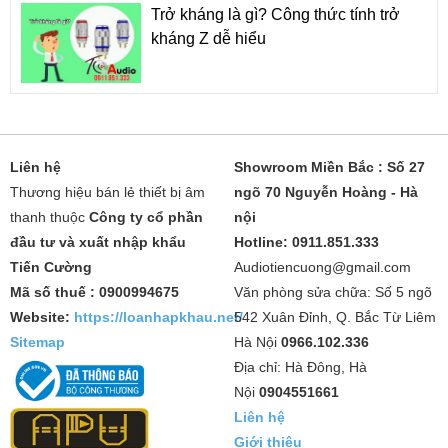
Trở kháng là gì? Công thức tính trở
kháng Z dễ hiểu
Liên hệ
Showroom Miền Bắc : Số 27
Thương hiệu bán lẻ thiết bị âm
ngõ 70 Nguyễn Hoàng - Hà
thanh thuộc
Công ty cổ phần
nội
đầu tư và xuất nhập khẩu
Hotline: 0911.851.333
Tiến Cường
Audiotiencuong@gmail.com
Mã số thuế : 0900994675
Văn phòng sửa chữa: Số 5 ngõ
Website:
https://loanhapkhau.net/
542 Xuân Đỉnh, Q. Bắc Từ Liêm
Sitemap
Hà Nội
0966.102.336
Địa chỉ: Hà Đông, Hà
Nội
0904551661
Liên hệ
Giới thiệu