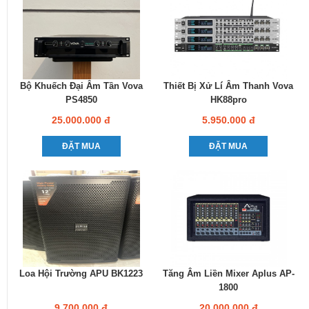
Bộ Khuếch Đại Âm Tần Vova
Thiết Bị Xử Lí Âm Thanh Vova
PS4850
HK88pro
25.000.000 đ
5.950.000 đ
ĐẶT MUA
ĐẶT MUA
Loa Hội Trường APU BK1223
Tăng Âm Liền Mixer Aplus AP-
1800
9.700.000 đ
20.000.000 đ