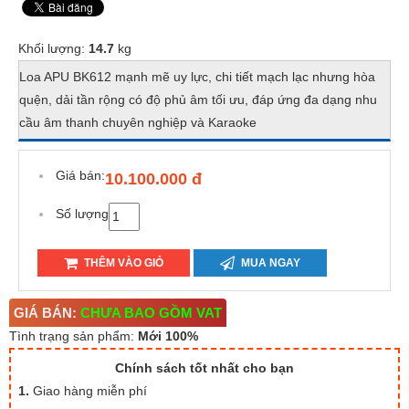
Khối lượng:
14.7
kg
Loa APU BK612 mạnh mẽ uy lực, chi tiết mạch lạc nhưng hòa
quện, dải tần rộng có độ phủ âm tối ưu, đáp ứng đa dạng nhu
cầu âm thanh chuyên nghiệp và Karaoke
Giá bán:
10.100.000 đ
Số lượng
THÊM VÀO GIỎ
MUA NGAY
GIÁ BÁN:
CHƯA BAO GỒM VAT
Tình trạng sản phẩm:
Mới 100%
Chính sách tốt nhất cho bạn
1.
Giao hàng miễn phí