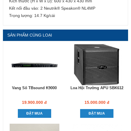
Kích thước (H x W x D): 600 x 430 x 430 mm
Kết nối đầu vào: 2 Neutrik® Speakon® NL4MP
Trọng lượng: 14.7 Kg/cái
SẢN PHẨM CÙNG LOẠI
Vang Số TBsound K9000
Loa Hội Trường APU SBK612
19.900.000 đ
15.000.000 đ
ĐẶT MUA
ĐẶT MUA