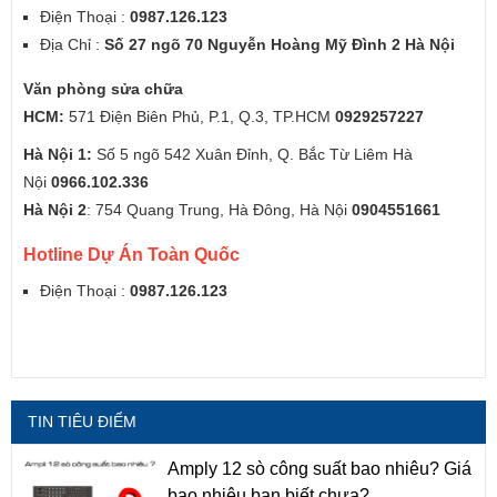
Điện Thoại :
0987.126.123
Địa Chỉ :
Số 27 ngõ 70 Nguyễn Hoàng Mỹ Đình 2 Hà Nội
Văn phòng sửa chữa
HCM:
571 Điện Biên Phủ, P.1, Q.3, TP.HCM
0929257227
Hà Nội 1:
Số 5 ngõ 542 Xuân Đỉnh, Q. Bắc Từ Liêm Hà
Nội
0966.102.336
Hà Nội 2
: 754 Quang Trung, Hà Đông, Hà Nội
0904551661
Hotline Dự Án Toàn Quốc
Điện Thoại :
0987.126.123
TIN TIÊU ĐIỂM
Amply 12 sò công suất bao nhiêu? Giá
bao nhiêu bạn biết chưa?