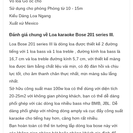
Vỏ loa Gỗ óc chó
Sử dụng cho phòng Phòng từ 10 - 15m
Kiểu Dáng Loa Ngang
Xuất xứ Mexico
Đánh giá chung về Loa karaoke Bose 201 series III.
Loa Bose 201 series III là dòng loa được thiết kế 2 đường
tiếng với 1 loa bass và 1 loa treble , đường kính loa bass là
16,7 cm và loa treble đường kính 5,7 cm, với thiết kế màng
loa được làm bằng chất liệu vải mịn, có độ đàn hồi và chịu
lực tốt, cho âm thanh chân thực nhất, mịn màng sâu lắng
nhất.
Sở hữu công suất max 100w loa có thể dùng với diện tích
20-25m2 với không gian phòng khách, bạn có thể dễ dàng
phối ghép với các dòng loa nhiều bass như BMB, JBL. Dễ
dàng phối ghép với những dòng amply và cục đẩy công suất
karaoke cho tiếng hay hơn, căng hơn rất nhiều.
Bạn hoàn toàn có thể tin tưởng lắp dòng loa bose này với
các không gian phòng hát hoặc phòng khách gia đình để