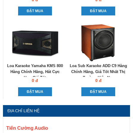
ĐẶT MUA
ĐẶT MUA
Loa Karaoke Yamaha KMS 800
Loa Sub Karaoke ADD C9 Hàng
Hàng Chính Hãng, Hát Cực
Chính Hãng, Giá Tốt Nhất Thị
Hay, Giá Tốt
Trường Hiện Nay
0 đ
0 đ
ĐẶT MUA
ĐẶT MUA
ĐỊA CHỈ LIÊN HỆ
Tiến Cường Audio