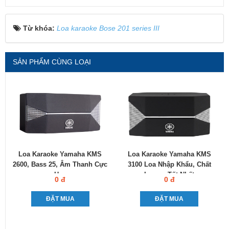
Từ khóa:
Loa karaoke Bose 201 series III
SẢN PHẨM CÙNG LOẠI
Loa Karaoke Yamaha KMS
Loa Karaoke Yamaha KMS
2600, Bass 25, Âm Thanh Cực
3100 Loa Nhập Khẩu, Chất
Hay
Lượng Tốt Nhất
0 đ
0 đ
ĐẶT MUA
ĐẶT MUA