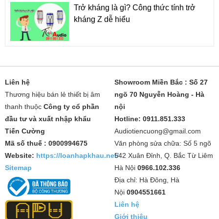
Trở kháng là gì? Công thức tính trở
kháng Z dễ hiểu
Liên hệ
Showroom Miền Bắc : Số 27
Thương hiệu bán lẻ thiết bị âm
ngõ 70 Nguyễn Hoàng - Hà
thanh thuộc
Công ty cổ phần
nội
đầu tư và xuất nhập khẩu
Hotline: 0911.851.333
Tiến Cường
Audiotiencuong@gmail.com
Mã số thuế : 0900994675
Văn phòng sửa chữa: Số 5 ngõ
Website:
https://loanhapkhau.net/
542 Xuân Đỉnh, Q. Bắc Từ Liêm
Sitemap
Hà Nội
0966.102.336
Địa chỉ: Hà Đông, Hà
Nội
0904551661
Liên hệ
Giới thiệu