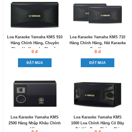
Loa Karaoke Yamaha KMS 910
Loa Karaoke Yamaha KMS 710
Hàng Chính Hãng, Chuyên
Hàng Chính Hãng, Hát Karaoke
Phục Vụ Karaoke Chuyên
Cực Hay
0 đ
0 đ
Nghiệp
ĐẶT MUA
ĐẶT MUA
Loa Karaoke Yamaha KMS
Loa Karaoke Yamaha KMS
2500 Hàng Nhập Khẩu Chính
1000 Loa Chính Hãng Có Đầy
Hãng
Đủ Hóa Đơn, Chứng Chỉ
0 đ
0 đ