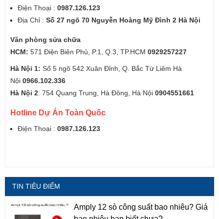
Điện Thoại :
0987.126.123
Địa Chỉ :
Số 27 ngõ 70 Nguyễn Hoàng Mỹ Đình 2 Hà Nội
Văn phòng sửa chữa
HCM:
571 Điện Biên Phủ, P.1, Q.3, TP.HCM
0929257227
Hà Nội 1:
Số 5 ngõ 542 Xuân Đỉnh, Q. Bắc Từ Liêm Hà
Nội
0966.102.336
Hà Nội 2
: 754 Quang Trung, Hà Đông, Hà Nội
0904551661
Hotline Dự Án Toàn Quốc
Điện Thoại :
0987.126.123
TIN TIÊU ĐIỂM
Amply 12 sò công suất bao nhiêu? Giá
bao nhiêu bạn biết chưa?