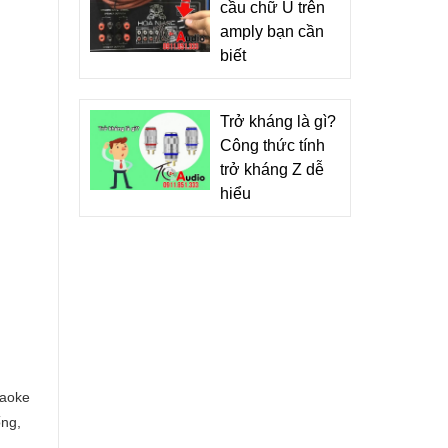
cầu chữ U trên
amply bạn cần
biết
Trở kháng là gì?
Công thức tính
trở kháng Z dễ
hiểu
raoke
ống,