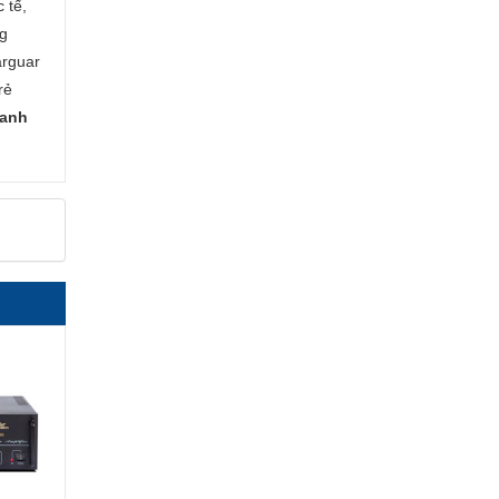
 tế,
ng
arguar
rẻ
hanh