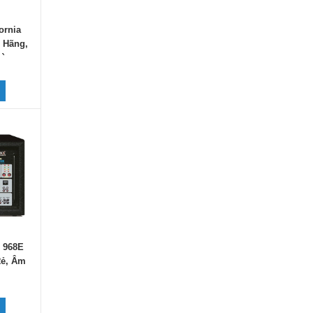
ornia
 Hãng,
rường
 968E
Rẻ, Âm