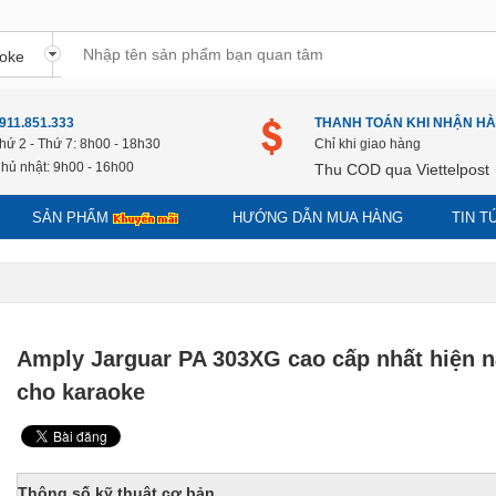
911.851.333
THANH TOÁN KHI NHẬN H
hứ 2 - Thứ 7: 8h00 - 18h30
Chỉ khi giao hàng
hủ nhật: 9h00 - 16h00
Thu COD qua Viettelpost
SẢN PHẨM
HƯỚNG DẪN MUA HÀNG
TIN 
Amply Jarguar PA 303XG cao cấp nhất hiện n
cho karaoke
Thông số kỹ thuật cơ bản.