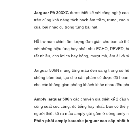
Jarguar PA 303XG
được thiết kế với công nghệ cao
trẻo cùng khả năng tách bạch âm trầm, trung, cao m
của loại nhạc cụ trong từng bài hát.
Hỗ trợ núm chỉnh âm lượng đơn giản cho bạn có th
với những hiệu ứng hay nhất như ECHO, REVED, hỗ 
rất nhiều, cho lời ca bay bỏng, mượt mà, êm ái và s
Jarguar 506N mang tông màu đen sang trọng sở hữu 
chống bám bụi, tạo cho sản phẩm có được độ hoàn mỹ
cho các không gian phòng khách khác nhau đều ph
Amply jarguar 506n
các chuyên gia thiết kế 2 cầu
công suất cực căng, đủ tiếng hay nhất. Bạn có thể y
người thiết kế ra mẫu amply gửi gắm ở dòng amly n
Phân phối amply karaoke jarguar cao cấp nhất hi