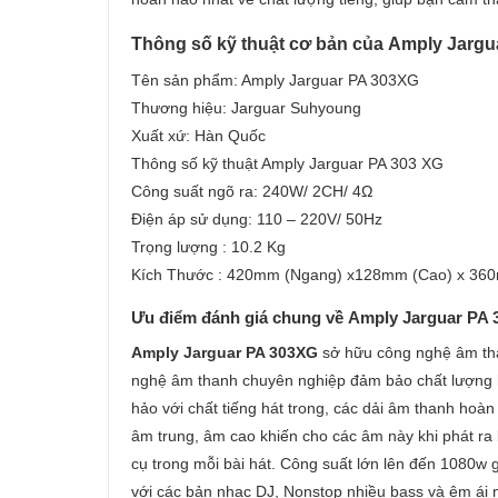
Thông số kỹ thuật cơ bản của Amply Jargu
Tên sản phẩm: Amply Jarguar PA 303XG
Thương hiệu: Jarguar Suhyoung
Xuất xứ: Hàn Quốc
Thông số kỹ thuật Amply Jarguar PA 303 XG
Công suất ngõ ra: 240W/ 2CH/ 4Ω
Điện áp sử dụng: 110 – 220V/ 50Hz
Trọng lượng : 10.2 Kg
Kích Thước : 420mm (Ngang) x128mm (Cao) x 36
Ưu điểm đánh giá chung về Amply Jarguar PA 
Amply Jarguar PA 303XG
sở hữu công nghệ âm than
nghệ âm thanh chuyên nghiệp đảm bảo chất lượng h
hảo với chất tiếng hát trong, các dải âm thanh hoàn
âm trung, âm cao khiến cho các âm này khi phát ra 
cụ trong mỗi bài hát. Công suất lớn lên đến 1080w 
với các bản nhạc DJ, Nonstop nhiều bass và êm ái n