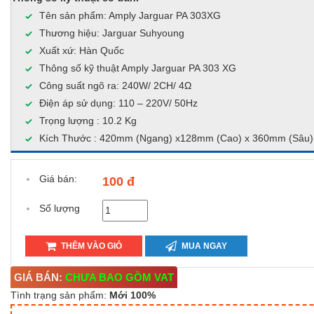
Tên sản phẩm: Amply Jarguar PA 303XG
Thương hiệu: Jarguar Suhyoung
Xuất xứ: Hàn Quốc
Thông số kỹ thuật Amply Jarguar PA 303 XG
Công suất ngõ ra: 240W/ 2CH/ 4Ω
Điện áp sử dụng: 110 – 220V/ 50Hz
Trọng lượng : 10.2 Kg
Kích Thước : 420mm (Ngang) x128mm (Cao) x 360mm (Sâu)
Giá bán:
100 đ
Số lượng
THÊM VÀO GIỎ
MUA NGAY
GIÁ BÁN:
CHƯA BAO GỒM VAT
Tình trạng sản phẩm:
Mới 100%