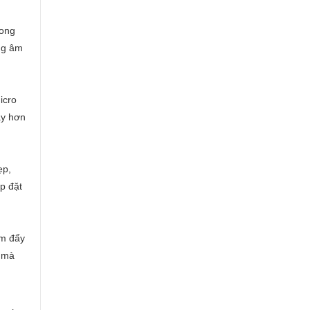
rong
ừng âm
icro
ay hơn
ẹp,
p đặt
cm đẩy
y mà