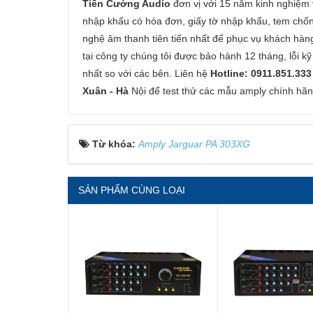
Tiến Cường Audio
đơn vị với 15 năm kinh nghiệm v
nhập khẩu có hóa đơn, giấy tờ nhập khẩu, tem chống
nghệ âm thanh tiên tiến nhất để phục vụ khách hàn
tại công ty chúng tôi được bảo hành 12 tháng, lỗi kỹ 
nhất so với các bên. Liên hệ
Hotline: 0911.851.333
Xuân - Hà
Nội để test thử các mẫu amply chính hãng
Từ khóa:
Amply Jarguar PA 303XG
SẢN PHẨM CÙNG LOẠI