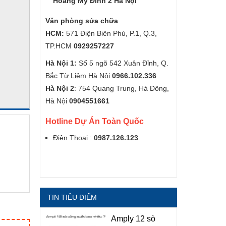
Hoàng Mỹ Đình 2 Hà Nội
Văn phòng sửa chữa
HCM:
571 Điện Biên Phủ, P.1, Q.3,
TP.HCM
0929257227
Hà Nội 1:
Số 5 ngõ 542 Xuân Đỉnh, Q.
Bắc Từ Liêm Hà Nội
0966.102.336
Hà Nội 2
: 754 Quang Trung, Hà Đông,
Hà Nội
0904551661
Hotline Dự Án Toàn Quốc
Điện Thoại :
0987.126.123
TIN TIÊU ĐIỂM
Amply 12 sò