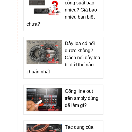
công suất bao
nhiêu? Giá bao
nhiêu bạn biết
chưa?
Dây loa có nối
được không?
Cách nối dây loa
bị đứt thế nào
chuẩn nhất
Cổng line out
trên amply dùng
để làm gì?
Tác dụng của