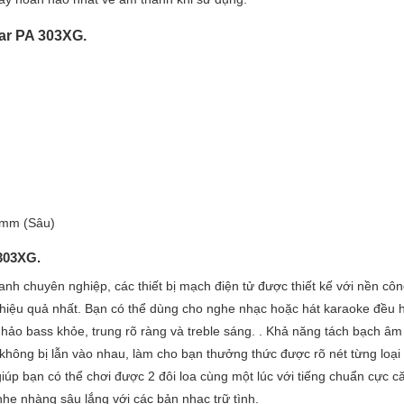
ar PA 303XG.
0mm (Sâu)
303XG.
h chuyên nghiệp, các thiết bị mạch điện tử được thiết kế với nền cô
iệu quả nhất. Bạn có thể dùng cho nghe nhạc hoặc hát karaoke đều 
 hảo bass khỏe, trung rõ ràng và treble sáng. . Khả năng tách bạch âm
không bị lẫn vào nhau, làm cho bạn thưởng thức được rõ nét từng loại
giúp bạn có thể chơi được 2 đôi loa cùng một lúc với tiếng chuẩn cực c
hẹ nhàng sâu lắng với các bản nhạc trữ tình.