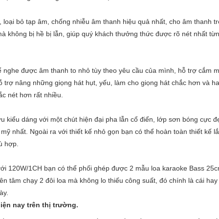
, loại bỏ tạp âm, chống nhiễu âm thanh hiệu quả nhất, cho âm thanh t
à không bị hề bị lẫn, giúp quý khách thưởng thức được rõ nét nhất t
ể nghe được âm thanh to nhỏ tùy theo yêu cầu của mình, hỗ trợ cắm m
trợ nâng những giọng hát hụt, yếu, làm cho giọng hát chắc hơn và h
ắc nét hơn rất nhiều.
kiểu dáng với một chút hiện đại pha lẫn cổ điển, lớp sơn bóng cực đ
 nhất. Ngoài ra với thiết kế nhỏ gọn bạn có thể hoàn toàn thiết kế lắ
ù hợp.
 với 120W/1CH bạn có thể phối ghép được 2 mẫu loa karaoke Bass 25
ên tâm chạy 2 đôi loa mà không lo thiếu công suất, đó chính là cái ha
ày.
ện nay trên thị trường.