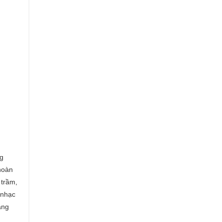
ng
hoàn
 trầm,
 nhạc
ăng