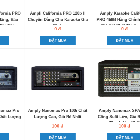
fornia PRO
Ampli California PRO 128b II
Amply Karaoke Calif
Hãng, Bảo
Chuyên Dùng Cho Karaoke Gia
PRO-468B Hàng Chính
Giá Tốt
Đình
Giá Tốt Nhất Thị T
0 đ
0 đ
ĐẶT MUA
ĐẶT MUA
nomax Pro
Amply Nanomax Pro 100i Chất
Amply Nanomax SPA
Chất Lượng
Lượng Cao, Giá Rẻ Nhất
Công Suất Lớn, Giá 
Thanh Hay Nhất
100 đ
100 đ
ĐẶT MUA
ĐẶT MUA