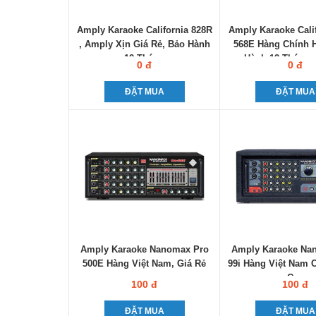
Amply Karaoke California 828R
Amply Karaoke Cali
, Amply Xịn Giá Rẻ, Bảo Hành
568E Hàng Chính 
12 Tháng
Hành 12 Tháng, 
0 đ
0 đ
ĐẶT MUA
ĐẶT MUA
Amply Karaoke Nanomax Pro
Amply Karaoke Na
500E Hàng Việt Nam, Giá Rẻ
99i Hàng Việt Nam 
Cao
100 đ
100 đ
ĐẶT MUA
ĐẶT MUA