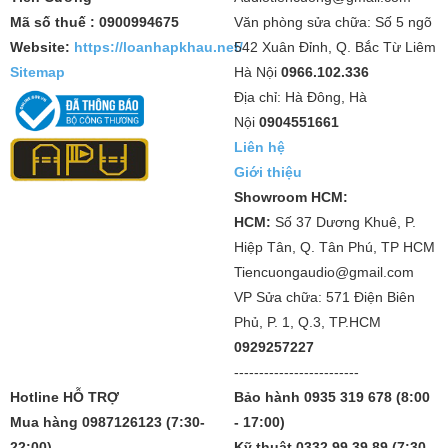
Mã số thuế : 0900994675
Văn phòng sửa chữa: Số 5 ngõ
Website:
https://loanhapkhau.net/
542 Xuân Đỉnh, Q. Bắc Từ Liêm
Sitemap
Hà Nội
0966.102.336
Địa chỉ: Hà Đông, Hà
Nội
0904551661
Liên hệ
Giới thiệu
Showroom HCM:
HCM:
Số 37 Dương Khuê, P.
Hiệp Tân, Q. Tân Phú, TP HCM
Tiencuongaudio@gmail.com
VP Sửa chữa: 571 Điện Biên
Phủ, P. 1, Q.3, TP.HCM
0929257227
-------------------------
Hotline HỖ TRỢ
Bảo hành 0935 319 678 (8:00
Mua hàng 0987126123 (7:30-
- 17:00)
22:00)
Kỹ thuật 0332 99 39 89 (7:30 -