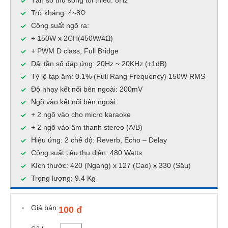
Tần số thu sóng tối thiểu: 8Hz
Trở kháng: 4~8Ω
Công suất ngõ ra:
+ 150W x 2CH(450W/4Ω)
+ PWM D class, Full Bridge
Dải tần số đáp ứng: 20Hz ~ 20KHz (±1dB)
Tỷ lệ tạp âm: 0.1% (Full Rang Frequency) 150W RMS
Độ nhạy kết nối bên ngoài: 200mV
Ngõ vào kết nối bên ngoài:
+ 2 ngõ vào cho micro karaoke
+ 2 ngõ vào âm thanh stereo (A/B)
Hiệu ứng: 2 chế độ: Reverb, Echo – Delay
Công suất tiêu thụ điện: 480 Watts
Kích thước: 420 (Ngang) x 127 (Cao) x 330 (Sâu)
Trọng lượng: 9.4 Kg
Giá bán:
100 đ