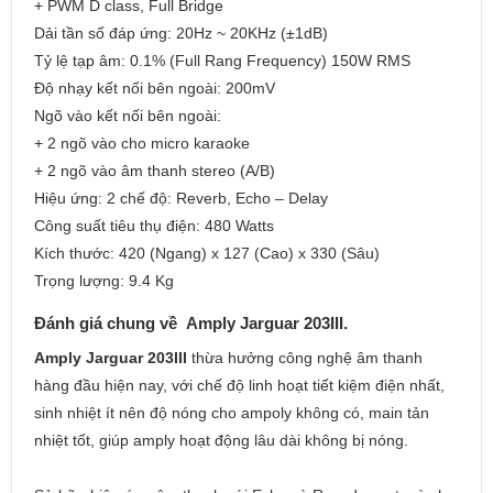
+ PWM D class, Full Bridge
Dải tần số đáp ứng: 20Hz ~ 20KHz (±1dB)
Tỷ lệ tạp âm: 0.1% (Full Rang Frequency) 150W RMS
Độ nhạy kết nối bên ngoài: 200mV
Ngõ vào kết nối bên ngoài:
+ 2 ngõ vào cho micro karaoke
+ 2 ngõ vào âm thanh stereo (A/B)
Hiệu ứng: 2 chế độ: Reverb, Echo – Delay
Công suất tiêu thụ điện: 480 Watts
Kích thước: 420 (Ngang) x 127 (Cao) x 330 (Sâu)
Trọng lượng: 9.4 Kg
Đánh giá chung về Amply Jarguar 203III.
Amply Jarguar 203III
thừa hưởng công nghệ âm thanh
hàng đầu hiện nay, với chế độ linh hoạt tiết kiệm điện nhất,
sinh nhiệt ít nên độ nóng cho ampoly không có, main tản
nhiệt tốt, giúp amply hoạt động lâu dài không bị nóng.