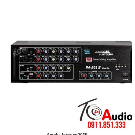
Amply Jarguar 203III