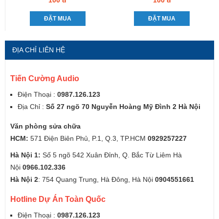
ĐẶT MUA
ĐẶT MUA
ĐỊA CHỈ LIÊN HỆ
Tiến Cường Audio
Điện Thoại :
0987.126.123
Địa Chỉ :
Số 27 ngõ 70 Nguyễn Hoàng Mỹ Đình 2 Hà Nội
Văn phòng sửa chữa
HCM:
571 Điện Biên Phủ, P.1, Q.3, TP.HCM
0929257227
Hà Nội 1:
Số 5 ngõ 542 Xuân Đỉnh, Q. Bắc Từ Liêm Hà
Nội
0966.102.336
Hà Nội 2
: 754 Quang Trung, Hà Đông, Hà Nội
0904551661
Hotline Dự Án Toàn Quốc
Điện Thoại :
0987.126.123