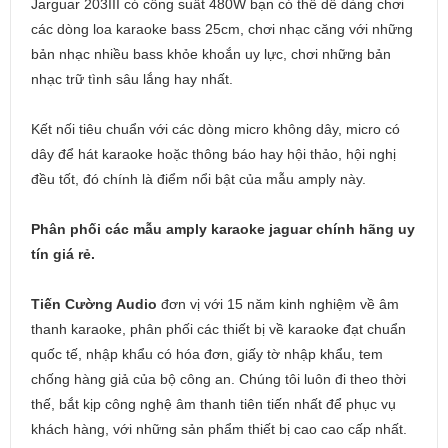
Jarguar 203III có công suất 480W bạn có thể dễ dàng chơi
các dòng loa karaoke bass 25cm, chơi nhạc căng với những
bản nhạc nhiều bass khỏe khoắn uy lực, chơi những bản
nhạc trữ tình sâu lắng hay nhất.
Kết nối tiêu chuẩn với các dòng micro không dây, micro có
dây để hát karaoke hoặc thông báo hay hội thảo, hội nghị
đều tốt, đó chính là điểm nổi bật của mẫu amply này.
Phân phối các mẫu amply karaoke jaguar chính hãng uy
tín giá rẻ.
Tiến Cường Audio
đơn vị với 15 năm kinh nghiệm về âm
thanh karaoke, phân phối các thiết bị về karaoke đạt chuẩn
quốc tế, nhập khẩu có hóa đơn, giấy tờ nhập khẩu, tem
chống hàng giả của bộ công an. Chúng tôi luôn đi theo thời
thế, bắt kịp công nghệ âm thanh tiên tiến nhất để phục vụ
khách hàng, với những sản phẩm thiết bị cao cao cấp nhất.