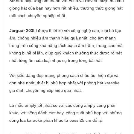
Sở hữu hiệu ứng âm thanh với Echo và Reved mượt mà cho
giọng hát của bạn hay hơn rất nhiều, thưởng thức giọng hát
một cách chuyên nghiệp nhất.
Jarguar 203III
được thiết kế với công nghệ cao, loại bỏ tạp
âm, chống nhiễu âm thanh hiệu quả nhất, cho âm thanh
trong trẻo cùng khả năng tách bạch âm trầm, trung, cao mà
không bị hề bị lẫn, giúp quý khách thưởng thức được rõ nét
nhất từng âm của loại nhạc cụ trong từng bài hát.
Với kiểu dáng đẹp mang phong cách châu âu, hiện đại và
gọn nhẹ nhất, thiết bị phù hợp nhất với phòng hát karaoke
gia đình chuyên nghiệp hiệu quả nhất.
Là mẫu amply tốt nhất so với các dòng amply cùng phân
khúc, với tiếng đánh cực hay, công suất phù hợp với những
dòng loa karaoke phân khúc từ bass 25 cm đổ lại