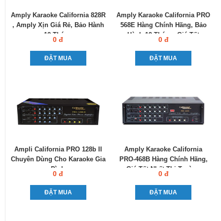
Amply Karaoke California 828R
Amply Karaoke California PRO
, Amply Xịn Giá Rẻ, Bảo Hành
568E Hàng Chính Hãng, Bảo
12 Tháng
Hành 12 Tháng, Giá Tốt
0 đ
0 đ
ĐẶT MUA
ĐẶT MUA
Ampli California PRO 128b II
Amply Karaoke California
Chuyên Dùng Cho Karaoke Gia
PRO-468B Hàng Chính Hãng,
Đình
Giá Tốt Nhất Thị Trường
0 đ
0 đ
ĐẶT MUA
ĐẶT MUA