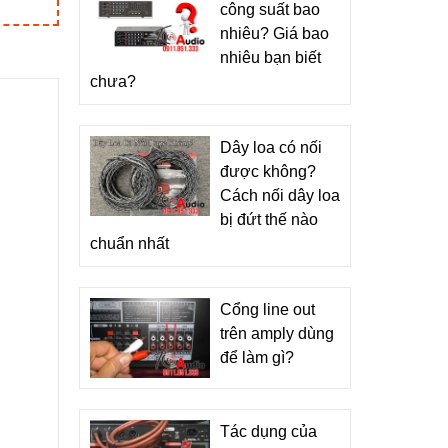
công suất bao
nhiêu? Giá bao
nhiêu bạn biết
chưa?
Dây loa có nối
được không?
Cách nối dây loa
bị đứt thế nào
chuẩn nhất
Cổng line out
trên amply dùng
để làm gì?
Tác dụng của