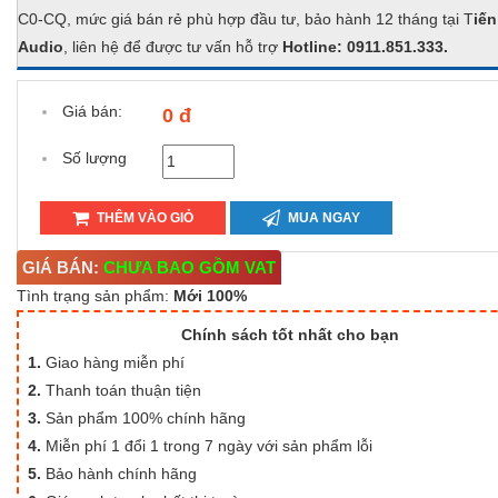
C0-CQ, mức giá bán rẻ phù hợp đầu tư, bảo hành 12 tháng tại T
iế
Audio
, liên hệ để được tư vấn hỗ trợ
Hotline: 0911.851.333.
Giá bán:
0 đ
Số lượng
THÊM VÀO GIỎ
MUA NGAY
GIÁ BÁN:
CHƯA BAO GỒM VAT
Tình trạng sản phẩm:
Mới 100%
Chính sách tốt nhất cho bạn
1.
Giao hàng miễn phí
2.
Thanh toán thuận tiện
3.
Sản phẩm 100% chính hãng
4.
Miễn phí 1 đổi 1 trong 7 ngày với sản phẩm lỗi
5.
Bảo hành chính hãng