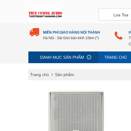
MIỄN PHÍ GIAO HÀNG NỘI THÀNH
0
Hà Nội - Sài Gòn bán kính 10km (*)
T
C
DANH MỤC SẢN PHẨM
TRANG CHỦ
Trang chủ
Sản phẩm