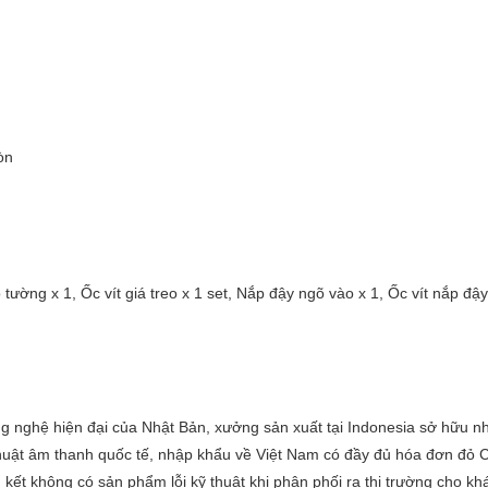
òn
o tường x 1, Ốc vít giá treo x 1 set, Nắp đậy ngõ vào x 1, Ốc vít nắp đậ
ng nghệ hiện đại của Nhật Bản, xưởng sản xuất tại Indonesia sở hữu 
ỹ thuật âm thanh quốc tế, nhập khẩu về Việt Nam có đầy đủ hóa đơn đỏ 
ết không có sản phẩm lỗi kỹ thuật khi phân phối ra thị trường cho kh