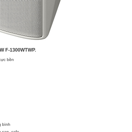
30W F-1300WTWP.
cực bền
g bình
 sạn, cafe