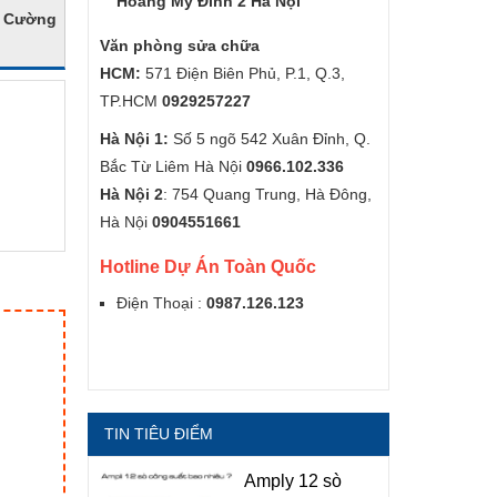
Hoàng Mỹ Đình 2 Hà Nội
n Cường
Văn phòng sửa chữa
HCM:
571 Điện Biên Phủ, P.1, Q.3,
TP.HCM
0929257227
Hà Nội 1:
Số 5 ngõ 542 Xuân Đỉnh, Q.
Bắc Từ Liêm Hà Nội
0966.102.336
Hà Nội 2
: 754 Quang Trung, Hà Đông,
Hà Nội
0904551661
Hotline Dự Án Toàn Quốc
Điện Thoại :
0987.126.123
TIN TIÊU ĐIỂM
Amply 12 sò