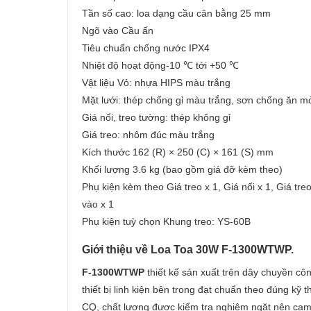
Tần số cao: loa dạng cầu cân bằng 25 mm
Ngõ vào Cầu ấn
Tiêu chuẩn chống nước IPX4
Nhiệt độ hoạt động-10 ℃ tới +50 ℃
Vật liệu Vỏ: nhựa HIPS màu trắng
Mặt lưới: thép chống gỉ màu trắng, sơn chống ăn m
Giá nối, treo tường: thép không gỉ
Giá treo: nhôm đúc màu trắng
Kích thước 162 (R) × 250 (C) × 161 (S) mm
Khối lượng 3.6 kg (bao gồm giá đỡ kèm theo)
Phụ kiện kèm theo Giá treo x 1, Giá nối x 1, Giá tre
vào x 1
Phụ kiện tuỳ chọn Khung treo: YS-60B
Giới thiệu về Loa Toa 30W F-1300WTWP.
F-1300WTWP
thiết kế sản xuất trên dây chuyền cô
thiết bị linh kiện bên trong đạt chuẩn theo đúng k
CQ, chất lượng được kiểm tra nghiêm ngặt nên cam k