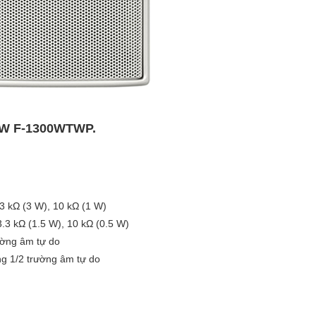
30W F-1300WTWP.
.3 kΩ (3 W), 10 kΩ (1 W)
3.3 kΩ (1.5 W), 10 kΩ (0.5 W)
ường âm tự do
ng 1/2 trường âm tự do