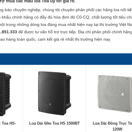
ợ mua các mẫu loa Toa uy tín giá rẻ.
ng báo chuyên nghiệp, chúng tôi chuyên phân phối các hãng loa nổi ti
 khẩu chính hãng có đầy đủ hóa đơn đỏ C0-CQ, chất lượng tốt tiêu c
ột trong những dòng loa đáng mua nhất hiện nay tại thị trường Việt N
1.851.333
để được tư vấn hỗ trợ trực tiếp. Địa chỉ phân phối chính hãng
giao hàng toàn quốc, cam kết giá rẻ nhất thị trường hiện nay.
c Toa HS-
Loa Dải 60w Toa HS 1500BT
Loa Dải Đồng Trục T
120W