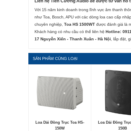
Liên hệ Tiến Cường Audio để được tư vấn hỗ tr
Với 15 năm kinh doanh trong lĩnh vực âm thanh thô
như Toa, Bosch, APU với các dòng loa cao cấp nhập
chuyên nghiệp,
Toa HS 1500WT
được đánh giá là m
Khách hàng có nhu cầu có thể liên hệ
Hotline: 091
17 Nguyễn Xiển - Thanh Xuân - Hà Nội
, lắp đặt, 
SẢN PHẨM CÙNG LOẠI
Loa Dải Đồng Trục Toa HS-
Loa Dải Đồng Trụ
150W
150B