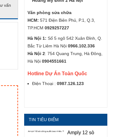
Hoàng Mỹ Đình 2 Hà Nội
ư vấn
Văn phòng sửa chữa
HCM:
571 Điện Biên Phủ, P.1, Q.3,
TP.HCM
0929257227
Hà Nội 1:
Số 5 ngõ 542 Xuân Đỉnh, Q.
Bắc Từ Liêm Hà Nội
0966.102.336
Hà Nội 2
: 754 Quang Trung, Hà Đông,
Hà Nội
0904551661
Hotline Dự Án Toàn Quốc
Điện Thoại :
0987.126.123
TIN TIÊU ĐIỂM
Amply 12 sò