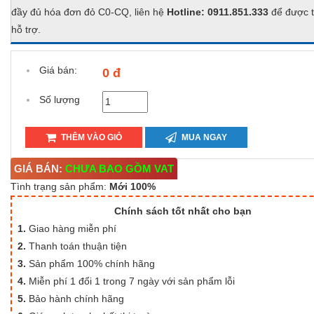
đầy đủ hóa đơn đỏ C0-CQ, liên hệ
Hotline: 0911.851.333
để được t
hỗ trợ.
Giá bán:
0 đ
Số lượng
THÊM VÀO GIỎ
MUA NGAY
GIÁ BÁN:
CHƯA BAO GỒM VAT
Tình trạng sản phẩm:
Mới 100%
Chính sách tốt nhất cho bạn
1.
Giao hàng miễn phí
2.
Thanh toán thuận tiện
3.
Sản phẩm 100% chính hãng
4.
Miễn phí 1 đổi 1 trong 7 ngày với sản phẩm lỗi
5.
Bảo hành chính hãng