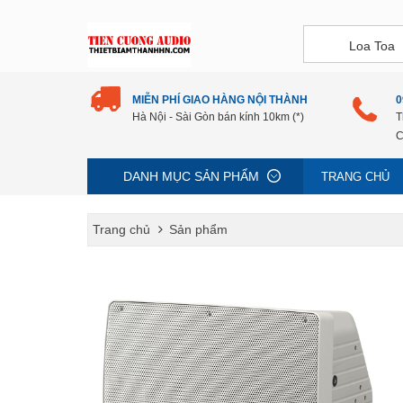
MIỄN PHÍ GIAO HÀNG NỘI THÀNH
0
Hà Nội - Sài Gòn bán kính 10km (*)
T
C
DANH MỤC SẢN PHẨM
TRANG CHỦ
Trang chủ
Sản phẩm