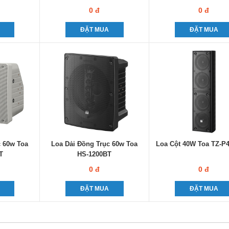
0 đ
0 đ
ĐẶT MUA
ĐẶT MUA
c 60w Toa
Loa Dải Đồng Trục 60w Toa
Loa Cột 40W Toa TZ-P
T
HS-1200BT
0 đ
0 đ
ĐẶT MUA
ĐẶT MUA