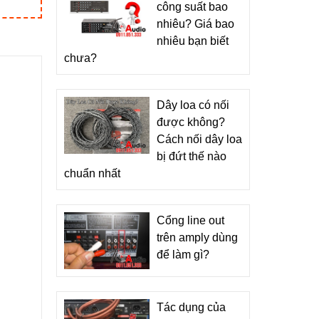
công suất bao
nhiêu? Giá bao
nhiêu bạn biết
chưa?
Dây loa có nối
được không?
Cách nối dây loa
bị đứt thế nào
chuẩn nhất
Cổng line out
trên amply dùng
để làm gì?
Tác dụng của