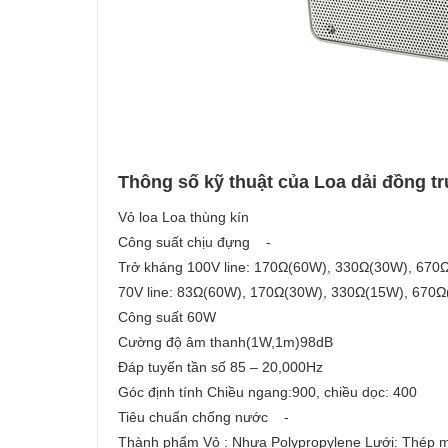
Thông số kỹ thuật của Loa dải đồng t
Vỏ loa Loa thùng kín
Công suất chịu đựng -
Trở kháng 100V line: 170Ω(60W), 330Ω(30W), 670
70V line: 83Ω(60W), 170Ω(30W), 330Ω(15W), 670
Công suất 60W
Cường độ âm thanh(1W,1m)98dB
Đáp tuyến tần số 85 – 20,000Hz
Góc định tính Chiều ngang:900, chiều dọc: 400
Tiêu chuẩn chống nước -
Thành phẩm Vỏ : Nhựa Polypropylene Lưới: Thép 