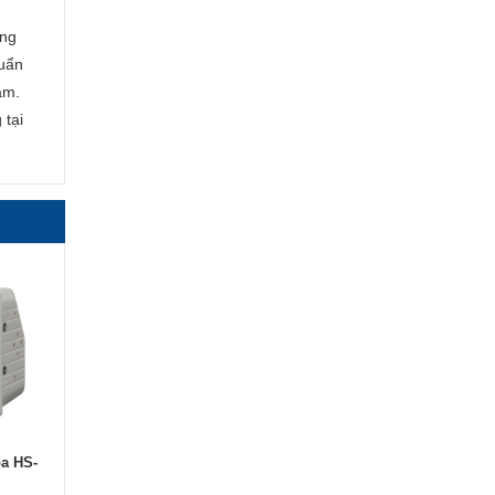
ếng
huẩn
am.
 tại
oa HS-