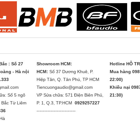
ắc : Số 27
Showroom HCM:
Hotline HỖ T
oàng - Hà nội
HCM:
Số 37 Dương Khuê, P.
Mua hàng 098
1.333
Hiệp Tân, Q. Tân Phú, TP HCM
22:00)
gmail.com
Tiencuongaudio@gmail.com
Khiếu nại 0987
ữa: Số 5 ngõ
VP Sửa chữa: 571 Điện Biên Phủ,
21:30)
. Bắc Từ Liêm
P. 1, Q.3, TP.HCM
0929257227
336
-------------------------
 Hà