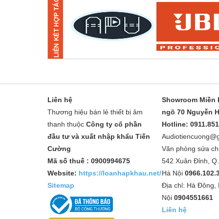
Liên hệ
Showroom Miền B
Thương hiệu bán lẻ thiết bị âm
ngõ 70 Nguyễn H
thanh thuộc
Công ty cổ phần
Hotline: 0911.85
đầu tư và xuất nhập khẩu Tiến
Audiotiencuong@
Cường
Văn phòng sửa ch
Mã số thuế : 0900994675
542 Xuân Đỉnh, Q
Website:
https://loanhapkhau.net/
Hà Nội
0966.102.
Sitemap
Địa chỉ: Hà Đông,
Nội
0904551661
Liên hệ