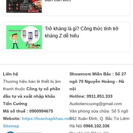
Trở kháng là gì? Công thức tính trở
kháng Z dễ hiểu
Liên hệ
Showroom Miền Bắc : Số 27
Thương hiệu bán lẻ thiết bị âm
ngõ 70 Nguyễn Hoàng - Hà
thanh thuộc
Công ty cổ phần
nội
đầu tư và xuất nhập khẩu
Hotline: 0911.851.333
Tiến Cường
Audiotiencuong@gmail.com
Mã số thuế : 0900994675
Văn phòng sửa chữa: Số 5 ngõ
Website:
https://loanhapkhau.net/
542 Xuân Đỉnh, Q. Bắc Từ Liêm
Sitemap
Hà Nội
0966.102.336