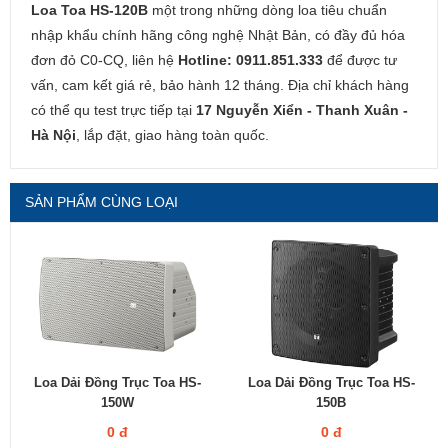
Loa Toa HS-120B
một trong những dòng loa tiêu chuẩn
nhập khẩu chính hãng công nghệ Nhật Bản, có đầy đủ hóa
đơn đỏ C0-CQ, liên hệ
Hotline: 0911.851.333
để được tư
vấn, cam kết giá rẻ, bảo hành 12 tháng. Địa chỉ khách hàng
có thể qu test trực tiếp tại
17 Nguyễn Xiển - Thanh Xuân -
Hà Nội
, lắp đặt, giao hàng toàn quốc.
SẢN PHẨM CÙNG LOẠI
Loa Dải Đồng Trục Toa HS-
Loa Dải Đồng Trục Toa HS-
150W
150B
0 đ
0 đ