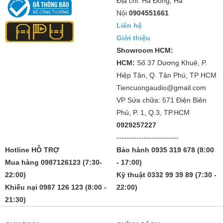
Địa chỉ: Hà Đông, Hà
Nội
0904551661
Liên hệ
Giới thiệu
Showroom HCM:
HCM:
Số 37 Dương Khuê, P.
Hiệp Tân, Q. Tân Phú, TP HCM
Tiencuongaudio@gmail.com
VP Sửa chữa: 571 Điện Biên
Phủ, P. 1, Q.3, TP.HCM
0929257227
-------------------------
Hotline HỖ TRỢ
Bảo hành 0935 319 678 (8:00
Mua hàng 0987126123 (7:30-
- 17:00)
22:00)
Kỹ thuật 0332 99 39 89 (7:30 -
Khiếu nại 0987 126 123 (8:00 -
22:00)
21:30)