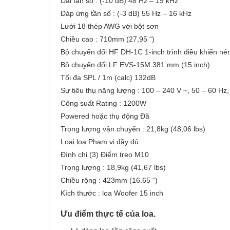
Dải tần số : (-10 dB) 48 Hz – 19 kHz
Đáp ứng tần số : (-3 dB) 55 Hz – 16 kHz
Lưới 18 thép AWG với bột sơn
Chiều cao : 710mm (27,95 “)
Bộ chuyển đổi HF DH-1C 1-inch trình điều khiển nén
Bộ chuyển đổi LF EVS-15M 381 mm (15 inch)
Tối đa SPL / 1m (calc) 132dB
Sự tiêu thụ năng lượng : 100 – 240 V ~, 50 – 60 Hz,
Công suất Rating : 1200W
Powered hoặc thụ động Đã
Trọng lượng vận chuyển : 21,8kg (48,06 lbs)
Loại loa Phạm vi đầy đủ
Đình chỉ (3) Điểm treo M10
Trọng lượng : 18,9kg (41,67 lbs)
Chiều rộng : 423mm (16.65 “)
Kích thước : loa Woofer 15 inch
Ưu điểm thực tế của loa.