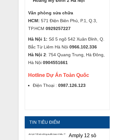
Hoàng Mỹ Đình 2 Hà Nội
Văn phòng sửa chữa
HCM:
571 Điện Biên Phủ, P.1, Q.3,
TP.HCM
0929257227
Hà Nội 1:
Số 5 ngõ 542 Xuân Đỉnh, Q.
Bắc Từ Liêm Hà Nội
0966.102.336
Hà Nội 2
: 754 Quang Trung, Hà Đông,
Hà Nội
0904551661
Hotline Dự Án Toàn Quốc
Điện Thoại :
0987.126.123
TIN TIÊU ĐIỂM
Amply 12 sò