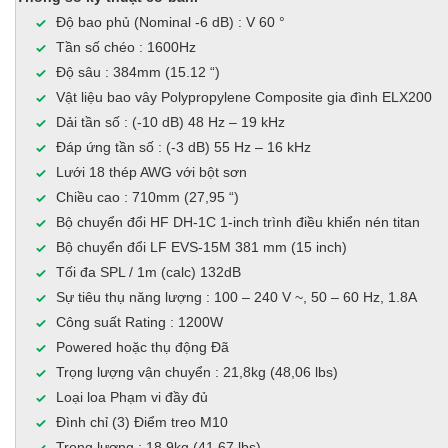
Độ bao phủ (Nominal -6 dB) : V 60 °
Tần số chéo : 1600Hz
Độ sâu : 384mm (15.12 “)
Vật liệu bao vây Polypropylene Composite gia đình ELX200
Dải tần số : (-10 dB) 48 Hz – 19 kHz
Đáp ứng tần số : (-3 dB) 55 Hz – 16 kHz
Lưới 18 thép AWG với bột sơn
Chiều cao : 710mm (27,95 “)
Bộ chuyển đổi HF DH-1C 1-inch trình điều khiển nén titan
Bộ chuyển đổi LF EVS-15M 381 mm (15 inch)
Tối đa SPL / 1m (calc) 132dB
Sự tiêu thụ năng lượng : 100 – 240 V ~, 50 – 60 Hz, 1.8A
Công suất Rating : 1200W
Powered hoặc thụ động Đã
Trọng lượng vận chuyển : 21,8kg (48,06 lbs)
Loại loa Phạm vi đầy đủ
Đình chỉ (3) Điểm treo M10
Trọng lượng : 18,9kg (41,67 lbs)