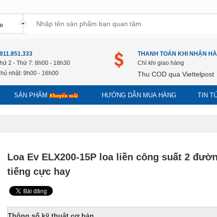
911.851.333
THANH TOÁN KHI NHẬN H
hứ 2 - Thứ 7: 8h00 - 18h30
Chỉ khi giao hàng
hủ nhật: 9h00 - 16h00
Thu COD qua Viettelpost
SẢN PHẨM
HƯỚNG DẪN MUA HÀNG
TIN 
Loa Ev ELX200-15P loa liền công suất 2 đườ
tiếng cực hay
Thông số kỹ thuật cơ bản.