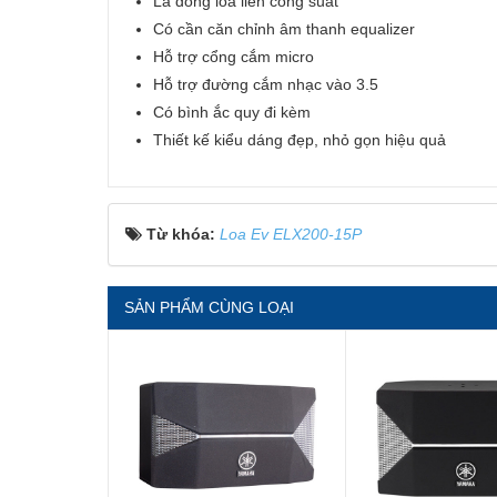
Là dòng loa liền công suất
Có cần căn chỉnh âm thanh equalizer
Hỗ trợ cổng cắm micro
Hỗ trợ đường cắm nhạc vào 3.5
Có bình ắc quy đi kèm
Thiết kế kiểu dáng đẹp, nhỏ gọn hiệu quả
Từ khóa:
Loa Ev ELX200-15P
SẢN PHẨM CÙNG LOẠI