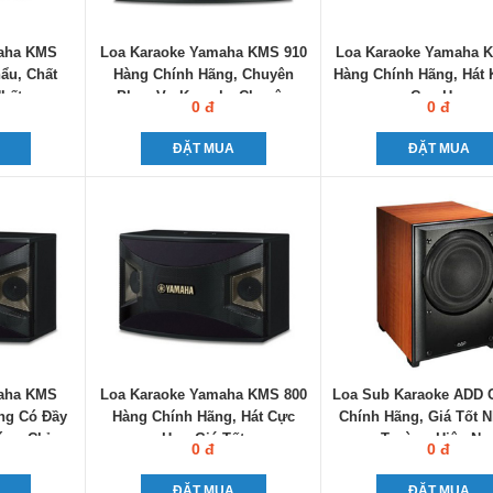
maha KMS
Loa Karaoke Yamaha KMS 910
Loa Karaoke Yamaha 
ẩu, Chất
Hàng Chính Hãng, Chuyên
Hàng Chính Hãng, Hát 
hất
Phục Vụ Karaoke Chuyên
Cực Hay
0 đ
0 đ
Nghiệp
ĐẶT MUA
ĐẶT MUA
maha KMS
Loa Karaoke Yamaha KMS 800
Loa Sub Karaoke ADD 
ng Có Đầy
Hàng Chính Hãng, Hát Cực
Chính Hãng, Giá Tốt N
ứng Chỉ
Hay, Giá Tốt
Trường Hiện Na
0 đ
0 đ
ĐẶT MUA
ĐẶT MUA