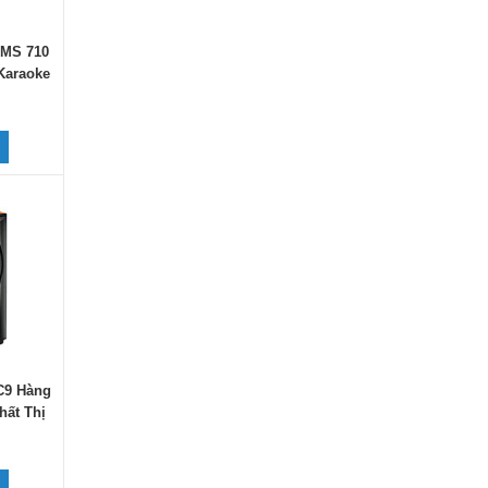
KMS 710
Karaoke
C9 Hàng
hất Thị
y