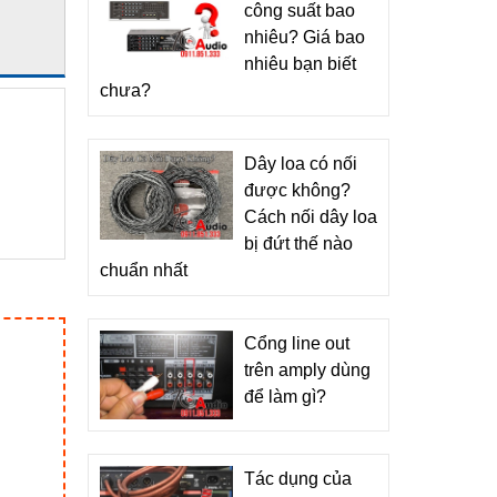
công suất bao
nhiêu? Giá bao
nhiêu bạn biết
chưa?
Dây loa có nối
được không?
Cách nối dây loa
bị đứt thế nào
chuẩn nhất
Cổng line out
trên amply dùng
để làm gì?
Tác dụng của