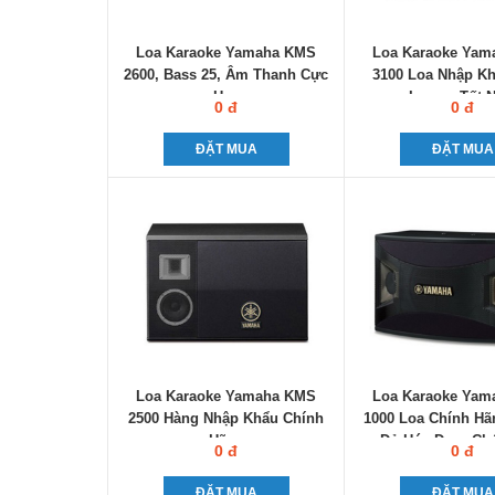
Loa Karaoke Yamaha KMS
Loa Karaoke Ya
2600, Bass 25, Âm Thanh Cực
3100 Loa Nhập Kh
Hay
Lượng Tốt N
0 đ
0 đ
ĐẶT MUA
ĐẶT MUA
Loa Karaoke Yamaha KMS
Loa Karaoke Ya
2500 Hàng Nhập Khẩu Chính
1000 Loa Chính Hã
Hãng
Đủ Hóa Đơn, Ch
0 đ
0 đ
ĐẶT MUA
ĐẶT MUA