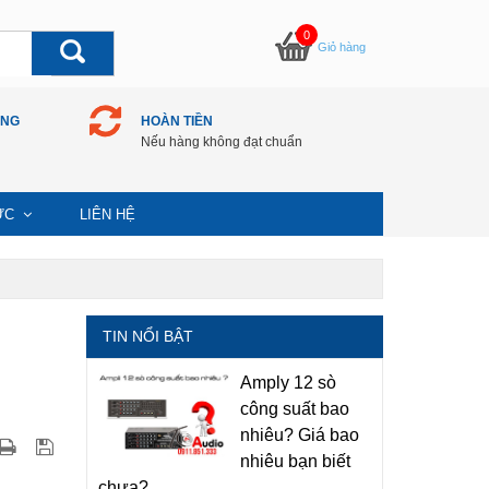
0
Giỏ hàng
ÀNG
HOÀN TIỀN
Nếu hàng không đạt chuẩn
TỨC
LIÊN HỆ
TIN NỔI BẬT
Amply 12 sò
công suất bao
nhiêu? Giá bao
nhiêu bạn biết
chưa?