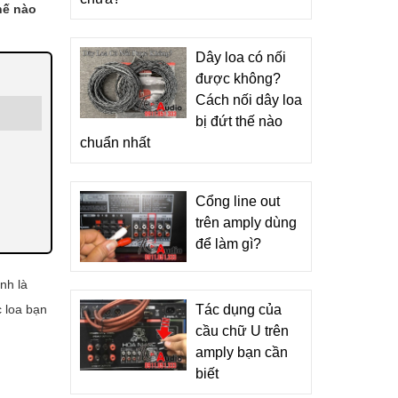
hế nào
Dây loa có nối
được không?
Cách nối dây loa
bị đứt thế nào
chuẩn nhất
Cổng line out
trên amply dùng
để làm gì?
nh là
 loa bạn
Tác dụng của
cầu chữ U trên
amply bạn cần
biết