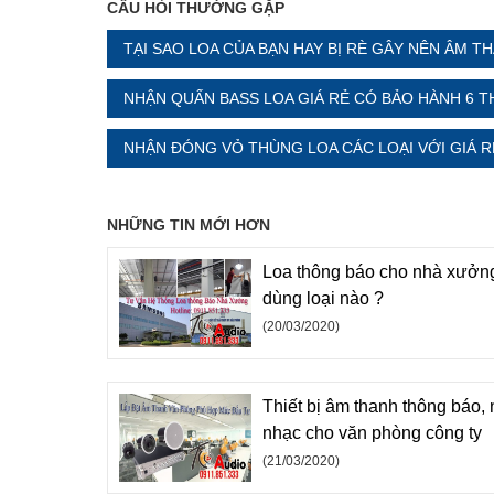
CÂU HỎI THƯỜNG GẶP
TẠI SAO LOA CỦA BẠN HAY BỊ RÈ GÂY NÊN ÂM T
NHẬN QUẤN BASS LOA GIÁ RẺ CÓ BẢO HÀNH 6 T
NHẬN ĐÓNG VỎ THÙNG LOA CÁC LOẠI VỚI GIÁ R
NHỮNG TIN MỚI HƠN
Loa thông báo cho nhà xưởn
dùng loại nào ?
(20/03/2020)
Thiết bị âm thanh thông báo,
nhạc cho văn phòng công ty
(21/03/2020)