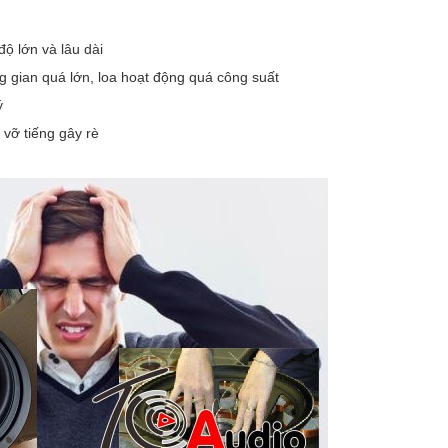
ộ lớn và lâu dài
g gian quá lớn, loa hoạt động quá công suất
ý
vỡ tiếng gây rè