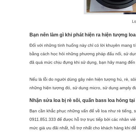
Lo
Bạn nên làm gì khi phát hiện ra hiện tượng loa 
Đối với những tính huống này chỉ có lời khuyên mang t
bằng cách học hỏi những phương pháp đấu nối, sử dụng,
đã quá mức chịu đựng khi sử dụng, bạn hãy mang đến c
Nếu là lỗi do người dùng gây nên hiện tượng hú, rè, sô
những hiện tượng đó, sử dụng micro, sử dụng amply đ
Nhận sửa loa bị rè sôi, quấn bass loa hỏng tại 
Bạn cần khắc phục những vấn để về loa như rè tiếng, sô
0911.851.333 để được hỗ trợ trực tiếp bởi các nhân viê
mức giá ưu đãi nhất, hỗ trợ nhất cho khách hàng khi đế