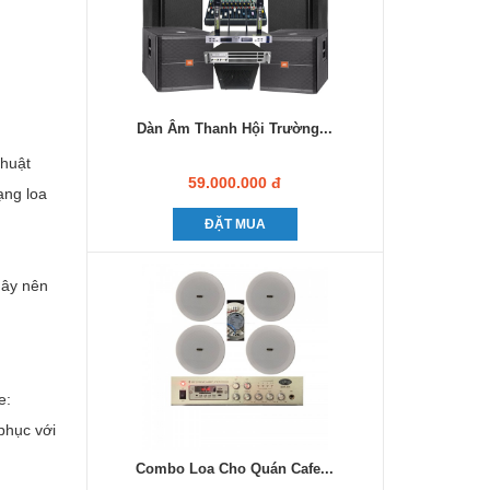
Dàn Âm Thanh Hội Trường...
thuật
59.000.000 đ
ạng loa
ĐẶT MUA
gây nên
e:
phục với
Combo Loa Cho Quán Cafe...