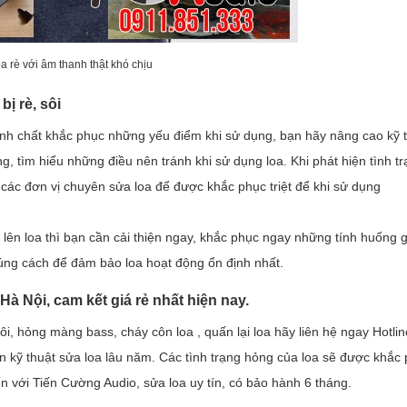
a rè với âm thanh thật khó chịu
bị rè, sôi
ính chất khắc phục những yếu điểm khi sử dụng, bạn hãy nâng cao kỹ 
 tìm hiểu những điều nên tránh khi sử dụng loa. Khi phát hiện tình tr
ác đơn vị chuyên sửa loa để được khắc phục triệt để khi sử dụng
i lên loa thì bạn cần cải thiện ngay, khắc phục ngay những tính huống 
úng cách để đảm bảo loa hoạt động ổn định nhất.
Hà Nội, cam kết giá rẻ nhất hiện nay.
i, hỏng màng bass, cháy côn loa , quấn lại loa hãy liên hệ ngay Hotlin
n kỹ thuật sửa loa lâu năm. Các tình trạng hỏng của loa sẽ được khắc 
n với Tiến Cường Audio, sửa loa uy tín, có bảo hành 6 tháng.