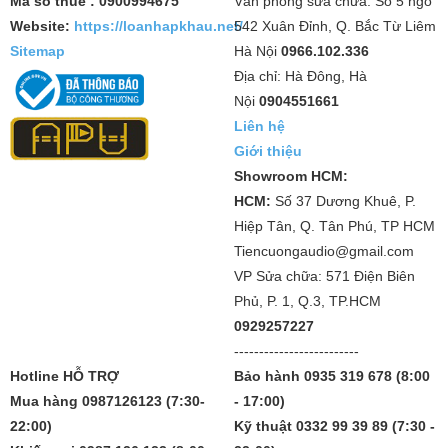
Mã số thuế : 0900994675
Văn phòng sửa chữa: Số 5 ngõ
Website:
https://loanhapkhau.net/
542 Xuân Đỉnh, Q. Bắc Từ Liêm
Sitemap
Hà Nội
0966.102.336
Địa chỉ: Hà Đông, Hà
Nội
0904551661
Liên hệ
Giới thiệu
Showroom HCM:
HCM:
Số 37 Dương Khuê, P.
Hiệp Tân, Q. Tân Phú, TP HCM
Tiencuongaudio@gmail.com
VP Sửa chữa: 571 Điện Biên
Phủ, P. 1, Q.3, TP.HCM
0929257227
-------------------------
Hotline HỖ TRỢ
Bảo hành 0935 319 678 (8:00
Mua hàng 0987126123 (7:30-
- 17:00)
22:00)
Kỹ thuật 0332 99 39 89 (7:30 -