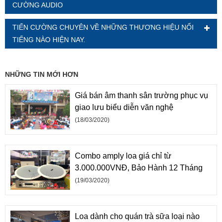
CƯỜNG AUDIO
TIẾN CƯỜNG CHUYÊN VỀ NHỮNG THƯƠNG HIỆU NỔI
TIẾNG NÀO HIỆN NAY.
NHỮNG TIN MỚI HƠN
Giá bán âm thanh sân trường phục vụ
giao lưu biểu diễn văn nghệ
(18/03/2020)
Combo amply loa giá chỉ từ
3.000.000VNĐ, Bảo Hành 12 Tháng
(19/03/2020)
Loa dành cho quán trà sữa loại nào