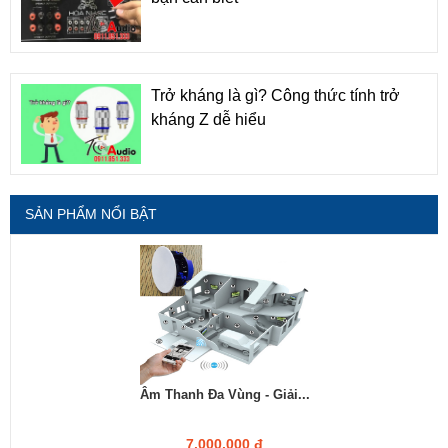
Trở kháng là gì? Công thức tính trở
kháng Z dễ hiểu
SẢN PHẨM NỔI BẬT
Âm Thanh Đa Vùng - Giải...
7.000.000 đ