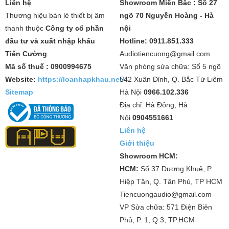
Liên hệ
Showroom Miền Bắc : Số 27
Thương hiệu bán lẻ thiết bị âm
ngõ 70 Nguyễn Hoàng - Hà
thanh thuộc
Công ty cổ phần
nội
đầu tư và xuất nhập khẩu
Hotline: 0911.851.333
Tiến Cường
Audiotiencuong@gmail.com
Mã số thuế : 0900994675
Văn phòng sửa chữa: Số 5 ngõ
Website:
https://loanhapkhau.net/
542 Xuân Đỉnh, Q. Bắc Từ Liêm
Sitemap
Hà Nội
0966.102.336
Địa chỉ: Hà Đông, Hà
Nội
0904551661
Liên hệ
Giới thiệu
Showroom HCM:
HCM:
Số 37 Dương Khuê, P.
Hiệp Tân, Q. Tân Phú, TP HCM
Tiencuongaudio@gmail.com
VP Sửa chữa: 571 Điện Biên
Phủ, P. 1, Q.3, TP.HCM