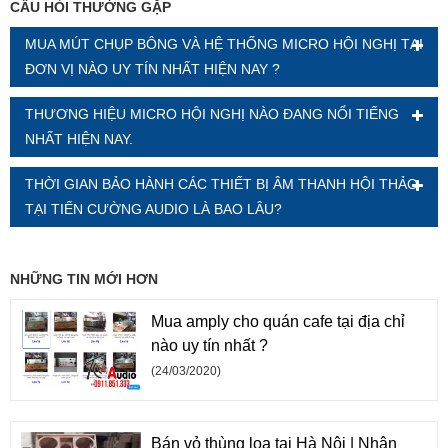
CÂU HỎI THƯỜNG GẶP
MUA MÚT CHỤP BÔNG VÀ HỆ THỐNG MICRO HỘI NGHỊ TẠI
ĐƠN VỊ NÀO UY TÍN NHẤT HIỆN NAY ?
THƯƠNG HIỆU MICRO HỘI NGHỊ NÀO ĐANG NỔI TIẾNG
NHẤT HIỆN NAY.
THỜI GIAN BẢO HÀNH CÁC THIẾT BỊ ÂM THANH HỘI THẢO
TẠI TIẾN CƯỜNG AUDIO LÀ BAO LÂU?
NHỮNG TIN MỚI HƠN
Mua amply cho quán cafe tại địa chỉ
nào uy tín nhất ?
(24/03/2020)
Bán vỏ thùng loa tại Hà Nội | Nhận