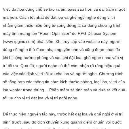
Việc đặt loa đúng chỗ sẽ tạo ra âm bass sâu hơn và dải trầm mượt
mà hơn. Cách tốt nhất để đặt loa và ghế ngồi nghe đúng vị trí
nhằm giảm thiểu hiệu ứng từ sóng đứng là sử dụng chương trình
máy tính mang tên “Room Optimizer” do RPG Diffusor System
(www.rpginc.com) phát kiến. Khi truy cập vào website này, người
dùng sẽ nghe thử đoạn nhạc nguyên bản và cũng đoạn nhạc đó
khi bị cộng hưởng phòng và sau khi đặt loa, ghế nghe nhạc vào vị
trí tối ưu. Qua đó, người nghe có thể cảm nhận rõ ràng hiệu quả
của việc xác định vị trí tối ưu cho loa và người nghe. Chương trình
sẽ tổng hợp các thông tin như: kích thước phòng, loại loa, vị trí của
loa woofer trong thùng… Phần mềm sẽ tính toán và đưa ra kết quả
tối ưu cho vị trí đặt loa và vị trí ngồi nghe.
Để thực hiện nguyên tắc này, trước hết đặt loa và ghế ngồi ở vị trí
định trước, sau đó dịch chuyển xung quanh điểm chuẩn với bước