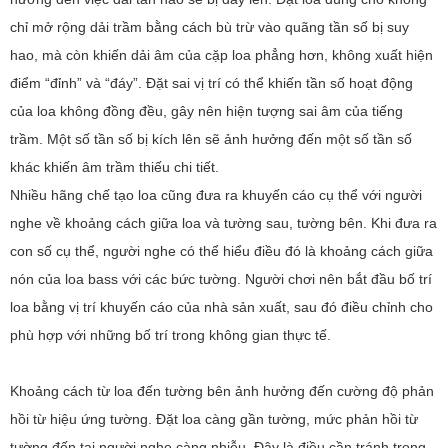
chỉ mở rộng dải trầm bằng cách bù trừ vào quãng tần số bị suy
hao, mà còn khiến dải âm của cặp loa phẳng hơn, không xuất hiện
điểm “đỉnh” và “đáy”. Đặt sai vị trí có thể khiến tần số hoạt động
của loa không đồng đều, gây nên hiện tượng sai âm của tiếng
trầm. Một số tần số bị kích lên sẽ ảnh hưởng đến một số tần số
khác khiến âm trầm thiếu chi tiết.
Nhiều hãng chế tạo loa cũng đưa ra khuyến cáo cụ thể với người
nghe về khoảng cách giữa loa và tường sau, tường bên. Khi đưa ra
con số cụ thể, người nghe có thể hiểu điều đó là khoảng cách giữa
nón của loa bass với các bức tường. Người chơi nên bắt đầu bố trí
loa bằng vị trí khuyến cáo của nhà sản xuất, sau đó điều chỉnh cho
phù hợp với những bố trí trong không gian thực tế.
Khoảng cách từ loa đến tường bên ảnh hưởng đến cường độ phản
hồi từ hiệu ứng tường. Đặt loa càng gần tường, mức phản hồi từ
tường đến tai người nghe càng nhiễu. Đây là điều cần tránh trong