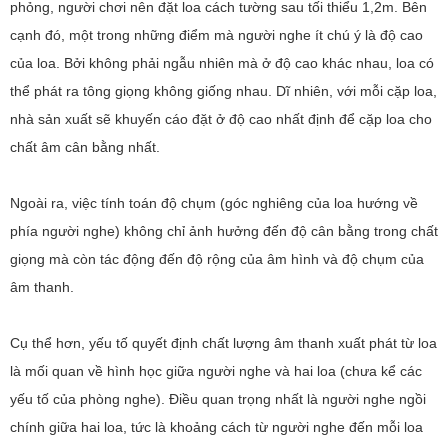
phỏng, người chơi nên đặt loa cách tường sau tối thiểu 1,2m. Bên
cạnh đó, một trong những điểm mà người nghe ít chú ý là độ cao
của loa. Bởi không phải ngẫu nhiên mà ở độ cao khác nhau, loa có
thể phát ra tông giọng không giống nhau. Dĩ nhiên, với mỗi cặp loa,
nhà sản xuất sẽ khuyến cáo đặt ở độ cao nhất định để cặp loa cho
chất âm cân bằng nhất.
Ngoài ra, việc tính toán độ chụm (góc nghiêng của loa hướng về
phía người nghe) không chỉ ảnh hưởng đến độ cân bằng trong chất
giọng mà còn tác động đến độ rộng của âm hình và độ chụm của
âm thanh.
Cụ thể hơn, yếu tố quyết định chất lượng âm thanh xuất phát từ loa
là mối quan về hình học giữa người nghe và hai loa (chưa kể các
yếu tố của phòng nghe). Điều quan trọng nhất là người nghe ngồi
chính giữa hai loa, tức là khoảng cách từ người nghe đến mỗi loa