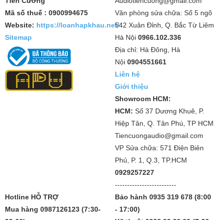
Tiến Cường
Audiotiencuong@gmail.com
Mã số thuế : 0900994675
Văn phòng sửa chữa: Số 5 ngõ
Website:
https://loanhapkhau.net/
542 Xuân Đỉnh, Q. Bắc Từ Liêm
Sitemap
Hà Nội
0966.102.336
Địa chỉ: Hà Đông, Hà
Nội
0904551661
Liên hệ
Giới thiệu
Showroom HCM:
HCM:
Số 37 Dương Khuê, P.
Hiệp Tân, Q. Tân Phú, TP HCM
Tiencuongaudio@gmail.com
VP Sửa chữa: 571 Điện Biên
Phủ, P. 1, Q.3, TP.HCM
0929257227
-------------------------
Hotline HỖ TRỢ
Bảo hành 0935 319 678 (8:00
Mua hàng 0987126123 (7:30-
- 17:00)