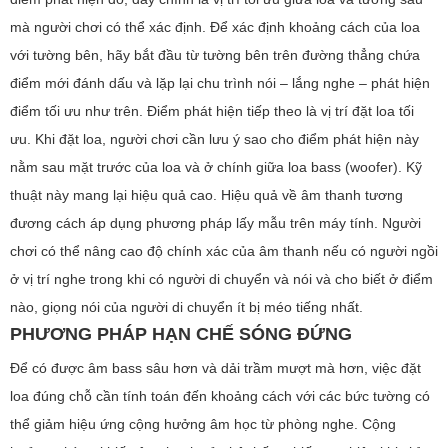
mà người chơi có thể xác định. Để xác định khoảng cách của loa
với tường bên, hãy bắt đầu từ tường bên trên đường thẳng chứa
điểm mới đánh dấu và lặp lại chu trình nói – lắng nghe – phát hiện
điểm tối ưu như trên. Điểm phát hiện tiếp theo là vị trí đặt loa tối
ưu. Khi đặt loa, người chơi cần lưu ý sao cho điểm phát hiện này
nằm sau mặt trước của loa và ở chính giữa loa bass (woofer). Kỹ
thuật này mang lại hiệu quả cao. Hiệu quả về âm thanh tương
đương cách áp dụng phương pháp lấy mẫu trên máy tính. Người
chơi có thể nâng cao độ chính xác của âm thanh nếu có người ngồi
ở vị trí nghe trong khi có người di chuyển và nói và cho biết ở điểm
nào, giọng nói của người di chuyển ít bị méo tiếng nhất.
PHƯƠNG PHÁP HẠN CHẾ SÓNG ĐỨNG
Để có được âm bass sâu hơn và dải trầm mượt mà hơn, việc đặt
loa đúng chỗ cần tính toán đến khoảng cách với các bức tường có
thể giảm hiệu ứng cộng hưởng âm học từ phòng nghe. Cộng