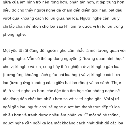
giữa của âm hình trở nên rộng hơn, phân tán hơn, ít tập trung hơn,
điều đó cho thấy người nghe đã chạm đến điểm giới hạn, bắt đầu
vượt quá khoảng cách tối ưu giữa hai loa. Người nghe cần lưu ý,
chỉ lắp chân đế nhọn cho loa sau khi tìm ra được vị trí tối ưu trong
phòng nghe.
Một yếu tố rất đáng để người nghe cân nhắc là mối tương quan với
phòng nghe. Vẫn có thể áp dụng nguyên lý “tương quan hình học”
cho vị trí nghe và loa, song hãy thử nghiệm ở vị trí nghe gần loa
(tương ứng khoảng cách giữa hai loa hẹp) và vị trí nghe cách xa
loa (tương ứng khoảng cách giữa hai loa rộng) và so sánh. Thực
tế, ở vị trí nghe xa hơn, các đặc tính âm học của phòng nghe sẽ
tác động đến chất âm nhiều hơn so với vị trì nghe gần. Với vị trí
ngồi gần loa, người chơi sẽ nghe được âm thanh trực tiếp từ loa
nhiều hơn và tránh được nhiều âm phản xạ. Ở một số hệ thống,
người nghe cần ngồi xa loa một khoảng cách nhất định để các loa