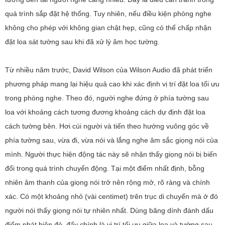
quá trình sắp đặt hệ thống. Tuy nhiên, nếu điều kiện phòng nghe
không cho phép với không gian chật hẹp, cũng có thể chấp nhận
đặt loa sát tường sau khi đã xử lý âm học tường.
Từ nhiều năm trước, David Wilson của Wilson Audio đã phát triển
phương pháp mang lại hiệu quả cao khi xác định vị trí đặt loa tối ưu
trong phòng nghe. Theo đó, người nghe đứng ở phía tường sau
loa với khoảng cách tương đương khoảng cách dự định đặt loa
cách tường bên. Hơi cúi người và tiến theo hướng vuông góc về
phía tường sau, vừa đi, vừa nói và lắng nghe âm sắc giọng nói của
mình. Người thực hiện động tác này sẽ nhận thấy giọng nói bị biến
đổi trong quá trình chuyển động. Tại một điểm nhất định, bỗng
nhiên âm thanh của giọng nói trở nên rộng mở, rõ ràng và chính
xác. Có một khoảng nhỏ (vài centimet) trên trục di chuyển mà ở đó
người nói thấy giọng nói tự nhiên nhất. Dùng băng dính đánh dấu
điểm phát hiện đó, đấy chính là vị trí tối ưu giữa loa và tường sau