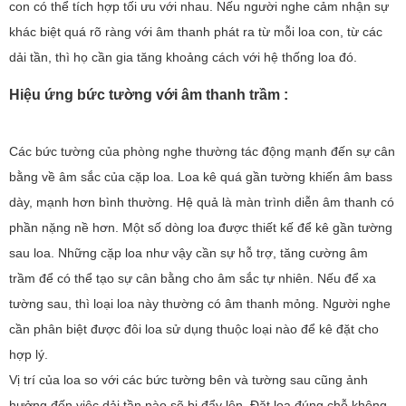
con có thể tích hợp tối ưu với nhau. Nếu người nghe cảm nhận sự
khác biệt quá rõ ràng với âm thanh phát ra từ mỗi loa con, từ các
dải tần, thì họ cần gia tăng khoảng cách với hệ thống loa đó.
Hiệu ứng bức tường với âm thanh trầm :
Các bức tường của phòng nghe thường tác động mạnh đến sự cân
bằng về âm sắc của cặp loa. Loa kê quá gần tường khiến âm bass
dày, mạnh hơn bình thường. Hệ quả là màn trình diễn âm thanh có
phần nặng nề hơn. Một số dòng loa được thiết kế để kê gần tường
sau loa. Những cặp loa như vậy cần sự hỗ trợ, tăng cường âm
trầm để có thể tạo sự cân bằng cho âm sắc tự nhiên. Nếu để xa
tường sau, thì loại loa này thường có âm thanh mỏng. Người nghe
cần phân biệt được đôi loa sử dụng thuộc loại nào để kê đặt cho
hợp lý.
Vị trí của loa so với các bức tường bên và tường sau cũng ảnh
hưởng đến việc dải tần nào sẽ bị đẩy lên. Đặt loa đúng chỗ không