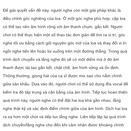
Để giải quyết vấn đề này, người nghe còn một giải pháp khác là
điều chỉnh góc nghiêng của loa. Ở một góc nghe phù hợp, cặp loa
có thể tạo nên âm hình rộng với âm thanh chụm, gắn kết. Người
chơi có thể thực hiện một số thao tác đơn giản để tìm ra vị trí, góc
nghe tối ưu bằng cách giữ nguyên góc mở của loa và thay đổi vị trí
ngồi nghe tiến lên hoặc lùi xuống trên một đường thẳng. Trong quá
trình dịch chuyển và lắng nghe đó sẽ có một điểm mà ở đó âm
thanh được tái tạo gắn kết, chặt chẽ, âm hình vững và ổn định.
Thông thường, giọng hát của ca sĩ được mix sao cho nằm chính
giữa sân khấu. Dựa vào đó, người chơi có thể sử dụng đĩa vocal để
kiểm tra độ tập trung và cân bằng của âm hình. Tiếp tục hoàn thiện
quá trình này, người nghe có thể đặt hai loa khá gần nhau, lắng
nghe thật kỹ và xác định điểm chính giữa của âm hình. Dịch hai loa
ra xa hơn một chút và tiếp tục lắng nghe. Liên tiếp lặp lại quá trình
dịch chuyển/lắng nghe cho đến khi cảm nhận được khoảng chính