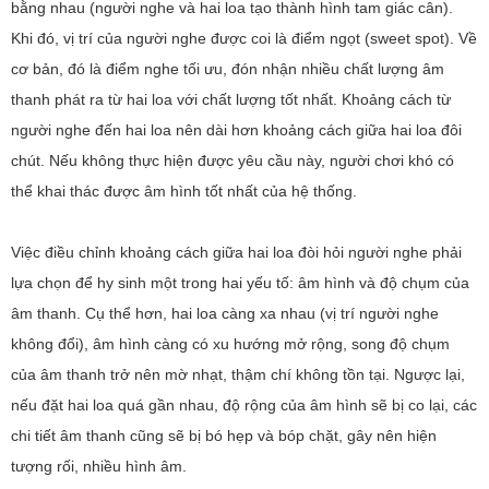
bằng nhau (người nghe và hai loa tạo thành hình tam giác cân).
Khi đó, vị trí của người nghe được coi là điểm ngọt (sweet spot). Về
cơ bản, đó là điểm nghe tối ưu, đón nhận nhiều chất lượng âm
thanh phát ra từ hai loa với chất lượng tốt nhất. Khoảng cách từ
người nghe đến hai loa nên dài hơn khoảng cách giữa hai loa đôi
chút. Nếu không thực hiện được yêu cầu này, người chơi khó có
thể khai thác được âm hình tốt nhất của hệ thống.
Việc điều chỉnh khoảng cách giữa hai loa đòi hỏi người nghe phải
lựa chọn để hy sinh một trong hai yếu tố: âm hình và độ chụm của
âm thanh. Cụ thể hơn, hai loa càng xa nhau (vị trí người nghe
không đổi), âm hình càng có xu hướng mở rộng, song độ chụm
của âm thanh trở nên mờ nhạt, thậm chí không tồn tại. Ngược lại,
nếu đặt hai loa quá gần nhau, độ rộng của âm hình sẽ bị co lại, các
chi tiết âm thanh cũng sẽ bị bó hẹp và bóp chặt, gây nên hiện
tượng rối, nhiều hình âm.