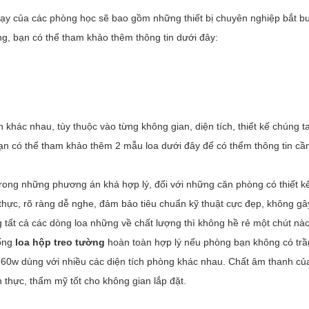
ạy của các phòng học sẽ bao gồm những thiết bị chuyên nghiệp bắt b
g, bạn có thể tham khảo thêm thông tin dưới đây:
khác nhau, tùy thuộc vào từng không gian, diện tích, thiết kế chúng t
Bạn có thể tham khảo thêm 2 mẫu loa dưới đây để có thểm thông tin cần 
rong những phương án khá hợp lý, đối với những căn phòng có thiết kế
 thực, rõ ràng dễ nghe, đảm bảo tiêu chuẩn kỹ thuật cực đẹp, không gây
g tất cả các dòng loa những về chất lượng thì không hề rẻ một chút nào
hống
loa hộp treo tường
hoàn toàn hợp lý nếu phòng bạn không có trầ
0-60w dùng với nhiều các diện tích phòng khác nhau. Chất âm thanh c
n thực, thẩm mỹ tốt cho không gian lắp đặt.