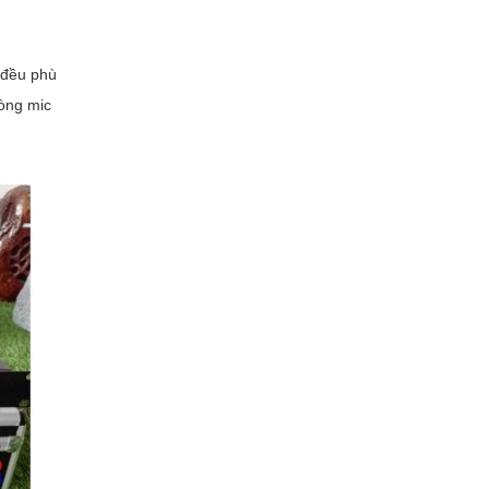
 đều phù
dòng mic