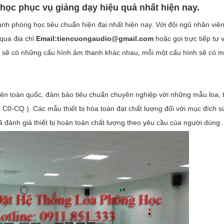
học phục vụ giảng dạy hiệu quả nhất hiện nay.
nh phòng học tiêu chuẩn hiện đại nhất hiện nay. Với đội ngũ nhân viên
 Tiến Cường Audio uy tín, chất lượng giá rẻ.
qua địa chỉ
Email:tiencuongaudio@gmail.com
hoặc gọi trực tiếp tư
au sẽ có những cấu hình âm thanh khác nhau, mỗi một cấu hình sẽ có m
rên toàn quốc, đảm bảo tiêu chuẩn chuyên nghiệp với những mẫu loa, t
C0-CQ ). Các mẫu thiết bị hòa toàn đạt chất lượng đối với mục đích 
ã đánh giá thiết bị hoàn toàn chất lượng theo yêu cầu của người dùng.