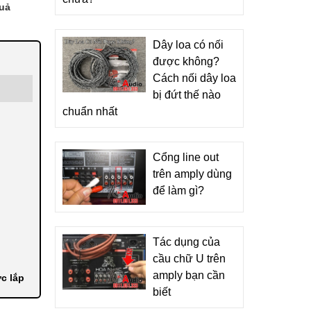
quả
Dây loa có nối
được không?
Cách nối dây loa
bị đứt thế nào
chuẩn nhất
Cổng line out
trên amply dùng
để làm gì?
Tác dụng của
cầu chữ U trên
amply bạn cần
ợc lắp
biết