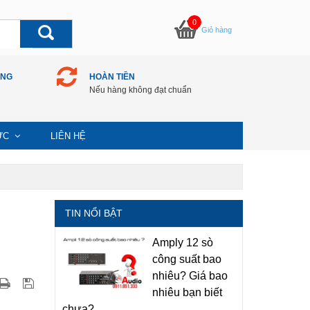
0
Giỏ hàng
ÀNG
HOÀN TIỀN
Nếu hàng không đạt chuẩn
TỨC
LIÊN HỆ
TIN NỔI BẬT
Amply 12 sò
công suất bao
nhiêu? Giá bao
nhiêu bạn biết
chưa?