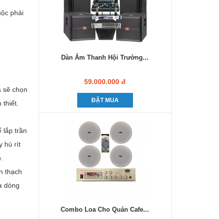
uộc phải
Dàn Âm Thanh Hội Trường...
59.000.000 đ
a sẽ chọn
ĐẶT MUA
thiết.
 lắp trần
 hú rít
.
n thạch
ủa dòng
Combo Loa Cho Quán Cafe...