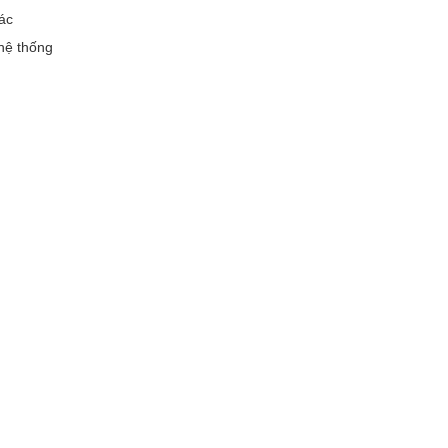
ác
hệ thống