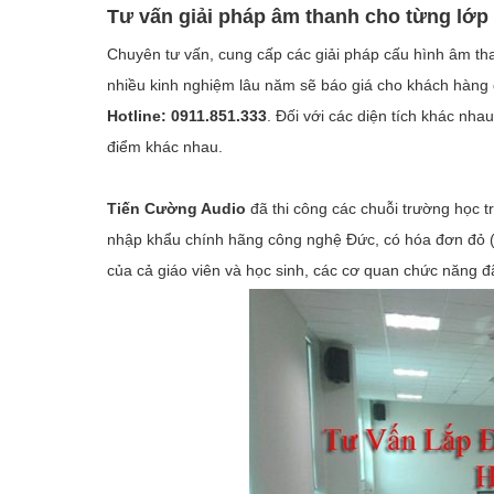
Tư vấn giải pháp âm thanh cho từng lớp 
Các thiết bị trong hệ thống bao gồm:
Chuyên tư vấn, cung cấp các giải pháp cấu hình âm tha
Chọn mua thiết bị âm thanh cho phòng học tại
nhiều kinh nghiệm lâu năm sẽ báo giá cho khách hàng 
Hotline: 0911.851.333
. Đối với các diện tích khác nh
điểm khác nhau.
Tiến Cường Audio
đã thi công các chuỗi trường học t
nhập khẩu chính hãng công nghệ Đức, có hóa đơn đỏ ( 
của cả giáo viên và học sinh, các cơ quan chức năng đ