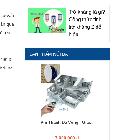
Trở kháng là gì?
 tư vấn
Công thức tính
 vấn qua
trở kháng Z dễ
ột ưu
hiểu
SẢN PHẨM NỔI BẬT
hiết bị
sử dụng
Âm Thanh Đa Vùng - Giải...
7.000.000 đ