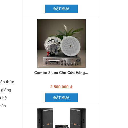
ĐẶT MUA
Combo 2 Loa Cho Cửa Hàng...
iến thức
2.500.000 đ
 giảng
t hệ
ĐẶT MUA
 của