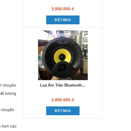
3.000.000 đ
ĐẶT MUA
ời chuyên
Loa Âm Trần Bluetooth...
hất lượng
2.800.000 đ
n chuyển
ĐẶT MUA
u hơn các