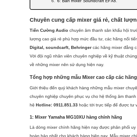
6: Bàn mixer Soundcraft EFX8.
7: Mixer Soundcraft EFX 12.
Chuyên cung cấp mixer giá rẻ, chất lượn
8: Mixer Nanomax RQ804 FX.
Tiến Cường Audio
chuyên âm thanh sân khấu hội trườn
Địa chỉ cung cấp bàn Mixer cao cấp giá rẻ nhấ
lượng cao giá rẻ phù hợp mức đầu tư, các hãng nổi ti
Digital, soundcarft, Behringer
các hãng mixer đẳng c
Với đội ngũ nhân viên chuyên nghiệp về kỹ thuật chúng 
về những mixer nên sử dụng hiện nay.
Tổng hợp những mẫu Mixer cao cấp các hãng 
Giới thiệu đến quý khách hàng những mẫu mixer chuyên
chuyên nghiệp chuyên phục vụ cho hệ thống âm thanh s
hệ
Hotline: 0911.851.33
hoặc tới trực tiếp để được tư 
1: Mixer Yamaha MG10XU hàng chính hãng
Là dòng mixer chính hãng hiện nay được phân phối uy 
hoàn hảo nhất cho khách hàng hiện nay. Mẫu mixer ch