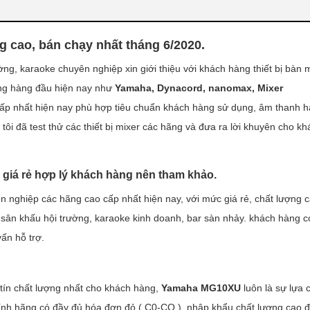
g cao, bán chạy nhất tháng 6/2020.
g, karaoke chuyên nghiệp xin giới thiệu với khách hàng thiết bị bàn m
t tại Hà Nội.
ếng hàng đầu hiện nay như
Yamaha, Dynacord, nanomax, Mixer
ấp nhất hiện nay phù hợp tiêu chuẩn khách hàng sử dụng, âm thanh h
tôi đã test thử các thiết bị mixer các hãng và đưa ra lời khuyên cho k
giá rẻ hợp lý khách hàng nên tham khảo.
 nghiệp các hãng cao cấp nhất hiện nay, với mức giá rẻ, chất lượng 
ân khấu hội trường, karaoke kinh doanh, bar sàn nhảy. khách hàng có
vấn hỗ trợ.
tín chất lượng nhất cho khách hàng,
Yamaha MG10XU
luôn là sự lựa 
ính hãng có đầy đủ hóa đơn đỏ ( C0-CQ ), nhập khẩu chất lượng cao