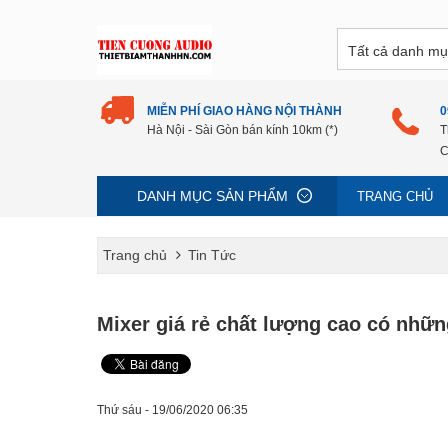
MIỄN PHÍ GIAO HÀNG NỘI THÀNH
0
Hà Nội - Sài Gòn bán kính 10km (*)
T
C
DANH MỤC SẢN PHẨM
TRANG CHỦ
Trang chủ
Tin Tức
Mixer giá rẻ chất lượng cao có nhữn
Thứ sáu - 19/06/2020 06:35