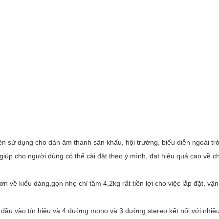
n sử dụng cho dàn âm thanh sân khấu, hội trường, biểu diễn ngoài tr
 giúp cho người dùng có thể cài đặt theo ý mình, đạt hiệu quả cao về c
 về kiểu dáng,gọn nhẹ chỉ tầm 4,2kg rất tiền lợi cho việc lắp đặt, vậ
2 đầu vào tín hiệu và 4 đường mono và 3 đường stereo kết nối với nhiề