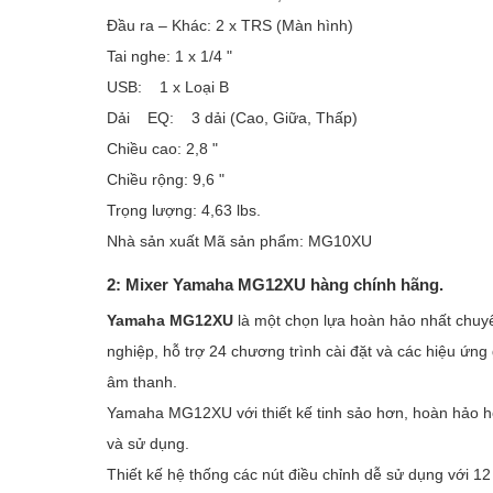
Đầu ra – Khác: 2 x TRS (Màn hình)
Tai nghe: 1 x 1/4 "
USB: 1 x Loại B
Dải EQ: 3 dải (Cao, Giữa, Thấp)
Chiều cao: 2,8 "
Chiều rộng: 9,6 "
Trọng lượng: 4,63 lbs.
Nhà sản xuất Mã sản phẩm: MG10XU
2:
Mixer Yamaha MG12XU hàng chính hãng.
Yamaha MG12XU
là một chọn lựa hoàn hảo nhất chuyê
nghiệp, hỗ trợ 24 chương trình cài đặt và các hiệu ứng
âm thanh.
Yamaha MG12XU với thiết kế tinh sảo hơn, hoàn hảo hơn
và sử dụng.
Thiết kế hệ thống các nút điều chỉnh dễ sử dụng với 1