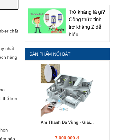
Trở kháng là gì?
Công thức tính
trở kháng Z dễ
ixer chất
hiểu
ay nhất
SẢN PHẨM NỔI BẬT
hách hãng
cao
 thể liên
Âm Thanh Đa Vùng - Giải...
chọn
7.000.000 đ
 đảm bảo