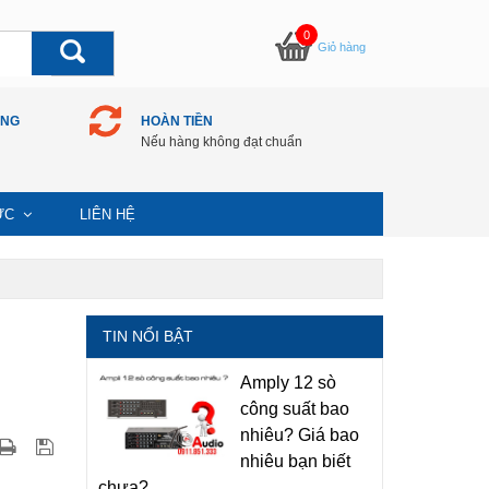
0
Giỏ hàng
ÀNG
HOÀN TIỀN
Nếu hàng không đạt chuẩn
TỨC
LIÊN HỆ
TIN NỔI BẬT
Amply 12 sò
công suất bao
nhiêu? Giá bao
nhiêu bạn biết
chưa?