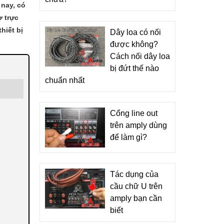
 nay, có
ợ trực
hiết bị
Dây loa có nối
được không?
Cách nối dây loa
bị đứt thế nào
chuẩn nhất
Cổng line out
trên amply dùng
để làm gì?
Tác dụng của
cầu chữ U trên
amply bạn cần
biết