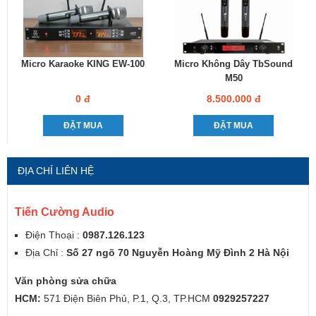
Micro Karaoke KING EW-100
Micro Không Dây TbSound
M50
0 đ
8.500.000 đ
ĐẶT MUA
ĐẶT MUA
ĐỊA CHỈ LIÊN HỆ
Tiến Cường Audio
Điện Thoại :
0987.126.123
Địa Chỉ :
Số 27 ngõ 70 Nguyễn Hoàng Mỹ Đình 2 Hà Nội
Văn phòng sửa chữa
HCM:
571 Điện Biên Phủ, P.1, Q.3, TP.HCM
0929257227