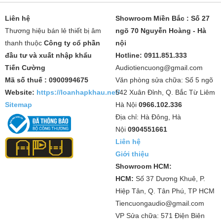
Liên hệ
Showroom Miền Bắc : Số 27
Thương hiệu bán lẻ thiết bị âm
ngõ 70 Nguyễn Hoàng - Hà
thanh thuộc
Công ty cổ phần
nội
đầu tư và xuất nhập khẩu
Hotline: 0911.851.333
Tiến Cường
Audiotiencuong@gmail.com
Mã số thuế : 0900994675
Văn phòng sửa chữa: Số 5 ngõ
Website:
https://loanhapkhau.net/
542 Xuân Đỉnh, Q. Bắc Từ Liêm
Sitemap
Hà Nội
0966.102.336
Địa chỉ: Hà Đông, Hà
Nội
0904551661
Liên hệ
Giới thiệu
Showroom HCM:
HCM:
Số 37 Dương Khuê, P.
Hiệp Tân, Q. Tân Phú, TP HCM
Tiencuongaudio@gmail.com
VP Sửa chữa: 571 Điện Biên