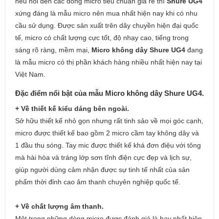
nếu nói đến các dòng micro tiêu chuẩn giá rẻ thì
Shure UG4
xứng đáng là mẫu micro nên mua nhất hiện nay khi có nhu
cầu sử dụng. Được sản xuất trên dây chuyền hiện đại quốc
tế, micro có chất lượng cực tốt, độ nhạy cao, tiếng trong
sáng rõ ràng, mềm mại,
Micro không dây Shure UG4
đang
là mẫu micro có thị phần khách hàng nhiều nhất hiện nay tại
Việt Nam.
Đặc điểm nổi bật của mẫu Micro không dây Shure UG4.
+ Về thiết kế kiểu dáng bên ngoài.
Sở hữu thiết kế nhỏ gọn nhưng rất tinh sảo về mọi góc cạnh,
micro được thiết kế bao gồm 2 micro cầm tay không dây và
1 đầu thu sóng. Tay mic được thiết kế khá đơn điệu với tông
mà hài hòa và tráng lớp sơn tĩnh điện cực đẹp và lịch sự,
giúp người dùng cảm nhận được sự tinh tế nhất của sản
phẩm thời đỉnh cao âm thanh chuyên nghiệp quốc tế.
+ Về chất lượng âm thanh.
Một trong những dòng micro được đánh giá là hay nhất hiện