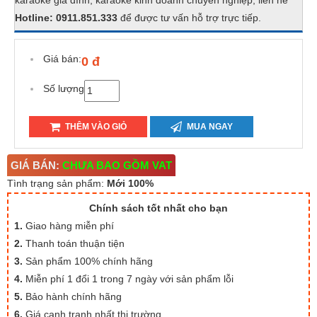
karaoke gia đình, karaoke kinh doanh chuyên nghiệp, liên hê
Hotline: 0911.851.333
để được tư vấn hỗ trợ trực tiếp.
Giá bán:
0 đ
Số lượng
THÊM VÀO GIỎ
MUA NGAY
GIÁ BÁN:
CHƯA BAO GỒM VAT
Tình trạng sản phẩm:
Mới 100%
Chính sách tốt nhất cho bạn
1.
Giao hàng miễn phí
2.
Thanh toán thuận tiện
3.
Sản phẩm 100% chính hãng
4.
Miễn phí 1 đổi 1 trong 7 ngày với sản phẩm lỗi
5.
Bảo hành chính hãng
6.
Giá cạnh tranh nhất thị trường