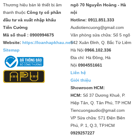
Thương hiệu bán lẻ thiết bị âm
ngõ 70 Nguyễn Hoàng - Hà
thanh thuộc
Công ty cổ phần
nội
đầu tư và xuất nhập khẩu
Hotline: 0911.851.333
Tiến Cường
Audiotiencuong@gmail.com
Mã số thuế : 0900994675
Văn phòng sửa chữa: Số 5 ngõ
Website:
https://loanhapkhau.net/
542 Xuân Đỉnh, Q. Bắc Từ Liêm
Sitemap
Hà Nội
0966.102.336
Địa chỉ: Hà Đông, Hà
Nội
0904551661
Liên hệ
Giới thiệu
Showroom HCM:
HCM:
Số 37 Dương Khuê, P.
Hiệp Tân, Q. Tân Phú, TP HCM
Tiencuongaudio@gmail.com
VP Sửa chữa: 571 Điện Biên
Phủ, P. 1, Q.3, TP.HCM
0929257227