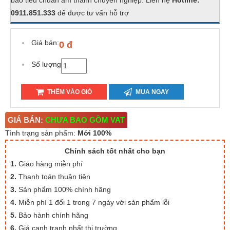
bảo tiêu chuẩn âm thanh chuyên nghiệp. Liên hệ
Hotline:
0911.851.333
để được tư vấn hỗ trợ
Giá bán:
0 đ
Số lượng
THÊM VÀO GIỎ
MUA NGAY
GIÁ BÁN:
CHƯA BAO GỒM VAT
Tình trạng sản phẩm:
Mới 100%
Chính sách tốt nhất cho bạn
1.
Giao hàng miễn phí
2.
Thanh toán thuận tiện
3.
Sản phẩm 100% chính hãng
4.
Miễn phí 1 đổi 1 trong 7 ngày với sản phẩm lỗi
5.
Bảo hành chính hãng
6.
Giá cạnh tranh nhất thị trường