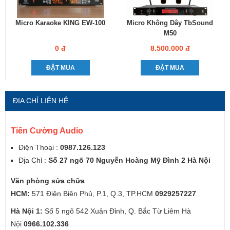
Micro Karaoke KING EW-100
Micro Không Dây TbSound
M50
0 đ
8.500.000 đ
ĐẶT MUA
ĐẶT MUA
ĐỊA CHỈ LIÊN HỆ
Tiến Cường Audio
Điện Thoại :
0987.126.123
Địa Chỉ :
Số 27 ngõ 70 Nguyễn Hoàng Mỹ Đình 2 Hà Nội
Văn phòng sửa chữa
HCM:
571 Điện Biên Phủ, P.1, Q.3, TP.HCM
0929257227
Hà Nội 1:
Số 5 ngõ 542 Xuân Đỉnh, Q. Bắc Từ Liêm Hà
Nội
0966.102.336