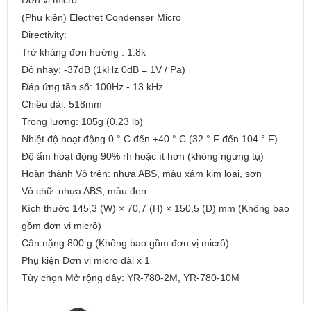
Đơn vị micro
(Phụ kiện) Electret Condenser Micro
Directivity:
Trở kháng đơn hướng : 1.8k
Độ nhạy: -37dB (1kHz 0dB = 1V / Pa)
Đáp ứng tần số: 100Hz - 13 kHz
Chiều dài: 518mm
Trọng lượng: 105g (0.23 lb)
Nhiệt độ hoạt động 0 ° C đến +40 ° C (32 ° F đến 104 ° F)
Độ ẩm hoạt động 90% rh hoặc ít hơn (không ngưng tụ)
Hoàn thành Vỏ trên: nhựa ABS, màu xám kim loại, sơn
Vỏ chữ: nhựa ABS, màu đen
Kích thước 145,3 (W) × 70,7 (H) × 150,5 (D) mm (Không bao
gồm đơn vị micrô)
Cân nặng 800 g (Không bao gồm đơn vị micrô)
Phụ kiện Đơn vị micro dài x 1
Tùy chọn Mở rộng dây: YR-780-2M, YR-780-10M