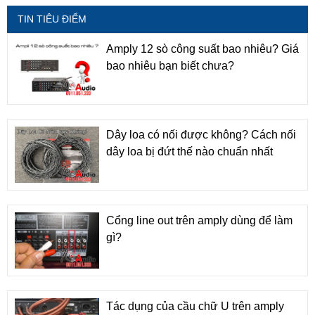
TIN TIÊU ĐIỂM
Amply 12 sò công suất bao nhiêu? Giá
bao nhiêu bạn biết chưa?
Dây loa có nối được không? Cách nối
dây loa bị đứt thế nào chuẩn nhất
Cổng line out trên amply dùng để làm
gì?
Tác dụng của cầu chữ U trên amply