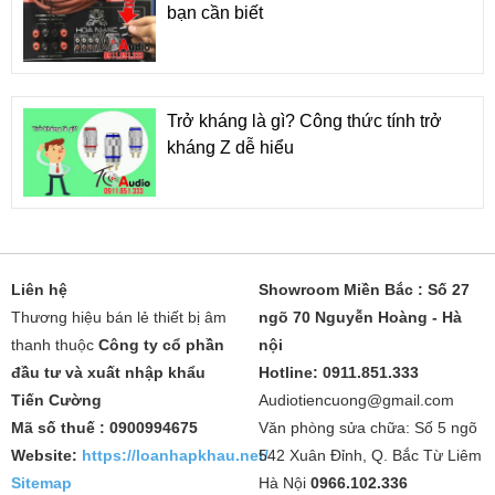
bạn cần biết
Trở kháng là gì? Công thức tính trở
kháng Z dễ hiểu
Liên hệ
Showroom Miền Bắc : Số 27
Thương hiệu bán lẻ thiết bị âm
ngõ 70 Nguyễn Hoàng - Hà
thanh thuộc
Công ty cổ phần
nội
đầu tư và xuất nhập khẩu
Hotline: 0911.851.333
Tiến Cường
Audiotiencuong@gmail.com
Mã số thuế : 0900994675
Văn phòng sửa chữa: Số 5 ngõ
Website:
https://loanhapkhau.net/
542 Xuân Đỉnh, Q. Bắc Từ Liêm
Sitemap
Hà Nội
0966.102.336