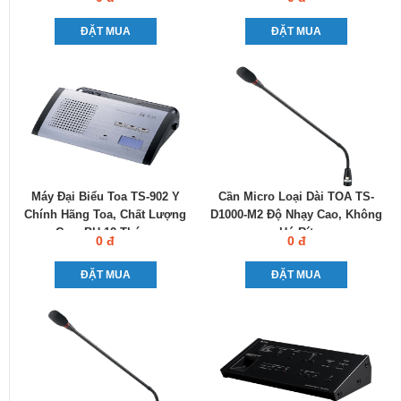
ĐẶT MUA
ĐẶT MUA
Máy Đại Biểu Toa TS-902 Y
Cần Micro Loại Dài TOA TS-
Chính Hãng Toa, Chất Lượng
D1000-M2 Độ Nhạy Cao, Không
Cao, BH 12 Tháng
Hú Rít
0 đ
0 đ
ĐẶT MUA
ĐẶT MUA