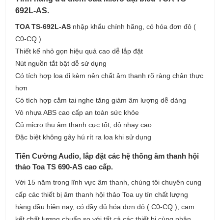
692L-AS.
TOA TS-692L-AS
nhập khẩu chính hãng, có hóa đơn đỏ (
C0-CQ )
Thiết kế nhỏ gọn hiệu quả cao dễ lắp đặt
Nút nguồn tắt bật dễ sử dụng
Có tích hợp loa đi kèm nên chất âm thanh rõ ràng chân thực
hơn
Có tích hợp cắm tai nghe tăng giảm âm lượng dễ dàng
Vỏ nhựa ABS cao cấp an toàn sức khỏe
Củ micro thu âm thanh cực tốt, độ nhạy cao
Đặc biệt không gây hú rít ra loa khi sử dụng
Tiến Cường Audio, lắp đặt các hệ thống âm thanh hội
thảo Toa TS 690-AS cao cấp.
Với 15 năm trong lĩnh vực âm thanh, chúng tôi chuyên cung
cấp các thiết bị âm thanh hội thảo Toa uy tín chất lượng
hàng đầu hiện nay, có đầy đủ hóa đơn đỏ ( C0-CQ ), cam
kết chất lượng chuẩn so với tất cả các thiết bị cùng phân