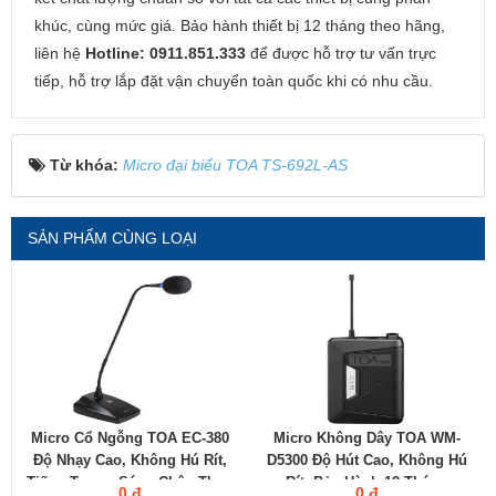
khúc, cùng mức giá. Bảo hành thiết bị 12 tháng theo hãng,
liên hệ
Hotline: 0911.851.333
để được hỗ trợ tư vấn trực
tiếp, hỗ trợ lắp đặt vận chuyển toàn quốc khi có nhu cầu.
Từ khóa:
Micro đại biểu TOA TS-692L-AS
SẢN PHẨM CÙNG LOẠI
Micro Cổ Ngỗng TOA EC-380
Micro Không Dây TOA WM-
Độ Nhạy Cao, Không Hú Rít,
D5300 Độ Hút Cao, Không Hú
Tiếng Trong, Sáng Chân Thực
Rít, Bảo Hành 12 Tháng
0 đ
0 đ