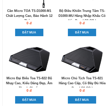
Cần Micro TOA TS-D1000-M1
Bộ Điều Khiển Trung Tâm TS-
Chất Lượng Cao, Bảo Hành 12
D1000-MU Hàng Nhập Khẩu Có
Tháng
Hóa Đơn ( C0-CQ )
0 đ
0 đ
ĐẶT MUA
ĐẶT MUA
Micro Đại Biểu Toa TS-822 Độ
Micro Chủ Tịch Toa TS-821
Nhạy Cao, Kiểu Dáng Đẹp, Âm
Hàng Cao Cấp, Có Đầy Đủ Hóa
Thanh Chuẩn
Đơn ( C0-CQ )
0 đ
0 đ
ĐẶT MUA
ĐẶT MUA