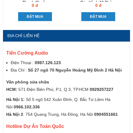
Thanh Chuẩn
Bảo Hành 12 Tháng
0 đ
0 đ
ĐẶT MUA
ĐẶT MUA
ĐỊA CHỈ LIÊN HỆ
Tiến Cường Audio
Điện Thoại :
0987.126.123
Địa Chỉ :
Số 27 ngõ 70 Nguyễn Hoàng Mỹ Đình 2 Hà Nội
Văn phòng sửa chữa
HCM:
571 Điện Biên Phủ, P.1, Q.3, TP.HCM
0929257227
Hà Nội 1:
Số 5 ngõ 542 Xuân Đỉnh, Q. Bắc Từ Liêm Hà
Nội
0966.102.336
Hà Nội 2
: 754 Quang Trung, Hà Đông, Hà Nội
0904551661
Hotline Dự Án Toàn Quốc