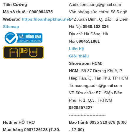
Tiến Cường
Audiotiencuong@gmail.com
Mã số thuế : 0900994675
Văn phòng sửa chữa: Số 5 ngõ
Website:
https://loanhapkhau.net/
542 Xuân Đỉnh, Q. Bắc Từ Liêm
Sitemap
Hà Nội
0966.102.336
Địa chỉ: Hà Đông, Hà
Nội
0904551661
Liên hệ
Giới thiệu
Showroom HCM:
HCM:
Số 37 Dương Khuê, P.
Hiệp Tân, Q. Tân Phú, TP HCM
Tiencuongaudio@gmail.com
VP Sửa chữa: 571 Điện Biên
Phủ, P. 1, Q.3, TP.HCM
0929257227
-------------------------
Hotline HỖ TRỢ
Bảo hành 0935 319 678 (8:00
Mua hàng 0987126123 (7:30-
- 17:00)