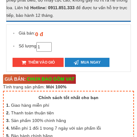
phép phát biểu, độ nhạy cực cao, không gây hú rít ra hệ thống
loa. Liên hệ
Hotline: 0911.851.333
để được tư vấn hỗ trợ trực
tiếp, bảo hành 12 tháng.
Giá bán:
0 đ
Số lượng
THÊM VÀO GIỎ
MUA NGAY
GIÁ BÁN:
CHƯA BAO GỒM VAT
Tình trạng sản phẩm:
Mới 100%
Chính sách tốt nhất cho bạn
1.
Giao hàng miễn phí
2.
Thanh toán thuận tiện
3.
Sản phẩm 100% chính hãng
4.
Miễn phí 1 đổi 1 trong 7 ngày với sản phẩm lỗi
5.
Bảo hành chính hãng