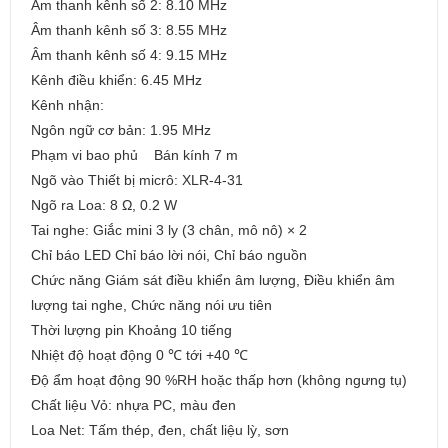
Âm thanh kênh số 2: 8.10 MHz
Âm thanh kênh số 3: 8.55 MHz
Âm thanh kênh số 4: 9.15 MHz
Kênh điều khiển: 6.45 MHz
Kênh nhận:
Ngôn ngữ cơ bản: 1.95 MHz
Phạm vi bao phủ Bán kính 7 m
Ngõ vào Thiết bị micrô: XLR-4-31
Ngõ ra Loa: 8 Ω, 0.2 W
Tai nghe: Giắc mini 3 ly (3 chân, mô nô) × 2
Chỉ báo LED Chỉ báo lời nói, Chỉ báo nguồn
Chức năng Giám sát điều khiển âm lượng, Điều khiển âm
lượng tai nghe, Chức năng nói ưu tiên
Thời lượng pin Khoảng 10 tiếng
Nhiệt độ hoạt động 0 ℃ tới +40 ℃
Độ ẩm hoạt động 90 %RH hoặc thấp hơn (không ngưng tụ)
Chất liệu Vỏ: nhựa PC, màu đen
Loa Net: Tấm thép, đen, chất liệu lỳ, sơn