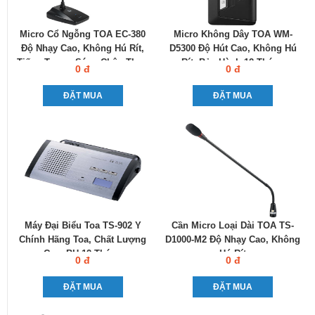
Micro Cổ Ngỗng TOA EC-380
Micro Không Dây TOA WM-
Độ Nhạy Cao, Không Hú Rít,
D5300 Độ Hút Cao, Không Hú
Tiếng Trong, Sáng Chân Thực
Rít, Bảo Hành 12 Tháng
0 đ
0 đ
ĐẶT MUA
ĐẶT MUA
Máy Đại Biểu Toa TS-902 Y
Cần Micro Loại Dài TOA TS-
Chính Hãng Toa, Chất Lượng
D1000-M2 Độ Nhạy Cao, Không
Cao, BH 12 Tháng
Hú Rít
0 đ
0 đ
ĐẶT MUA
ĐẶT MUA