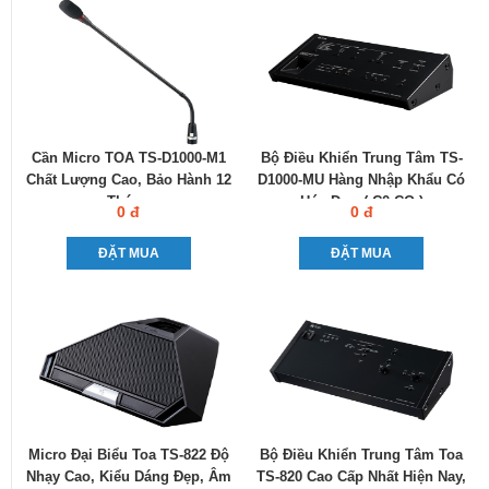
Cần Micro TOA TS-D1000-M1
Bộ Điều Khiển Trung Tâm TS-
Chất Lượng Cao, Bảo Hành 12
D1000-MU Hàng Nhập Khẩu Có
Tháng
Hóa Đơn ( C0-CQ )
0 đ
0 đ
ĐẶT MUA
ĐẶT MUA
Micro Đại Biểu Toa TS-822 Độ
Bộ Điều Khiển Trung Tâm Toa
Nhạy Cao, Kiểu Dáng Đẹp, Âm
TS-820 Cao Cấp Nhất Hiện Nay,