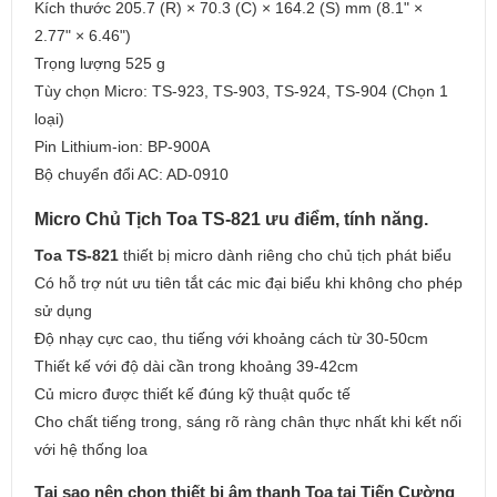
Kích thước 205.7 (R) × 70.3 (C) × 164.2 (S) mm (8.1" ×
2.77" × 6.46")
Trọng lượng 525 g
Tùy chọn Micro: TS-923, TS-903, TS-924, TS-904 (Chọn 1
loại)
Pin Lithium-ion: BP-900A
Bộ chuyển đổi AC: AD-0910
Micro Chủ Tịch Toa TS-821 ưu điểm, tính năng.
Toa TS-821
thiết bị micro dành riêng cho chủ tịch phát biểu
Có hỗ trợ nút ưu tiên tắt các mic đại biểu khi không cho phép
sử dụng
Độ nhạy cực cao, thu tiếng với khoảng cách từ 30-50cm
Thiết kế với độ dài cần trong khoảng 39-42cm
Củ micro được thiết kế đúng kỹ thuật quốc tế
Cho chất tiếng trong, sáng rõ ràng chân thực nhất khi kết nối
với hệ thống loa
Tại sao nên chọn thiết bị âm thanh Toa tại Tiến Cường