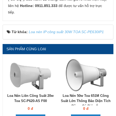
liên hệ
Hotline: 0911.851.333
để được tư vấn hỗ trợ trực
tiếp.
Từ khóa:
Loa nén IP công suất 30W TOA SC-PE630IP1
SẢN PHẨM CÙNG LOẠI
Loa Nén Liền Công Suất 20w
Loa Nén 50w Toa 651M Công
Toa SC-P620-AS F00
Suất Lớn Thông Báo Diện Tích
Rộng, Có Biến Áp
0 đ
0 đ