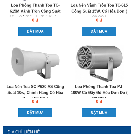
Loa Phóng Thanh Toa TC-
Loa Nén Vành Tròn Toa TC-615
615M Vành Tròn Công Suất
Công Suất 15W, Có Hóa Đơn (
15w, Có Biến Áp Trở Kháng
C0-CQ )
0 đ
0 đ
Cao
ĐẶT MUA
ĐẶT MUA
Loa Nén Toa SC-P620 AS Công
Loa Phóng Thanh Toa PJ-
Suất 10w, Chính Hãng Có Hóa
100W Có Đầy Đủ Hóa Đơn Đỏ (
Đơn ( C0-CQ )
C0-CQ )
0 đ
0 đ
ĐẶT MUA
ĐẶT MUA
ĐỊA CHỈ LIÊN HỆ