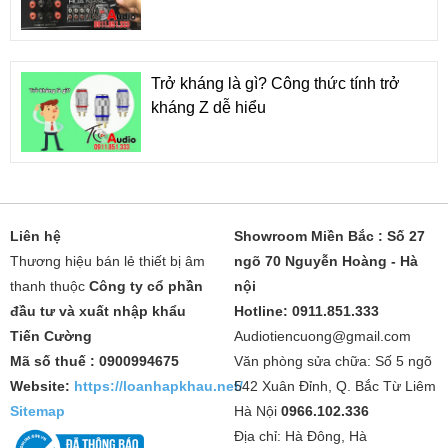
Trở kháng là gì? Công thức tính trở
kháng Z dễ hiểu
Liên hệ
Showroom Miền Bắc : Số 27
Thương hiệu bán lẻ thiết bị âm
ngõ 70 Nguyễn Hoàng - Hà
thanh thuộc
Công ty cổ phần
nội
đầu tư và xuất nhập khẩu
Hotline: 0911.851.333
Tiến Cường
Audiotiencuong@gmail.com
Mã số thuế : 0900994675
Văn phòng sửa chữa: Số 5 ngõ
Website:
https://loanhapkhau.net/
542 Xuân Đỉnh, Q. Bắc Từ Liêm
Sitemap
Hà Nội
0966.102.336
Địa chỉ: Hà Đông, Hà