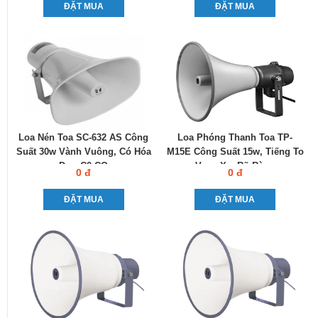
ĐẶT MUA
ĐẶT MUA
Loa Nén Toa SC-632 AS Công
Loa Phóng Thanh Toa TP-
Suất 30w Vành Vuông, Có Hóa
M15E Công Suất 15w, Tiếng To
Đơn C0-CQ
Vang Xa, Rõ Ràng
0 đ
0 đ
ĐẶT MUA
ĐẶT MUA