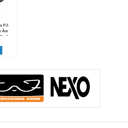
a PJ-
w Âm
 Chuẩn