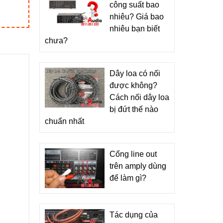
công suất bao
nhiêu? Giá bao
nhiêu bạn biết
chưa?
Dây loa có nối
được không?
Cách nối dây loa
bị đứt thế nào
chuẩn nhất
Cổng line out
trên amply dùng
để làm gì?
Tác dụng của