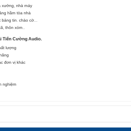
à xưởng, nhà máy
tầng hầm tòa nhà
bảng tin. chào cờ...
ã, thôn xóm..
i Tiến Cường Audio.
hất lượng
 hãng
ác đơn vị khác
nh nghiệm