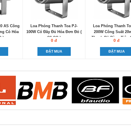
20 AS Công
Loa Phóng Thanh Toa PJ-
Loa Phóng Thanh To
ãng Có Hóa
100W Có Đầy Đủ Hóa Đơn Đỏ (
200W Công Suất 20
Q )
C0-CQ )
Thanh Rõ Ràng Tiêu
0 đ
0 đ
ĐẶT MUA
ĐẶT MUA