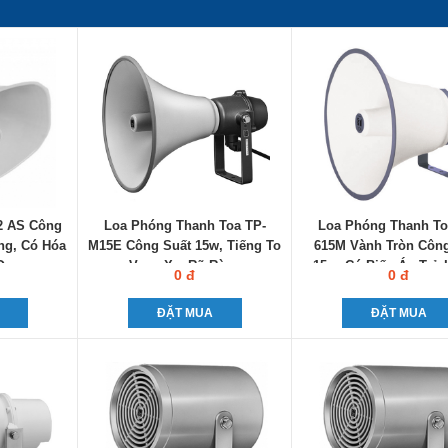
2 AS Công
Loa Phóng Thanh Toa TP-
Loa Phóng Thanh To
ng, Có Hóa
M15E Công Suất 15w, Tiếng To
615M Vành Tròn Côn
Q
Vang Xa, Rõ Ràng
15w, Có Biến Áp Trở
0 đ
0 đ
Cao
ĐẶT MUA
ĐẶT MUA