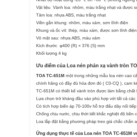
Vật liệu Vành loa: nhôm, màu trắng nhạt và được s
Tâm loa: nhựa ABS, màu trắng nhạt
Viền gắn khung: nhôm, màu xám, sơn tĩnh điện
Khung và ốc vít: thép, màu xám, được sơn tĩnh điện
Vỏ mặt sau: nhựa ABS, màu xám
Kích thước φ400 (R) × 376 (S) mm
Khối lượng 4 kg
Ưu điểm của Loa nén phản xạ vành tròn T
TOA TC-651M
một trong những mẫu loa nén cao cấ
chính hãng có đầy đủ hóa đơn đỏ ( C0-CQ ), cam kết
TC-651M có thiết kế vành tròn được làm bằng chất
Lựa chọn trở kháng đầu vào phù hợp với tất cả các
Có tích hợp biến áp 70-100v hỗ trợ đấu dây nối ti
Chống chịu nước, chịu thời tiết khắc nghiệt độ bền 
Loa lắp đặt bằng phương pháp treo giá chắc chắn an
Ứng dụng thực tế của Loa nén TOA TC-651M với