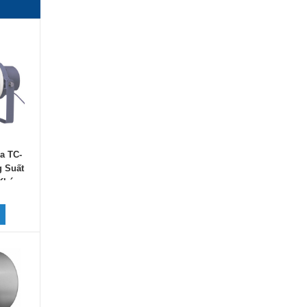
a TC-
g Suất
 Kháng