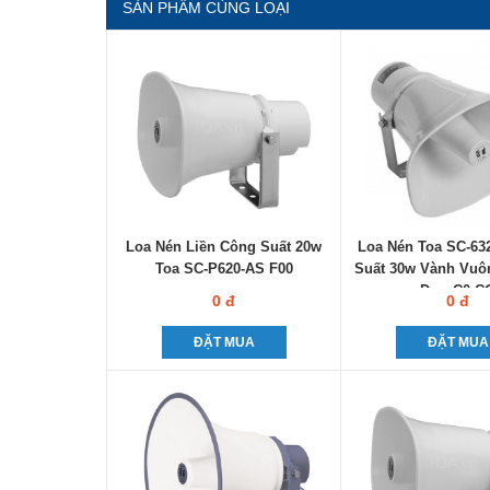
SẢN PHẨM CÙNG LOẠI
Loa Nén Liền Công Suất 20w
Loa Nén Toa SC-63
Toa SC-P620-AS F00
Suất 30w Vành Vuô
Đơn C0-C
0 đ
0 đ
ĐẶT MUA
ĐẶT MUA