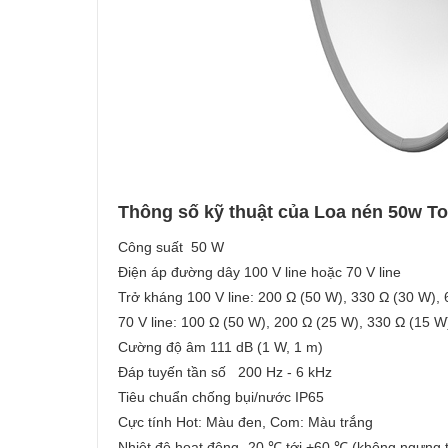
Thông số kỹ thuật của Loa nén 50w T
Công suất 50 W
Điện áp đường dây 100 V line hoặc 70 V line
Trở kháng 100 V line: 200 Ω (50 W), 330 Ω (30 W),
70 V line: 100 Ω (50 W), 200 Ω (25 W), 330 Ω (15 W
Cường độ âm 111 dB (1 W, 1 m)
Đáp tuyến tần số 200 Hz - 6 kHz
Tiêu chuẩn chống bụi/nước IP65
Cực tính Hot: Màu đen, Com: Màu trắng
Nhiệt độ hoạt động -20 ℃ tới +60 ℃ (không ngưng 