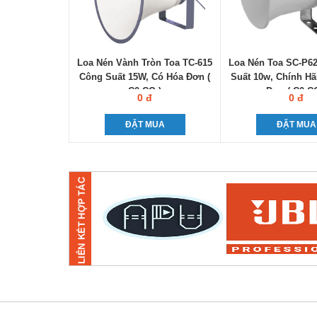
Loa Nén Vành Tròn Toa TC-615
Loa Nén Toa SC-P6
Công Suất 15W, Có Hóa Đơn (
Suất 10w, Chính H
C0-CQ )
Đơn ( C0-C
0 đ
0 đ
ĐẶT MUA
ĐẶT MUA