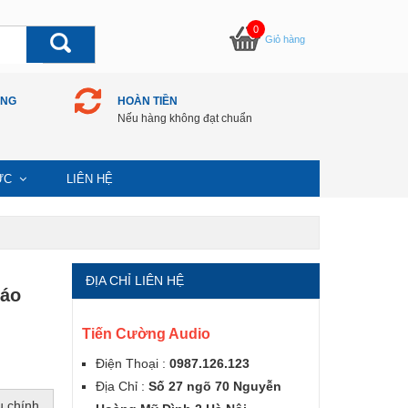
0
Giỏ hàng
ÀNG
HOÀN TIỀN
Nếu hàng không đạt chuẩn
TỨC
LIÊN HỆ
ĐỊA CHỈ LIÊN HỆ
báo
Tiến Cường Audio
Điện Thoại :
0987.126.123
Địa Chỉ :
Số 27 ngõ 70 Nguyễn
u chính