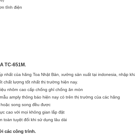
ơn tĩnh điện
OA TC-651M.
p nhất của hãng Toa Nhật Bản, xưởng sản xuất tại indonesia, nhập kh
 chất lượng tốt nhất thị trường hiện nay.
 liệu nhôm cao cấp chống ghỉ chống ăn mòn
 mẫu amply thông báo hiện nay có trên thị trường của các hãng
ếp hoặc song song đều được
cực cao với mọi không gian lắp đặt
 toàn tuyệt đối khi sử dụng lâu dài
 các công trình.