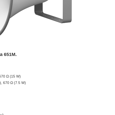
oa 651M.
 670 Ω (15 W)
), 670 Ω (7.5 W)
tụ)