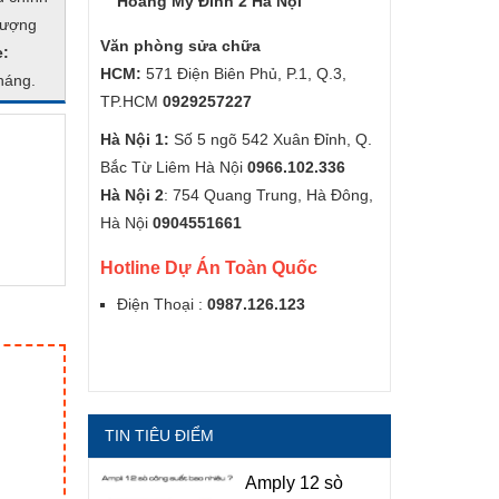
Hoàng Mỹ Đình 2 Hà Nội
lượng
Văn phòng sửa chữa
e:
HCM:
571 Điện Biên Phủ, P.1, Q.3,
tháng.
TP.HCM
0929257227
Hà Nội 1:
Số 5 ngõ 542 Xuân Đỉnh, Q.
Bắc Từ Liêm Hà Nội
0966.102.336
Hà Nội 2
: 754 Quang Trung, Hà Đông,
Hà Nội
0904551661
Hotline Dự Án Toàn Quốc
Điện Thoại :
0987.126.123
TIN TIÊU ĐIỂM
Amply 12 sò