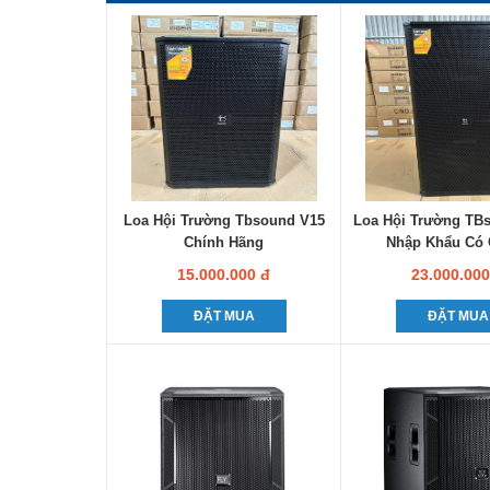
Loa Hội Trường Tbsound V15
Loa Hội Trường TB
Chính Hãng
Nhập Khẩu Có
15.000.000 đ
23.000.000
ĐẶT MUA
ĐẶT MUA