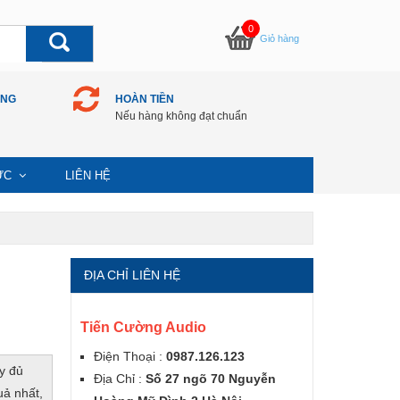
0
Giỏ hàng
ÀNG
HOÀN TIỀN
Nếu hàng không đạt chuẩn
TỨC
LIÊN HỆ
ĐỊA CHỈ LIÊN HỆ
Tiến Cường Audio
Điện Thoại :
0987.126.123
y đủ
Địa Chỉ :
Số 27 ngõ 70 Nguyễn
ả nhất,