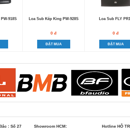
 PW-918S
Loa Sub Kép King PW-928S
Loa Sub FLY PR
0 đ
0 đ
ĐẶT MUA
ĐẶT MUA
ắc : Số 27
Showroom HCM:
Hotline HỖ T