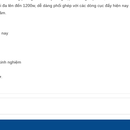
tối đa lên đến 1200w, dễ dàng phối ghép với các dòng cục đẩy hiện nay
tâm.
n nay
 kinh nghiệm
ợ.