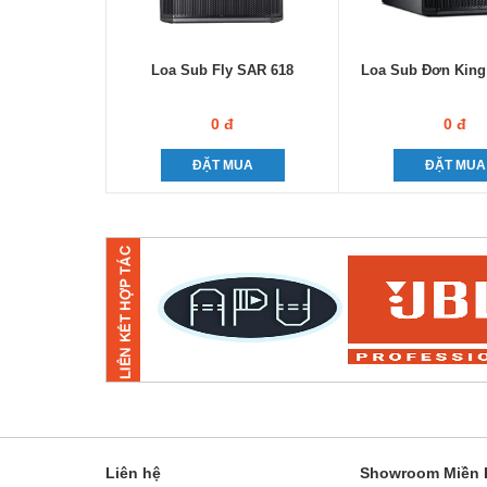
Loa Sub Fly SAR 618
Loa Sub Đơn King
0 đ
0 đ
ĐẶT MUA
ĐẶT MUA
Liên hệ
Showroom Miền B