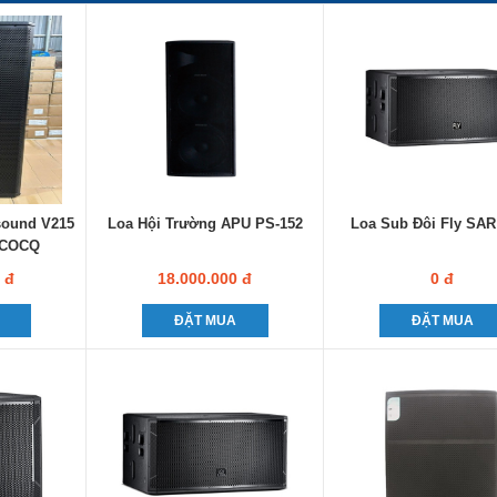
sound V215
Loa Hội Trường APU PS-152
Loa Sub Đôi Fly SAR
 COCQ
 đ
18.000.000 đ
0 đ
ĐẶT MUA
ĐẶT MUA