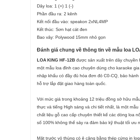
Dây loa: 1 (+) 1 (-)
Phần đầu ra: 2 kênh
Kết nối đầu vào: speakon 2xNL4MP
Kết thúc: Sơn hạt cát đen
Bao vây: Polywood 15mm nhỏ gọn
Đánh giá chung về thông tin về mẫu loa L
LOA KING HF-12B
được sản xuất trên dây chuyền 
một mẫu loa đỉnh cao chuyên dùng cho karaoke gia 
nhập khẩu có đầy đủ hóa đơn đỏ C0-CQ, bảo hành
hỗ trợ lắp đặt giao hàng toàn quốc.
Với mức giá trong khoảng 12 triệu đồng sở hữu mẫ
thực và tiếng High sáng và chi tiết nhất, là một m
chất liệu gỗ cao cấp chuyên thiết kế các dòng loa n
số 100% không thể sảy ra đảm bảo kỹ thuật tối ưu n
Mặt trước vỏ thùng có ê căng bằng thép cứng in lo