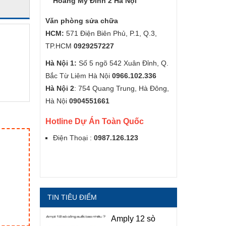
Hoàng Mỹ Đình 2 Hà Nội
Văn phòng sửa chữa
HCM:
571 Điện Biên Phủ, P.1, Q.3,
TP.HCM
0929257227
Hà Nội 1:
Số 5 ngõ 542 Xuân Đỉnh, Q.
Bắc Từ Liêm Hà Nội
0966.102.336
Hà Nội 2
: 754 Quang Trung, Hà Đông,
Hà Nội
0904551661
Hotline Dự Án Toàn Quốc
Điện Thoại :
0987.126.123
TIN TIÊU ĐIỂM
Amply 12 sò