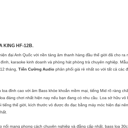
OA KING HF-12B.
hiện đại Anh Quốc với nền tảng âm thanh hàng đầu thế giới đã cho ra 
đình, karaoke kinh doanh và phòng hát phòng trà chuyên nghiệp. Mẫu
 12 tháng,
Tiến Cường Audio
phân phối giá rẻ nhất so với tất cả các đ
u loa đỉnh cao với âm Bass khỏe khoắn mềm mại, tiếng Mid rõ ràng ch
ẫu loa đáng chơi nhất hiện nay nếu bạn đang có nhu cầu. Loa sở hữu vỏ
ổi tiếng thế giới, kích thước vỏ được đo đạc bằng máy móc hiện đại nên
hất.
go nổi mang phong cách chuyên nghiệp và đẳng cấp nhất, bass loa 30