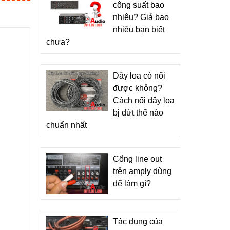
công suất bao
nhiêu? Giá bao
nhiêu bạn biết
chưa?
Dây loa có nối
được không?
Cách nối dây loa
bị đứt thế nào
chuẩn nhất
Cổng line out
trên amply dùng
để làm gì?
Tác dụng của