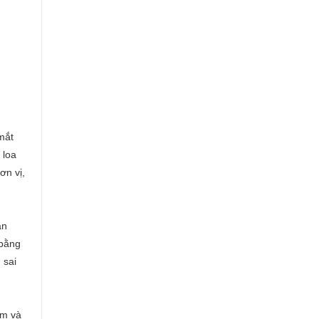
mắt
 loa
ơn vị,
ân
 bằng
 sai
cm và