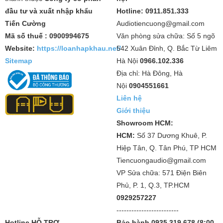
đầu tư và xuất nhập khẩu
Hotline: 0911.851.333
Tiến Cường
Audiotiencuong@gmail.com
Mã số thuế : 0900994675
Văn phòng sửa chữa: Số 5 ngõ
Website:
https://loanhapkhau.net/
542 Xuân Đỉnh, Q. Bắc Từ Liêm
Sitemap
Hà Nội
0966.102.336
Địa chỉ: Hà Đông, Hà
Nội
0904551661
Liên hệ
Giới thiệu
Showroom HCM:
HCM:
Số 37 Dương Khuê, P.
Hiệp Tân, Q. Tân Phú, TP HCM
Tiencuongaudio@gmail.com
VP Sửa chữa: 571 Điện Biên
Phủ, P. 1, Q.3, TP.HCM
0929257227
-------------------------
Hotline HỖ TRỢ
Bảo hành 0935 319 678 (8:00