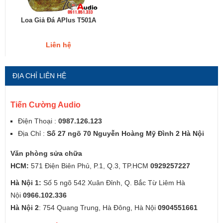
Loa Giả Đá APlus T501A
Liên hệ
ĐỊA CHỈ LIÊN HỆ
Tiến Cường Audio
Điện Thoại :
0987.126.123
Địa Chỉ :
Số 27 ngõ 70 Nguyễn Hoàng Mỹ Đình 2 Hà Nội
Văn phòng sửa chữa
HCM:
571 Điện Biên Phủ, P.1, Q.3, TP.HCM
0929257227
Hà Nội 1:
Số 5 ngõ 542 Xuân Đỉnh, Q. Bắc Từ Liêm Hà
Nội
0966.102.336
Hà Nội 2
: 754 Quang Trung, Hà Đông, Hà Nội
0904551661