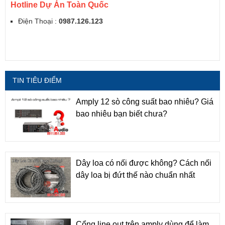
Hotline Dự Án Toàn Quốc
Điện Thoại :
0987.126.123
TIN TIÊU ĐIỂM
Amply 12 sò công suất bao nhiêu? Giá
bao nhiêu bạn biết chưa?
Dây loa có nối được không? Cách nối
dây loa bị đứt thế nào chuẩn nhất
Cổng line out trên amply dùng để làm