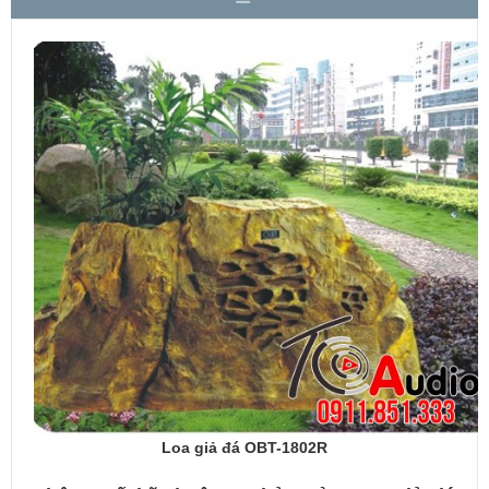
Loa giả đá OBT-1802R