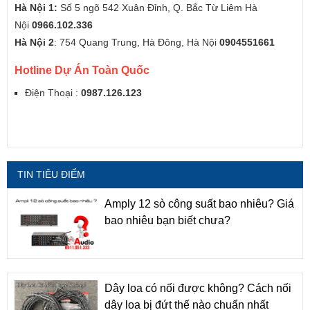
Hà Nội 1:
Số 5 ngõ 542 Xuân Đỉnh, Q. Bắc Từ Liêm Hà
Nội
0966.102.336
Hà Nội 2
: 754 Quang Trung, Hà Đông, Hà Nội
0904551661
Hotline Dự Án Toàn Quốc
Điện Thoại :
0987.126.123
TIN TIÊU ĐIỂM
Amply 12 sò công suất bao nhiêu? Giá
bao nhiêu bạn biết chưa?
Dây loa có nối được không? Cách nối
dây loa bị đứt thế nào chuẩn nhất