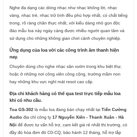
Nghe đa dạng các dòng nhạc như nhạc không lời, nhạc
vàng, nhạc trẻ, nhạc trữ tình đều phù hợp nhất, có chất tiếng
trong, rõ ràng chân thực nhất, với kiểu dáng nhỏ gọn độc
đáo mẫu loa này ngày càng được nhiều người quan tâm và
sử dụng cho những không gian chơi cảnh chuyên nghiệp.
Ứng dụng của loa với các công trình âm thanh hiện
nay.
Chuyên dùng cho nghe nhạc sân vườn trong khu biệt thự,
hoặc ở những nơi công viên công cộng, trường mầm non
hay những khu vực nghỉ mát resot cao cấp.
Địa chỉ khách hàng có thể qua test trực tiếp mẫu loa
khi có nhu cầu.
Toa GS-302
là mẫu loa đang bán chạy nhất tại
Tiến Cường
Audio
địa chỉ công ty
17 Nguyễn Xiển - Thanh Xuân - Hà
Nội
để được tư vấn hỗ trợ, cam kết giá rẻ nhất thị trường, có
đầy đủ hóa đơn đỏ C0-CQ, bảo hành 12 tháng, hỗ trợ lắp