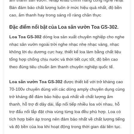
âm thanh sân vườn. Nhập khẩu chính hãng công nghệ Nhật
Bản đảm bảo chất lượng luôn ở mức hiệu quả nhất, độ bền
cao, âm thanh hay trong sáng rõ ràng chân thực
Đặc điểm nổi bật của Loa sân vườn Toa GS-302.
Loa Toa GS-302
dòng loa sản xuất chuyên nghiệp cho nghe
nhạc sân vườn ngoài trời nghe nhạc nhẹ nhạc vàng, nhạc
không lời du dương cực hay, thiết kế loa làm bằng chất liệu
tổng hợp chống chịu nước và thời tiết cực tốt, độ bền cao
theo đúng tiêu chuẩn âm thanh chuyên nghiệp quốc tế.
Loa sân vườn Toa GS-302
được thiết kế với trở kháng cao
70-100v chuyên dùng với các dòng amply chuyên dụng cùng
trở kháng để đảm bảo hiệu quả nhất về chất lượng âm
thanh, hỗ trợ đi dây dài, lắp nối tiếp nhiều loa với nhau, hỗ
trợ đấu nối lắp đặt chia vùng từng loa đều phù hợp. Loa có
tích hợp biến áp trong nên đảm bảo nhất về chất lượng tiếng
và độ bền của loa khi hoạt động trong thời gian dài liên tục.