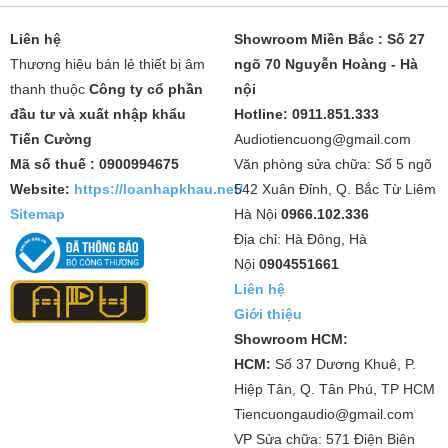
Liên hệ
Showroom Miền Bắc : Số 27
Thương hiệu bán lẻ thiết bị âm
ngõ 70 Nguyễn Hoàng - Hà
thanh thuộc
Công ty cổ phần
nội
đầu tư và xuất nhập khẩu
Hotline: 0911.851.333
Tiến Cường
Audiotiencuong@gmail.com
Mã số thuế : 0900994675
Văn phòng sửa chữa: Số 5 ngõ
Website:
https://loanhapkhau.net/
542 Xuân Đỉnh, Q. Bắc Từ Liêm
Sitemap
Hà Nội
0966.102.336
Địa chỉ: Hà Đông, Hà
Nội
0904551661
Liên hệ
Giới thiệu
Showroom HCM:
HCM:
Số 37 Dương Khuê, P.
Hiệp Tân, Q. Tân Phú, TP HCM
Tiencuongaudio@gmail.com
VP Sửa chữa: 571 Điện Biên