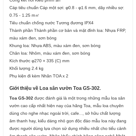
Cổng kết nối Kiểu phím ấn
Cáp tiêu chuẩn Cáp một sợi: φ0.8 - φ1.6 mm, dây nhiều sợ:
0.75 - 1.25 m㎡
Tiêu chuẩn chống nước Tương đương IPX4
Thành phần Thành phần cơ bản và mặt đỉnh loa: Nhựa FRP,
màu xám đen, sơn bóng
Khung loa: Nhựa ABS, màu xám đen, sơn bóng
Chân loa: Nhôm, màu xám đen, sơn bóng
Kích thước φ270 × 335 (C) mm
Khối lượng 2.4 kg
Phụ kiện đi kèm Nhãn TOA x 2
Giới thiệu về Loa sân vườn Toa GS-302.
Toa GS-302
được đánh giá là một trong những mẫu loa sân
vườn cao cấp nhất hiện nay của hãng Toa, mẫu loa chuyên
dùng cho nghe nhạc ngoài trời, cafe..., sở hữu chất lượng
âm thanh hay, kiểu dáng nhỏ gọn độc đáo mẫu loa này đang
được người dùng lựa chọn sử dụng nhiều nhất cho tiểu cảnh