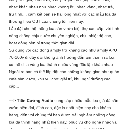
nhạc khác nhau như nhạc không lời, nhạc vàng, nhạc trẻ,
trữ tình.... cam kết bạn sẽ hài lòng nhất với các mẫu loa đá
thương hiệu OBT của chúng tôi hiện nay.
Lắp đặt cho hệ thống loa sân vườn biệt thự cao cấp, với tính
năng chống chịu nước chuyên nghiệp, chịu nhiệt độ cao,
hoạt động bền bỉ trong thời gian dài
Sử dụng với các dòng amply trở kháng cao như amply APU
70-100v đi dây dài không ảnh hưởng đến âm thanh ra loa,
có thể chia vùng loa thành nhiều vùng độc lập khác nhau.
Ngoài ra bạn có thể lắp đặt cho những không gian như quán
cafe sân vườn, khu vui chơi giải trí, khu nghỉ dưỡng cao
cấp...
==> Tiến Cường Audio
cung cấp nhiều mẫu loa giả đá sân
vườn hiện đại, đỉnh cao, độc lạ nhất hiện nay cho khách
hàng, đến với chúng tôi bạn được trải nghiệm những dòng
loa đá thịnh hàng nhất hiện nay, phục vụ cho nghe nhạc và