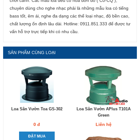
chơi cảnh. Các mẫu loa đều có hóa đơn đỏ ( C0-CQ ),
chuyên dùng cho nghe nhạc phải là những mẫu loa có tiếng
bass tốt, êm ái, nghe đa dạng các thể loại nhạc, độ bền cao,
chất lượng ổn định lâu dài. Hotline: 0911.851.333 để được tư
vấn hỗ trợ trực tiếp khi có nhu cầu.
SẢN PHẨM CÙNG LOẠI
Loa Sân Vườn Toa GS-302
Loa Sân Vườn APlus T101A
Green
0 đ
Liên hệ
ĐẶT MUA