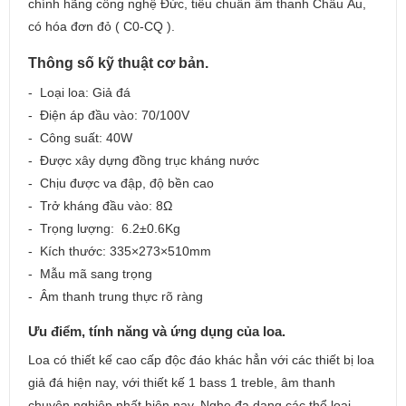
chính hãng công nghệ Đức, tiêu chuẩn âm thanh Châu Âu,
có hóa đơn đỏ ( C0-CQ ).
Thông số kỹ thuật cơ bản.
- Loại loa: Giả đá
- Điện áp đầu vào: 70/100V
- Công suất: 40W
- Được xây dựng đồng trục kháng nước
- Chịu được va đập, độ bền cao
- Trở kháng đầu vào: 8Ω
- Trọng lượng: 6.2±0.6Kg
- Kích thước: 335×273×510mm
- Mẫu mã sang trọng
- Âm thanh trung thực rõ ràng
Ưu điểm, tính năng và ứng dụng của loa.
Loa có thiết kế cao cấp độc đáo khác hẳn với các thiết bị loa
giả đá hiện nay, với thiết kế 1 bass 1 treble, âm thanh
chuyên nghiệp nhất hiện nay. Nghe đa dạng các thể loại