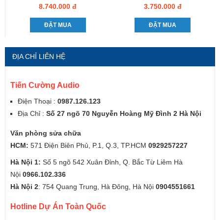
8.740.000 đ
3.750.000 đ
ĐẶT MUA
ĐẶT MUA
ĐỊA CHỈ LIÊN HỆ
Tiến Cường Audio
Điện Thoại :
0987.126.123
Địa Chỉ :
Số 27 ngõ 70 Nguyễn Hoàng Mỹ Đình 2 Hà Nội
Văn phòng sửa chữa
HCM:
571 Điện Biên Phủ, P.1, Q.3, TP.HCM
0929257227
Hà Nội 1:
Số 5 ngõ 542 Xuân Đỉnh, Q. Bắc Từ Liêm Hà
Nội
0966.102.336
Hà Nội 2
: 754 Quang Trung, Hà Đông, Hà Nội
0904551661
Hotline Dự Án Toàn Quốc