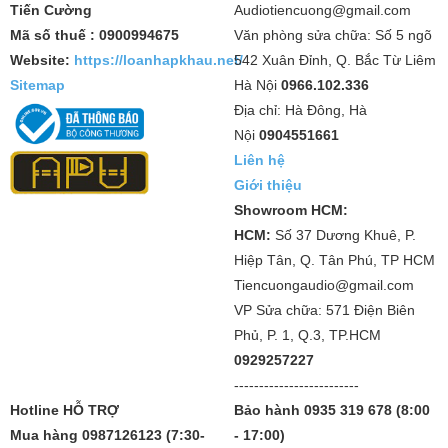
Tiến Cường
Audiotiencuong@gmail.com
Mã số thuế : 0900994675
Văn phòng sửa chữa: Số 5 ngõ
Website:
https://loanhapkhau.net/
542 Xuân Đỉnh, Q. Bắc Từ Liêm
Sitemap
Hà Nội
0966.102.336
Địa chỉ: Hà Đông, Hà
Nội
0904551661
Liên hệ
Giới thiệu
Showroom HCM:
HCM:
Số 37 Dương Khuê, P.
Hiệp Tân, Q. Tân Phú, TP HCM
Tiencuongaudio@gmail.com
VP Sửa chữa: 571 Điện Biên
Phủ, P. 1, Q.3, TP.HCM
0929257227
-------------------------
Hotline HỖ TRỢ
Bảo hành 0935 319 678 (8:00
Mua hàng 0987126123 (7:30-
- 17:00)