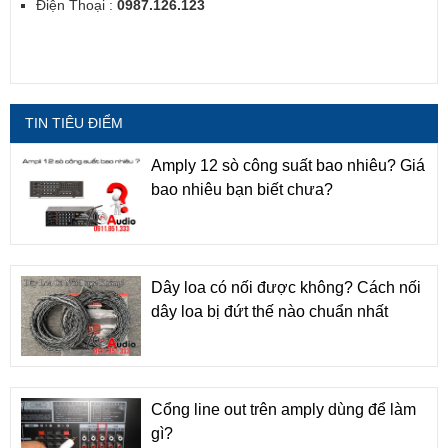
Điện Thoại :
0987.126.123
TIN TIÊU ĐIỂM
Amply 12 sò công suất bao nhiêu? Giá
bao nhiêu bạn biết chưa?
Dây loa có nối được không? Cách nối
dây loa bị đứt thế nào chuẩn nhất
Cổng line out trên amply dùng để làm
gì?