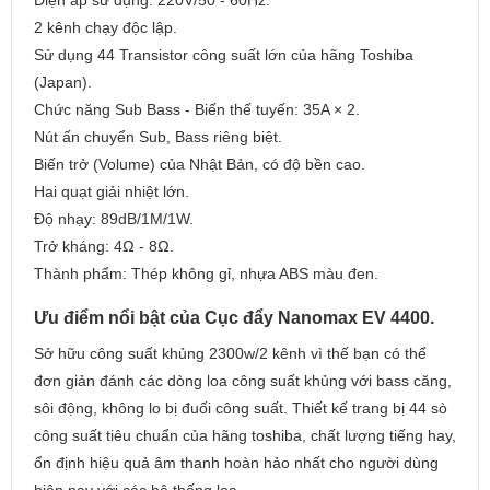
Điện áp sử dụng: 220V/50 - 60Hz.
2 kênh chạy độc lập.
Sử dụng 44 Transistor công suất lớn của hãng Toshiba
(Japan).
Chức năng Sub Bass - Biến thế tuyến: 35A × 2.
Nút ấn chuyển Sub, Bass riêng biệt.
Biến trở (Volume) của Nhật Bản, có độ bền cao.
Hai quạt giải nhiệt lớn.
Độ nhạy: 89dB/1M/1W.
Trở kháng: 4Ω - 8Ω.
Thành phẩm: Thép không gỉ, nhựa ABS màu đen.
Ưu điểm nổi bật của Cục đẩy Nanomax EV 4400.
Sở hữu công suất khủng 2300w/2 kênh vì thế bạn có thể
đơn giản đánh các dòng loa công suất khủng với bass căng,
sôi động, không lo bị đuối công suất. Thiết kế trang bị 44 sò
công suất tiêu chuẩn của hãng toshiba, chất lượng tiếng hay,
ổn định hiệu quả âm thanh hoàn hảo nhất cho người dùng