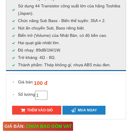
Sử dụng 44 Transistor công suất lớn của hãng Toshiba
(Japan).
Chức năng Sub Bass - Biến thế tuyến: 35A × 2.
Nút ấn chuyển Sub, Bass riêng biệt.
Biến trở (Volume) của Nhật Bản, có độ bền cao.
Hai quạt giải nhiệt lớn.
Độ nhạy: 89dB/1M/1W.
Trở kháng: 4Ω - 8Ω.
Thành phẩm: Thép không gỉ, nhựa ABS màu đen.
Giá bán:
100 đ
Số lượng
THÊM VÀO GIỎ
MUA NGAY
GIÁ BÁN:
CHƯA BAO GỒM VAT