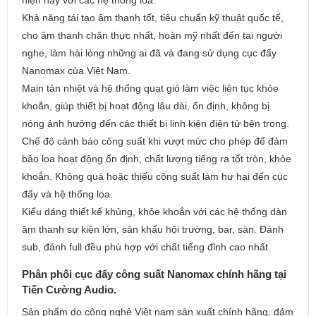
hiện nay với các hệ thống loa.
Khả năng tái tạo âm thanh tốt, tiêu chuẩn kỹ thuật quốc tế,
cho âm thanh chân thực nhất, hoàn mỹ nhất đến tai người
nghe, làm hài lòng những ai đã và đang sử dụng cục đẩy
Nanomax của Việt Nam.
Main tản nhiệt và hệ thống quạt gió làm việc liên tục khỏe
khoắn, giúp thiết bị hoạt động lâu dài, ổn định, không bị
nóng ảnh hưởng đến các thiết bị linh kiện điện tử bên trong.
Chế độ cảnh báo công suất khi vượt mức cho phép để đảm
bảo loa hoạt động ổn định, chất lượng tiếng ra tốt tròn, khỏe
khoắn. Không quá hoặc thiếu công suất làm hư hại đến cục
đẩy và hệ thống loa.
Kiểu dáng thiết kế khủng, khỏe khoắn với các hệ thống dàn
âm thanh sự kiện lớn, sân khấu hội trường, bar, sàn. Đánh
sub, đánh full đều phù hợp với chất tiếng đỉnh cao nhất.
Phân phối cục đẩy công suất Nanomax chính hãng tại
Tiến Cường Audio.
Sản phẩm do công nghệ Việt nam sản xuất chính hãng, đảm