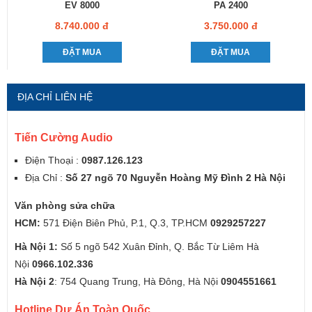
EV 8000
PA 2400
8.740.000 đ
3.750.000 đ
ĐẶT MUA
ĐẶT MUA
ĐỊA CHỈ LIÊN HỆ
Tiến Cường Audio
Điện Thoại :
0987.126.123
Địa Chỉ :
Số 27 ngõ 70 Nguyễn Hoàng Mỹ Đình 2 Hà Nội
Văn phòng sửa chữa
HCM:
571 Điện Biên Phủ, P.1, Q.3, TP.HCM
0929257227
Hà Nội 1:
Số 5 ngõ 542 Xuân Đỉnh, Q. Bắc Từ Liêm Hà
Nội
0966.102.336
Hà Nội 2
: 754 Quang Trung, Hà Đông, Hà Nội
0904551661
Hotline Dự Án Toàn Quốc