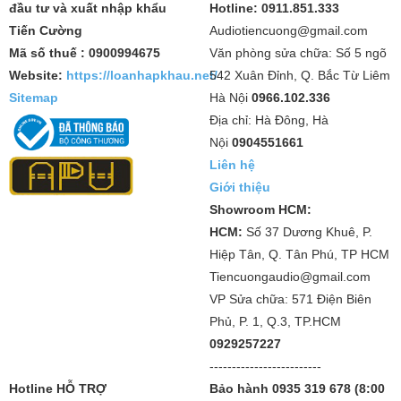
đầu tư và xuất nhập khẩu
Hotline: 0911.851.333
Tiến Cường
Audiotiencuong@gmail.com
Mã số thuế : 0900994675
Văn phòng sửa chữa: Số 5 ngõ
Website:
https://loanhapkhau.net/
542 Xuân Đỉnh, Q. Bắc Từ Liêm
Sitemap
Hà Nội
0966.102.336
Địa chỉ: Hà Đông, Hà
Nội
0904551661
Liên hệ
Giới thiệu
Showroom HCM:
HCM:
Số 37 Dương Khuê, P.
Hiệp Tân, Q. Tân Phú, TP HCM
Tiencuongaudio@gmail.com
VP Sửa chữa: 571 Điện Biên
Phủ, P. 1, Q.3, TP.HCM
0929257227
-------------------------
Hotline HỖ TRỢ
Bảo hành 0935 319 678 (8:00