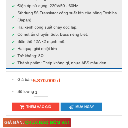
Điện áp sử dụng: 220V/50 - 60Hz.
Sử dụng 56 Transiator công suất lớn của hãng Toshiba
(Japan).
Hai kênh công suất chạy độc lập.
Có nút ấn chuyển Sub, Bass riêng biệt.
Biến thế 42A ×2 mạnh mẽ.
Hai quạt giải nhiệt lớn.
Trở kháng: 8Ω.
Thành phẩm: Thép không gỉ, nhựa ABS màu đen.
Giá bán:
5.870.000 đ
Số lượng
THÊM VÀO GIỎ
MUA NGAY
GIÁ BÁN:
CHƯA BAO GỒM VAT