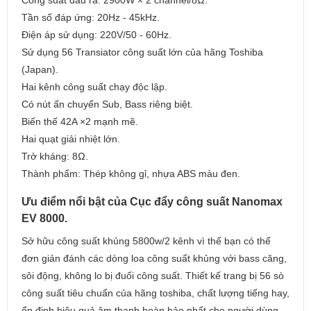
Công suất đầu ra: 2900W × 2 channel/8Ω.
Tần số đáp ứng: 20Hz - 45kHz.
Điện áp sử dụng: 220V/50 - 60Hz.
Sử dụng 56 Transiator công suất lớn của hãng Toshiba
(Japan).
Hai kênh công suất chạy độc lập.
Có nút ấn chuyển Sub, Bass riêng biệt.
Biến thế 42A ×2 mạnh mẽ.
Hai quạt giải nhiệt lớn.
Trở kháng: 8Ω.
Thành phẩm: Thép không gỉ, nhựa ABS màu đen.
Ưu điểm nổi bật của Cục đẩy công suất Nanomax
EV 8000.
Sở hữu công suất khủng 5800w/2 kênh vì thế bạn có thể
đơn giản đánh các dòng loa công suất khủng với bass căng,
sôi động, không lo bị đuối công suất. Thiết kế trang bị 56 sò
công suất tiêu chuẩn của hãng toshiba, chất lượng tiếng hay,
ổn định hiệu quả âm thanh hoàn hảo nhất cho người dùng