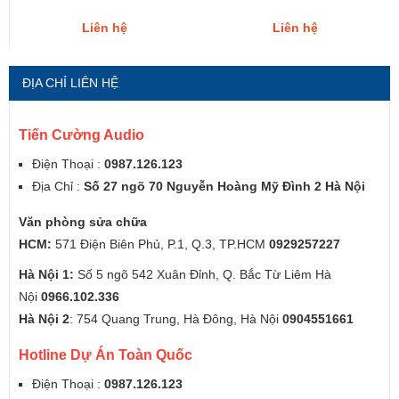
Liên hệ
Liên hệ
ĐỊA CHỈ LIÊN HỆ
Tiến Cường Audio
Điện Thoại :
0987.126.123
Địa Chỉ :
Số 27 ngõ 70 Nguyễn Hoàng Mỹ Đình 2 Hà Nội
Văn phòng sửa chữa
HCM:
571 Điện Biên Phủ, P.1, Q.3, TP.HCM
0929257227
Hà Nội 1:
Số 5 ngõ 542 Xuân Đỉnh, Q. Bắc Từ Liêm Hà
Nội
0966.102.336
Hà Nội 2
: 754 Quang Trung, Hà Đông, Hà Nội
0904551661
Hotline Dự Án Toàn Quốc
Điện Thoại :
0987.126.123