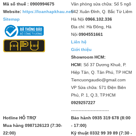
Mã số thuế : 0900994675
Văn phòng sửa chữa: Số 5 ngõ
Website:
https://loanhapkhau.net/
542 Xuân Đỉnh, Q. Bắc Từ Liêm
Sitemap
Hà Nội
0966.102.336
Địa chỉ: Hà Đông, Hà
Nội
0904551661
Liên hệ
Giới thiệu
Showroom HCM:
HCM:
Số 37 Dương Khuê, P.
Hiệp Tân, Q. Tân Phú, TP HCM
Tiencuongaudio@gmail.com
VP Sửa chữa: 571 Điện Biên
Phủ, P. 1, Q.3, TP.HCM
0929257227
-------------------------
Hotline HỖ TRỢ
Bảo hành 0935 319 678 (8:00
Mua hàng 0987126123 (7:30-
- 17:00)
22:00)
Kỹ thuật 0332 99 39 89 (7:30 -