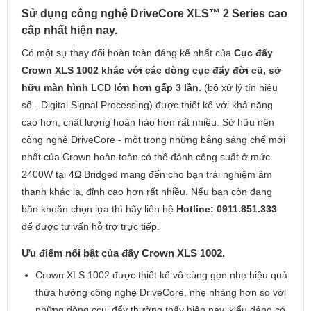
Sử dụng công nghệ DriveCore XLS™ 2 Series cao
cấp nhất hiện nay.
Có một sự thay đổi hoàn toàn đáng kế nhất của
Cục đẩy
Crown XLS 1002 khác với các dòng cục đẩy đời cũ, sở
hữu màn hình LCD lớn hơn gấp 3 lần.
(bộ xử lý tín hiệu
số - Digital Signal Processing) được thiết kế với khả năng
cao hơn, chất lượng hoàn hảo hơn rất nhiều. Sở hữu nền
công nghệ DriveCore - một trong những bằng sáng chế mới
nhất của Crown hoàn toàn có thể đánh công suất ở mức
2400W tại 4Ω Bridged mang đến cho bạn trải nghiệm âm
thanh khác lạ, đỉnh cao hơn rất nhiều. Nếu bạn còn đang
băn khoăn chọn lựa thì hãy liên hệ
Hotline: 0911.851.333
để được tư vấn hỗ trợ trực tiếp.
Ưu điểm nổi bật của đẩy Crown XLS 1002.
Crown XLS 1002 được thiết kế vô cùng gọn nhẹ hiệu quả
thừa hưởng công nghệ DriveCore, nhẹ nhàng hơn so với
những dòng ccuj đẩy thường thấy hiện nay, kiểu dáng có