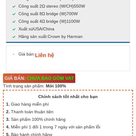
Công suất 2Ω stereo (W/CH)550W
Công suất 8Ω bridge (W)700W
Công suất 4Ω bridge (W)1100W
Xuất xứUSA/China
Hãng sản xuất:Crown by Harman
Giá bán:
Liên hệ
GIÁ BÁN:
CHƯA BAO GỒM VAT
Tình trạng sản phẩm:
Mới 100%
Chính sách tốt nhất cho bạn
1.
Giao hàng miễn phí
2.
Thanh toán thuận tiện
3.
Sản phẩm 100% chính hãng
4.
Miễn phí 1 đổi 1 trong 7 ngày với sản phẩm lỗi
5.
Bảo hành chính hãng