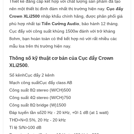
Thiết kế đẳng cấp kết hợp với chất lượng sản phẩm đã tạo
nên một thiết bị đình đám nhất thị trường hiện nay.
Cục đẩy
Crown XLi2500
nhập khẩu chính hãng, được phân phối giá
phù hợp nhất tại
Tiến Cường Audio
, bảo hành 12 tháng.
Cục đẩy với công suất khủng 1500w đánh với trở kháng
8ohm, bạn hoàn toàn có thể kết hợp nó với rất nhiều các
mẫu loa trên thị trường hiện nay.
Thông số kỹ thuật cơ bản của Cục đẩy Crown
XLi2500.
Số kênhCục đẩy 2 kênh
Mạch công suấtCục đẩy class AB
Công suất 8Ω stereo (W/CH)500
Công suất 4Ω stereo (W/CH)750
Công suất 8Ω bridge (W)1500
Đáp tuyến tần số20 Hz - 20 kHz, +0/-1 dB (at 1 watt)
THD+N<0.5%, 20 Hz - 20 kHz
Tỉ lệ S/N>100 dB