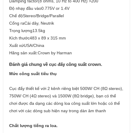
Damping factor(8 ohms, 10 Hz to 400 Hz) >200
Độ nhạy đầu vào0.775V or 1.4V
Chế độStereo/Bridge/Parallel
Cổng raCài dây, Neutrik
Trọng lượng13.5kg
Kích thước483 x 89 x 315 mm
Xuất xứUSA/China
Hãng sản xuất:Crown by Harman
Đánh giá chung về cục đẩy công suất crown.
Mức công suất tiêu thụ
Cục đẩy thiết kế với 2 kênh riêng biệt 500W/ CH (8Ω stereo),
750W/ CH (4Ω stereo) và 1500W (8Ω bridge), bạn có thể
chơi được đa dạng các dòng loa công suất lớn hoặc có thể
chơi với các dòng sub hiện nay trong dàn âm thanh
Chất lượng tiếng ra loa.