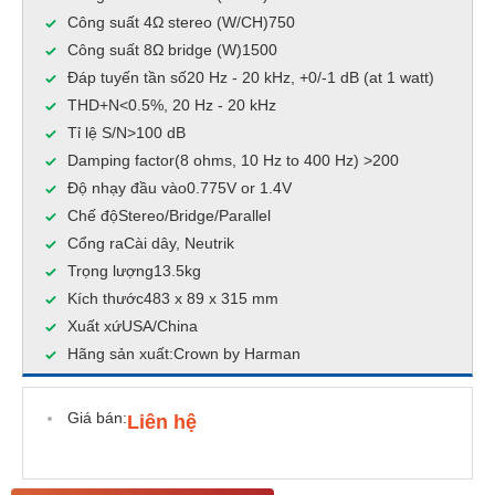
Công suất 4Ω stereo (W/CH)750
Công suất 8Ω bridge (W)1500
Đáp tuyến tần số20 Hz - 20 kHz, +0/-1 dB (at 1 watt)
THD+N<0.5%, 20 Hz - 20 kHz
Tỉ lệ S/N>100 dB
Damping factor(8 ohms, 10 Hz to 400 Hz) >200
Độ nhạy đầu vào0.775V or 1.4V
Chế độStereo/Bridge/Parallel
Cổng raCài dây, Neutrik
Trọng lượng13.5kg
Kích thước483 x 89 x 315 mm
Xuất xứUSA/China
Hãng sản xuất:Crown by Harman
Giá bán:
Liên hệ