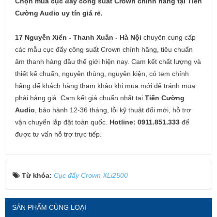
Chọn mua cục đẩy công suất Crown chính hãng tại Tiến
Cường Audio uy tín giá rẻ.
17 Nguyễn Xiển - Thanh Xuân - Hà Nội
chuyên cung cấp
các mẫu cục đẩy công suất Crown chính hãng, tiêu chuẩn
âm thanh hàng đầu thế giới hiện nay. Cam kết chất lượng và
thiết kế chuẩn, nguyên thùng, nguyên kiện, có tem chính
hãng để khách hàng tham khảo khi mua mới để tránh mua
phải hàng giả. Cam kết giá chuẩn nhất tại
Tiến Cường
Audio
, bảo hành 12-36 tháng, lỗi kỹ thuật đổi mới, hỗ trợ
vận chuyển lắp đặt toàn quốc.
Hotline: 0911.851.333
để
được tư vấn hỗ trợ trực tiếp.
Từ khóa:
Cục đẩy Crown XLi2500
SẢN PHẨM CÙNG LOẠI