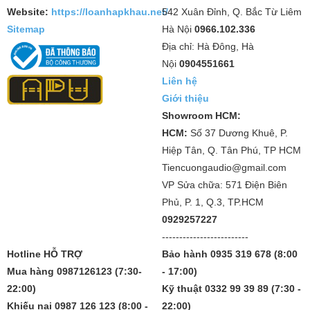
Website:
https://loanhapkhau.net/
542 Xuân Đỉnh, Q. Bắc Từ Liêm
Sitemap
Hà Nội
0966.102.336
Địa chỉ: Hà Đông, Hà
Nội
0904551661
Liên hệ
Giới thiệu
Showroom HCM:
HCM:
Số 37 Dương Khuê, P.
Hiệp Tân, Q. Tân Phú, TP HCM
Tiencuongaudio@gmail.com
VP Sửa chữa: 571 Điện Biên
Phủ, P. 1, Q.3, TP.HCM
0929257227
-------------------------
Hotline HỖ TRỢ
Bảo hành 0935 319 678 (8:00
Mua hàng 0987126123 (7:30-
- 17:00)
22:00)
Kỹ thuật 0332 99 39 89 (7:30 -
Khiếu nại 0987 126 123 (8:00 -
22:00)