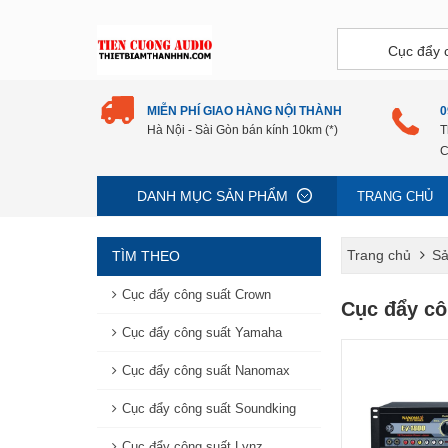
MIỄN PHÍ GIAO HÀNG NỘI THÀNH
0
Hà Nội - Sài Gòn bán kính 10km (*)
T
C
DANH MỤC SẢN PHẨM
TRANG CHỦ
Trang chủ
Sả
TÌM THEO
Cục đẩy công suất Crown
Cục đẩy cô
Cục đẩy công suất Yamaha
Cục đẩy công suất Nanomax
Cục đẩy công suất Soundking
Cục đẩy công suất Lynz