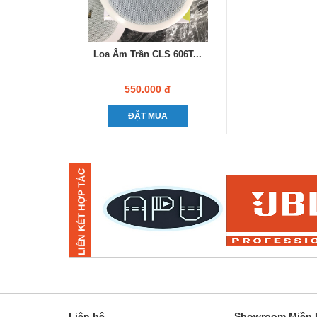
Loa Âm Trần CLS 606T...
550.000 đ
ĐẶT MUA
Liên hệ
Showroom Miền B