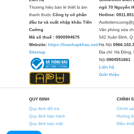
Thương hiệu bán lẻ thiết bị âm
ngõ 70 Nguyễn H
thanh thuộc
Công ty cổ phần
Hotline: 0911.85
đầu tư và xuất nhập khẩu Tiến
Audiotiencuong@
Cường
Văn phòng sửa ch
Mã số thuế : 0900994675
542 Xuân Đỉnh, Q
Website:
https://loanhapkhau.net/
Hà Nội
0966.102.
Sitemap
Địa chỉ: Hà Đông,
Nội
0904551661
Liên hệ
Giới thiệu
QUY ĐỊNH
CHÍNH 
Quy định đổi trả
Chính sá
Quy định bảo hành
Hướng d
Quy định bảo mật
Điều khi