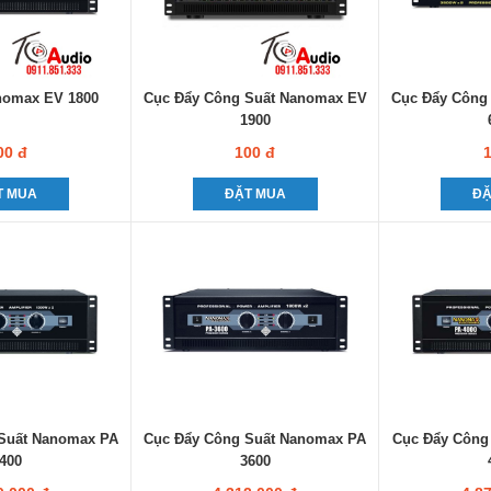
nomax EV 1800
Cục Đẩy Công Suất Nanomax EV
Cục Đẩy Công
1900
00 đ
100 đ
1
T MUA
ĐẶT MUA
ĐẶ
Suất Nanomax PA
Cục Đẩy Công Suất Nanomax PA
Cục Đẩy Công
400
3600