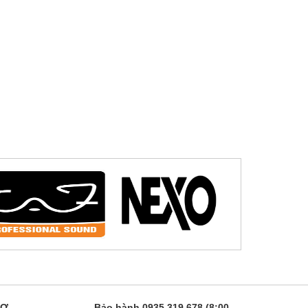
RỢ
Bảo hành 0935 319 678 (8:00 -