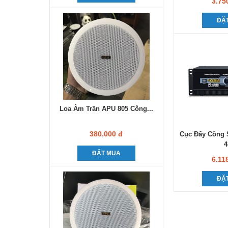
3.75
ĐẶ
Loa Âm Trần APU 805 Công...
380.000 đ
Cục Đẩy Công 
4
ĐẶT MUA
6.11
ĐẶ