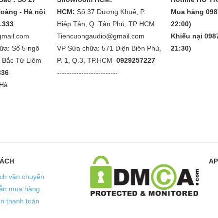
oàng - Hà nội
HCM:
Số 37 Dương Khuê, P.
Mua hàng 098
1.333
Hiệp Tân, Q. Tân Phú, TP HCM
22:00)
gmail.com
Tiencuongaudio@gmail.com
Khiếu nại 0987
ữa: Số 5 ngõ
VP Sửa chữa: 571 Điện Biên Phủ,
21:30)
. Bắc Từ Liêm
P. 1, Q.3, TP.HCM
0929257227
336
-------------------------
 Hà
SÁCH
AP
ch vận chuyển
ẫn mua hàng
ển thanh toán