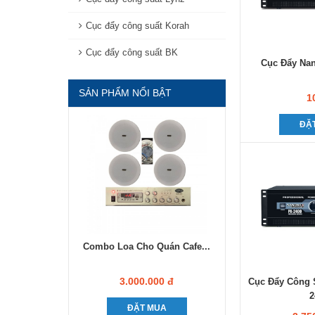
Cục đẩy công suất Korah
Cục đẩy công suất BK
Cục Đẩy Na
SẢN PHẨM NỔI BẬT
1
ĐẶ
Combo Loa Cho Quán Cafe...
3.000.000 đ
Cục Đẩy Công 
2
ĐẶT MUA