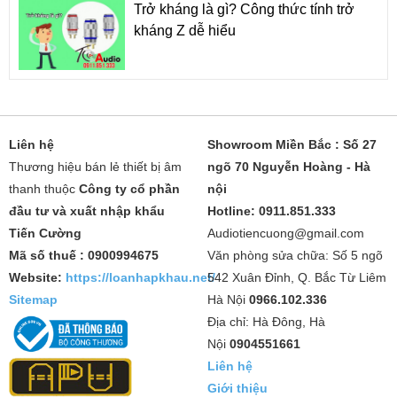
Trở kháng là gì? Công thức tính trở
kháng Z dễ hiểu
Liên hệ
Showroom Miền Bắc : Số 27
Thương hiệu bán lẻ thiết bị âm
ngõ 70 Nguyễn Hoàng - Hà
thanh thuộc
Công ty cổ phần
nội
đầu tư và xuất nhập khẩu
Hotline: 0911.851.333
Tiến Cường
Audiotiencuong@gmail.com
Mã số thuế : 0900994675
Văn phòng sửa chữa: Số 5 ngõ
Website:
https://loanhapkhau.net/
542 Xuân Đỉnh, Q. Bắc Từ Liêm
Sitemap
Hà Nội
0966.102.336
Địa chỉ: Hà Đông, Hà
Nội
0904551661
Liên hệ
Giới thiệu