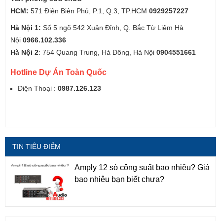
HCM:
571 Điện Biên Phủ, P.1, Q.3, TP.HCM
0929257227
Hà Nội 1:
Số 5 ngõ 542 Xuân Đỉnh, Q. Bắc Từ Liêm Hà
Nội
0966.102.336
Hà Nội 2
: 754 Quang Trung, Hà Đông, Hà Nội
0904551661
Hotline Dự Án Toàn Quốc
Điện Thoại :
0987.126.123
TIN TIÊU ĐIỂM
Amply 12 sò công suất bao nhiêu? Giá
bao nhiêu bạn biết chưa?