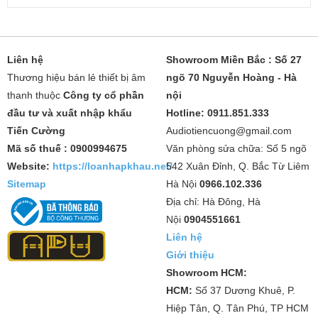
Liên hệ
Showroom Miền Bắc : Số 27
Thương hiệu bán lẻ thiết bị âm
ngõ 70 Nguyễn Hoàng - Hà
thanh thuộc
Công ty cổ phần
nội
đầu tư và xuất nhập khẩu
Hotline: 0911.851.333
Tiến Cường
Audiotiencuong@gmail.com
Mã số thuế : 0900994675
Văn phòng sửa chữa: Số 5 ngõ
Website:
https://loanhapkhau.net/
542 Xuân Đỉnh, Q. Bắc Từ Liêm
Sitemap
Hà Nội
0966.102.336
Địa chỉ: Hà Đông, Hà
Nội
0904551661
Liên hệ
Giới thiệu
Showroom HCM:
HCM:
Số 37 Dương Khuê, P.
Hiệp Tân, Q. Tân Phú, TP HCM