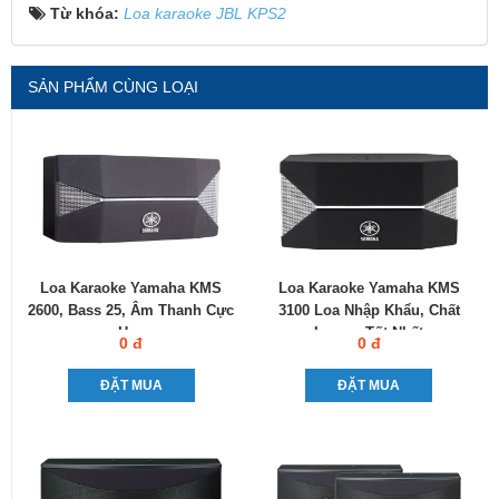
Từ khóa:
Loa karaoke JBL KPS2
SẢN PHẨM CÙNG LOẠI
Loa Karaoke Yamaha KMS
Loa Karaoke Yamaha KMS
2600, Bass 25, Âm Thanh Cực
3100 Loa Nhập Khẩu, Chất
Hay
Lượng Tốt Nhất
0 đ
0 đ
ĐẶT MUA
ĐẶT MUA