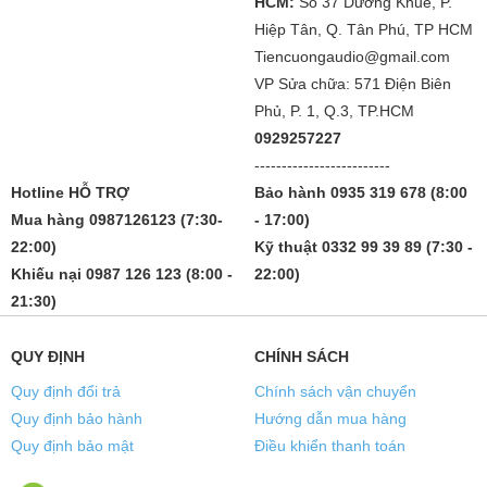
HCM:
Số 37 Dương Khuê, P.
Hiệp Tân, Q. Tân Phú, TP HCM
Tiencuongaudio@gmail.com
VP Sửa chữa: 571 Điện Biên
Phủ, P. 1, Q.3, TP.HCM
0929257227
-------------------------
Hotline HỖ TRỢ
Bảo hành 0935 319 678 (8:00
Mua hàng 0987126123 (7:30-
- 17:00)
22:00)
Kỹ thuật 0332 99 39 89 (7:30 -
Khiếu nại 0987 126 123 (8:00 -
22:00)
21:30)
QUY ĐỊNH
CHÍNH SÁCH
Quy định đổi trả
Chính sách vận chuyển
Quy định bảo hành
Hướng dẫn mua hàng
Quy định bảo mật
Điều khiển thanh toán