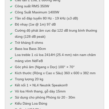
Cấu tạo 2 Loa, 2 đường tiếng
Công suất RMS 350W
Công Suất Maximum 1400W
Tần số đáp tuyến 80 Hz - 19 kHz (±3 dB)
Độ nhạy (1w @ 1m) 97 dB
Cường độ phát âm cực đại 122 dB trung bình thường
dùng (128 dB peak)
Trở kháng 8 ohms
Bass loa Bass 30cm
Loa treble 1 củ loa 2414H (25.4 mm) nén nam châm
màng vòm NdFeB
Góc phủ âm (Ngang x Dọc) 100° × 70°
Kích thước (Rộng x Cao x Sâu) 360 x 600 x 382 mm
Trọng lượng 20 kg
Kết nối 1 × NL4 Neutrik Speakon®
Vỏ loa Hình thang, gỗ dày 15mm
Sử dụng cho phòng Phòng từ 20 - 30m
Kiểu Dáng Loa Đứng