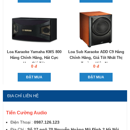
Loa Karaoke Yamaha KMS 800
Loa Sub Karaoke ADD C9 Hàng
Hàng Chính Hãng, Hát Cực
Chính Hãng, Giá Tốt Nhất Thị
Hay, Giá Tốt
Trường Hiện Nay
0 đ
0 đ
ĐẶT MUA
ĐẶT MUA
ĐỊA CHỈ LIÊN HỆ
Tiến Cường Audio
Điện Thoại :
0987.126.123
Địa Chỉ :
Số 27 ngõ 70 Nguyễn Hoàng Mỹ Đình 2 Hà Nội