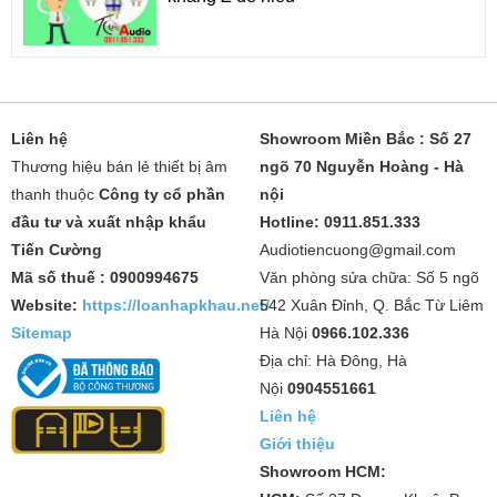
Liên hệ
Showroom Miền Bắc : Số 27
Thương hiệu bán lẻ thiết bị âm
ngõ 70 Nguyễn Hoàng - Hà
thanh thuộc
Công ty cổ phần
nội
đầu tư và xuất nhập khẩu
Hotline: 0911.851.333
Tiến Cường
Audiotiencuong@gmail.com
Mã số thuế : 0900994675
Văn phòng sửa chữa: Số 5 ngõ
Website:
https://loanhapkhau.net/
542 Xuân Đỉnh, Q. Bắc Từ Liêm
Sitemap
Hà Nội
0966.102.336
Địa chỉ: Hà Đông, Hà
Nội
0904551661
Liên hệ
Giới thiệu
Showroom HCM: