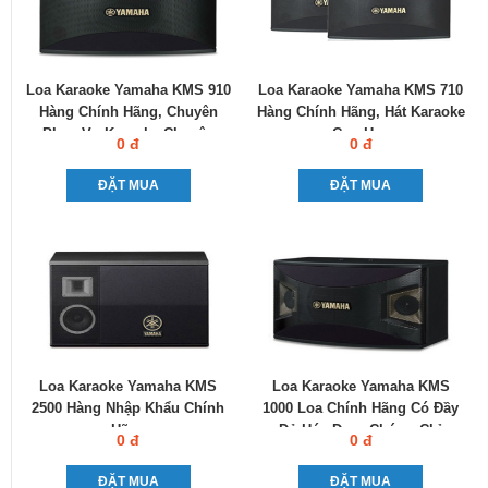
Loa Karaoke Yamaha KMS 910
Loa Karaoke Yamaha KMS 710
Hàng Chính Hãng, Chuyên
Hàng Chính Hãng, Hát Karaoke
Phục Vụ Karaoke Chuyên
Cực Hay
0 đ
0 đ
Nghiệp
ĐẶT MUA
ĐẶT MUA
Loa Karaoke Yamaha KMS
Loa Karaoke Yamaha KMS
2500 Hàng Nhập Khẩu Chính
1000 Loa Chính Hãng Có Đầy
Hãng
Đủ Hóa Đơn, Chứng Chỉ
0 đ
0 đ
ĐẶT MUA
ĐẶT MUA