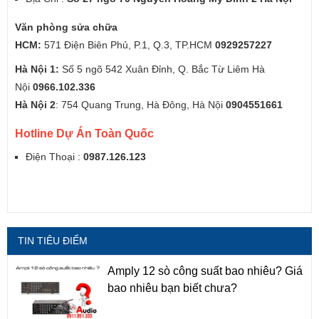
Văn phòng sửa chữa
HCM:
571 Điện Biên Phủ, P.1, Q.3, TP.HCM
0929257227
Hà Nội 1:
Số 5 ngõ 542 Xuân Đỉnh, Q. Bắc Từ Liêm Hà
Nội
0966.102.336
Hà Nội 2
: 754 Quang Trung, Hà Đông, Hà Nội
0904551661
Hotline Dự Án Toàn Quốc
Điện Thoại :
0987.126.123
TIN TIÊU ĐIỂM
Amply 12 sò công suất bao nhiêu? Giá
bao nhiêu bạn biết chưa?