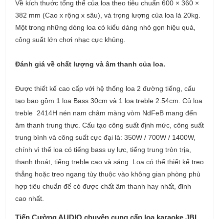
Về kích thước tổng thể của loa theo tiêu chuẩn 600 × 360 ×
382 mm (Cao x rộng x sâu), và trọng lượng của loa là 20kg.
Một trong những dòng loa có kiểu dáng nhỏ gọn hiệu quả,
công suất lớn chơi nhạc cực khủng.
Đánh giá về chất lượng và âm thanh của loa.
Được thiết kế cao cấp với hệ thống loa 2 đường tiếng, cấu
tạo bao gồm 1 loa Bass 30cm và 1 loa treble 2.54cm. Củ loa
treble 2414H nén nam châm màng vòm NdFeB mang đến
âm thanh trung thực. Cấu tạo công suất định mức, công suất
trung bình và công suất cực đại là: 350W / 700W / 1400W,
chính vì thế loa có tiếng bass uy lực, tiếng trung tròn trịa,
thanh thoát, tiếng treble cao và sáng. Loa có thể thiết kế treo
thẳng hoặc treo ngang tùy thuộc vào không gian phòng phù
hợp tiêu chuẩn để có được chất âm thanh hay nhất, đỉnh
cao nhất.
Tiến Cường AUDIO chuyên cung cấp loa karaoke JBL