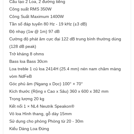
Cấu tạo 2 Loa, 2 đường tiếng
Công suất RMS 350W
Công Suất Maximum 1400W
Tần số đáp tuyến 80 Hz - 19 kHz (±3 dB)
Độ nhạy (1w @ 1m) 97 dB
Cường độ phát âm cực đại 122 dB trung bình thường dùng
(128 dB peak)
Trở kháng 8 ohms
Bass loa Bass 30cm
Loa treble 1 củ loa 2414H (25.4 mm) nén nam châm màng
vòm NdFeB
Góc phủ âm (Ngang x Dọc) 100° × 70°
Kích thước (Rộng x Cao x Sâu) 360 x 600 x 382 mm
Trọng lượng 20 kg
Kết nối 1 × NL4 Neutrik Speakon®
Vỏ loa Hình thang, gỗ dày 15mm
Sử dụng cho phòng Phòng từ 20 - 30m
Kiểu Dáng Loa Đứng