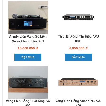
Amply Liền Vang Số Liền
Thiết Bị Xử Lí Tín Hiệu APU
Micro Không Dây 3in1
0811
TbSound CS-500S
15.000.000 đ
6.850.000 đ
ĐẶT MUA
ĐẶT MUA
Vang Liền Công Suất King SA
Vang Liền Công Suất KING SA-
900
400