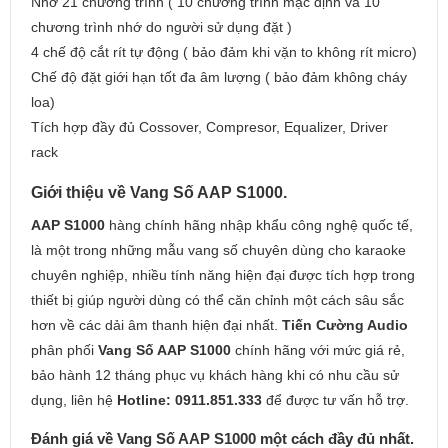
Nhớ 21 chương trình ( 10 chương trình mặc định và 10
chương trình nhớ do người sử dụng đặt )
4 chế độ cắt rít tự động ( bảo đảm khi vặn to không rít micro)
Chế độ đặt giới hạn tốt đa âm lượng ( bảo đảm không cháy
loa)
Tích hợp đầy đủ Cossover, Compresor, Equalizer, Driver
rack
Giới thiệu về Vang Số AAP S1000.
AAP S1000
hàng chính hãng nhập khẩu công nghệ quốc tế,
là một trong những mẫu vang số chuyên dùng cho karaoke
chuyên nghiệp, nhiều tính năng hiện đại được tích hợp trong
thiết bị giúp người dùng có thể căn chỉnh một cách sâu sắc
hơn về các dải âm thanh hiện đại nhất.
Tiến Cường Audio
phân phối
Vang Số AAP S1000
chính hãng với mức giá rẻ,
bảo hành 12 tháng phục vụ khách hàng khi có nhu cầu sử
dụng, liên hệ
Hotline: 0911.851.333
để được tư vấn hỗ trợ.
Đánh giá về Vang Số AAP S1000 một cách đầy đủ nhất.