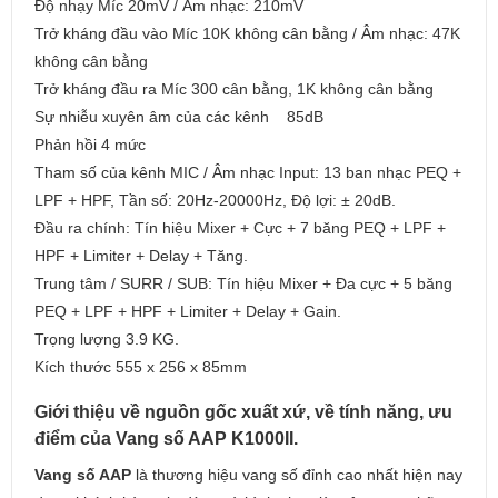
Độ nhạy Míc 20mV / Âm nhạc: 210mV
Trở kháng đầu vào Míc 10K không cân bằng / Âm nhạc: 47K
không cân bằng
Trở kháng đầu ra Míc 300 cân bằng, 1K không cân bằng
Sự nhiễu xuyên âm của các kênh 85dB
Phản hồi 4 mức
Tham số của kênh MIC / Âm nhạc Input: 13 ban nhạc PEQ +
LPF + HPF, Tần số: 20Hz-20000Hz, Độ lợi: ± 20dB.
Đầu ra chính: Tín hiệu Mixer + Cực + 7 băng PEQ + LPF +
HPF + Limiter + Delay + Tăng.
Trung tâm / SURR / SUB: Tín hiệu Mixer + Đa cực + 5 băng
PEQ + LPF + HPF + Limiter + Delay + Gain.
Trọng lượng 3.9 KG.
Kích thước 555 x 256 x 85mm
Giới thiệu về nguồn gốc xuất xứ, về tính năng, ưu
điểm của Vang số AAP K1000II.
Vang số AAP
là thương hiệu vang số đỉnh cao nhất hiện nay