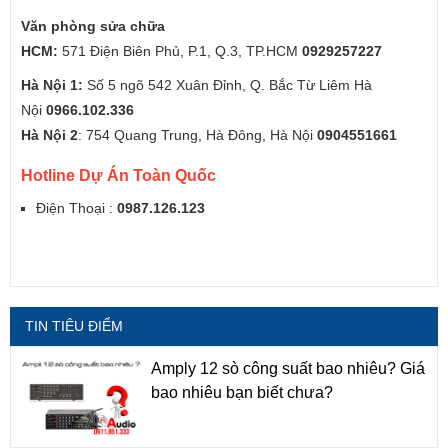
Văn phòng sửa chữa
HCM:
571 Điện Biên Phủ, P.1, Q.3, TP.HCM
0929257227
Hà Nội 1:
Số 5 ngõ 542 Xuân Đỉnh, Q. Bắc Từ Liêm Hà
Nội
0966.102.336
Hà Nội 2
: 754 Quang Trung, Hà Đông, Hà Nội
0904551661
Hotline Dự Án Toàn Quốc
Điện Thoại :
0987.126.123
TIN TIÊU ĐIỂM
Amply 12 sò công suất bao nhiêu? Giá
bao nhiêu bạn biết chưa?