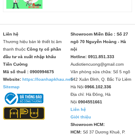
Liên hệ
Showroom Miền Bắc : Số 27
Thương hiệu bán lẻ thiết bị âm
ngõ 70 Nguyễn Hoàng - Hà
thanh thuộc
Công ty cổ phần
nội
đầu tư và xuất nhập khẩu
Hotline: 0911.851.333
Tiến Cường
Audiotiencuong@gmail.com
Mã số thuế : 0900994675
Văn phòng sửa chữa: Số 5 ngõ
Website:
https://loanhapkhau.net/
542 Xuân Đỉnh, Q. Bắc Từ Liêm
Sitemap
Hà Nội
0966.102.336
Địa chỉ: Hà Đông, Hà
Nội
0904551661
Liên hệ
Giới thiệu
Showroom HCM:
HCM:
Số 37 Dương Khuê, P.