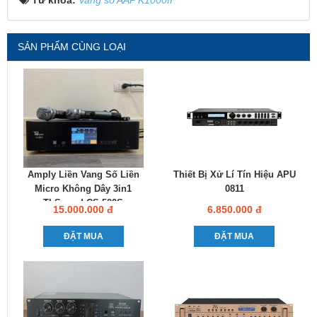
Từ khóa:
Vang số AAP K1000II
SẢN PHẨM CÙNG LOẠI
Amply Liền Vang Số Liền
Thiết Bị Xử Lí Tín Hiệu APU
Micro Không Dây 3in1
0811
TbSound CS-500S
15.000.000 đ
6.850.000 đ
ĐẶT MUA
ĐẶT MUA