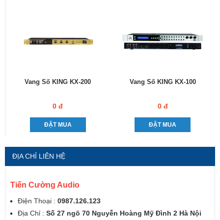
Vang Số KING KX-200
Vang Số KING KX-100
0 đ
0 đ
ĐẶT MUA
ĐẶT MUA
ĐỊA CHỈ LIÊN HỆ
Tiến Cường Audio
Điện Thoại :
0987.126.123
Địa Chỉ :
Số 27 ngõ 70 Nguyễn Hoàng Mỹ Đình 2 Hà Nội