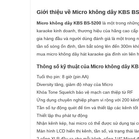
Giới thiệu về Micro không dây KBS BS
Micro không dây KBS BS-5200
là một trong những
karaoke kinh doanh, thương hiệu của hãng cao cấp
gia hàng đầu và người dùng đánh giá là một trong n
tần số sóng ổn định, tầm bắt sóng lên đến 300m khô
mua micro không dây hát karaoke gia đình xin liên h
Thông số kỹ thuật của Micro không dây KB
Tuổi thọ pin: 8 giờ (pin AA)
Diversity tăng, giảm độ nhạy của Micro
Khóa Tone Squelch bảo vệ mạch can thiệp từ RF
Ứng dụng chuyên nghiệp phạm vi rộng với 200 kênh
Tần số tự động quét để tìm và thiết lập các kênh tốt
Thiết lập thu phát tự động
Nhận kênh kép, hai micro có thể được sử dụng tại 
Màn hình LCD hiển thị kênh, tần số, và trạng thái l
2 cổng XLR đầu ra cho mỗi kênh, cổng 1/4″ Mixed đầu