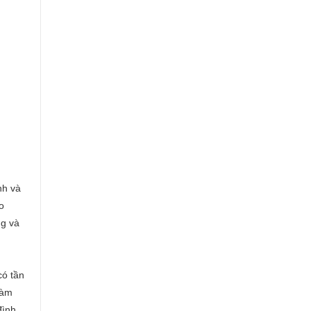
nh và
o
ng và
có tần
làm
đình