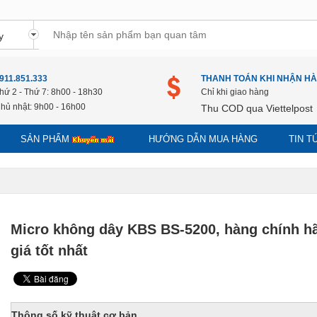
911.851.333
THANH TOÁN KHI NHẬN H
hứ 2 - Thứ 7: 8h00 - 18h30
Chỉ khi giao hàng
hủ nhật: 9h00 - 16h00
Thu COD qua Viettelpost
SẢN PHẨM
HƯỚNG DẪN MUA HÀNG
TIN 
Micro không dây KBS BS-5200, hàng chính h
giá tốt nhất
Thông số kỹ thuật cơ bản.