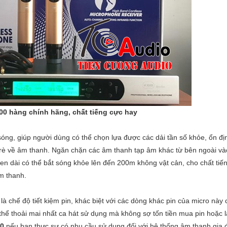
00 hàng chính hãng, chất tiếng cực hay
sóng, giúp người dùng có thể chọn lựa được các dải tần số khỏe, ổn đị
, rè về âm thanh. Ngăn chặn các âm thanh tạp âm khác từ bên ngoài và
ten dài có thể bắt sóng khỏe lên đến 200m không vật cản, cho chất tiế
m thanh.
 chế độ tiết kiệm pin, khác biệt với các dòng khác pin của micro này 
 thể thoải mai nhất ca hát sử dụng mà không sợ tốn tiền mua pin hoặc 
00
nếu bạn thực sự có nhu cầu sử dụng đối với hệ thống âm thanh gia 