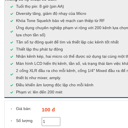
Tuổi thọ pin: 8 giờ (pin AA)
Diversity tăng, giảm độ nhạy của Micro
Khóa Tone Squelch bảo vệ mạch can thiệp từ RF
Ứng dụng chuyên nghiệp phạm vi rộng với 200 kênh lựa chọ
lựa chọn tần số)
Tần số tự động quét để tìm và thiết lập các kênh tốt nhất
Thiết lập thu phát tự động
Nhận kênh kép, hai micro có thể được sử dụng tại cùng một t
Màn hình LCD hiển thị kênh, tần số, và trạng thái làm việc kh
2 cổng XLR đầu ra cho mỗi kênh, cổng 1/4″ Mixed đầu ra để n
thiết bị như mixer, amply.
Điều khiển âm lượng độc lập cho mỗi kênh
Phạm vi: lên đến 200 mét
Giá bán:
100 đ
Số lượng