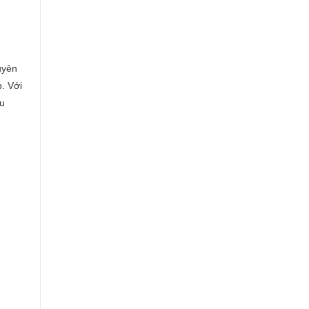
,
uyên
. Với
ầu