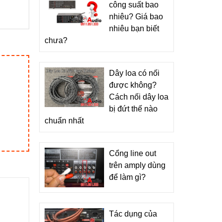
công suất bao
nhiêu? Giá bao
nhiêu bạn biết
chưa?
Dây loa có nối
được không?
Cách nối dây loa
bị đứt thế nào
chuẩn nhất
Cổng line out
trên amply dùng
để làm gì?
Tác dụng của