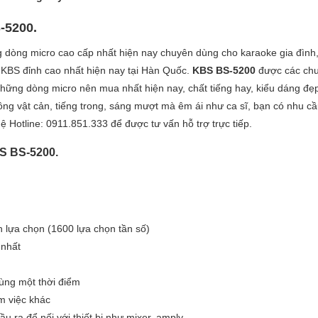
-5200.
 dòng micro cao cấp nhất hiện nay chuyên dùng cho karaoke gia đình
 KBS đỉnh cao nhất hiện nay tại Hàn Quốc.
KBS BS-5200
được các ch
hững dòng micro nên mua nhất hiện nay, chất tiếng hay, kiểu dáng đẹp
ng vật cản, tiếng trong, sáng mượt mà êm ái như ca sĩ, bạn có nhu c
ệ Hotline: 0911.851.333 để được tư vấn hỗ trợ trực tiếp.
S BS-5200.
 lựa chọn (1600 lựa chọn tần số)
 nhất
cùng một thời điểm
àm việc khác
 ra để nối với thiết bị như mixer, amply.