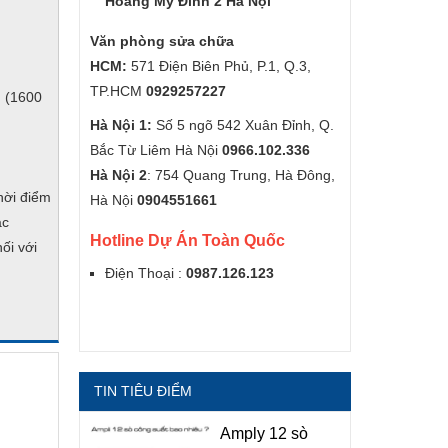
Hoàng Mỹ Đình 2 Hà Nội
Văn phòng sửa chữa
HCM:
571 Điện Biên Phủ, P.1, Q.3,
TP.HCM
0929257227
n (1600
Hà Nội 1:
Số 5 ngõ 542 Xuân Đỉnh, Q.
Bắc Từ Liêm Hà Nội
0966.102.336
Hà Nội 2
: 754 Quang Trung, Hà Đông,
hời điểm
Hà Nội
0904551661
ác
Hotline Dự Án Toàn Quốc
ối với
Điện Thoại :
0987.126.123
TIN TIÊU ĐIỂM
Amply 12 sò