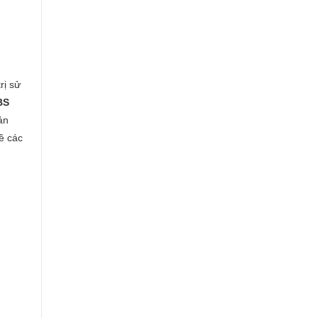
rị sử
BS
ản
ề các