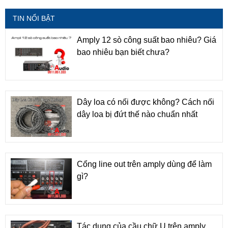
TIN NỔI BẬT
Amply 12 sò công suất bao nhiêu? Giá
bao nhiêu bạn biết chưa?
Dây loa có nối được không? Cách nối
dây loa bị đứt thế nào chuẩn nhất
Cổng line out trên amply dùng để làm
gì?
Tác dụng của cầu chữ U trên amply