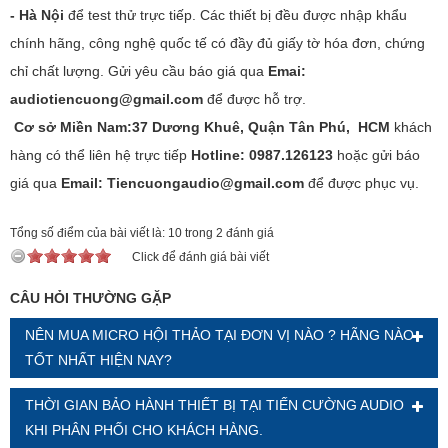
- Hà Nội
để test thử trực tiếp. Các thiết bị đều được nhập khẩu
chính hãng, công nghệ quốc tế có đầy đủ giấy tờ hóa đơn, chứng
chỉ chất lượng. Gửi yêu cầu báo giá qua
Emai:
audiotiencuong@gmail.com
để được hỗ trợ.
Cơ sở Miền Nam:37 Dương Khuê, Quận Tân Phú, HCM
khách
hàng có thể liên hệ trực tiếp
Hotline: 0987.126123
hoặc gửi báo
giá qua
Email: Tiencuongaudio@gmail.com
để được phục vụ.
Tổng số điểm của bài viết là: 10 trong 2 đánh giá
Click để đánh giá bài viết
CÂU HỎI THƯỜNG GẶP
NÊN MUA MICRO HỘI THẢO TẠI ĐƠN VỊ NÀO ? HÃNG NÀO
TỐT NHẤT HIỆN NAY?
THỜI GIAN BẢO HÀNH THIẾT BỊ TẠI TIẾN CƯỜNG AUDIO
KHI PHÂN PHỐI CHO KHÁCH HÀNG.