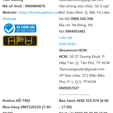
Mã số thuế : 0900994675
Văn phòng sửa chữa: Số 5 ngõ
Website:
https://loanhapkhau.net/
542 Xuân Đỉnh, Q. Bắc Từ Liêm
Sitemap
Hà Nội
0966.102.336
Địa chỉ: Hà Đông, Hà
Nội
0904551661
Liên hệ
Giới thiệu
Showroom HCM:
HCM:
Số 37 Dương Khuê, P.
Hiệp Tân, Q. Tân Phú, TP HCM
Tiencuongaudio@gmail.com
VP Sửa chữa: 571 Điện Biên
Phủ, P. 1, Q.3, TP.HCM
0929257227
-------------------------
Hotline HỖ TRỢ
Bảo hành 0935 319 678 (8:00
Mua hàng 0987126123 (7:30-
- 17:00)