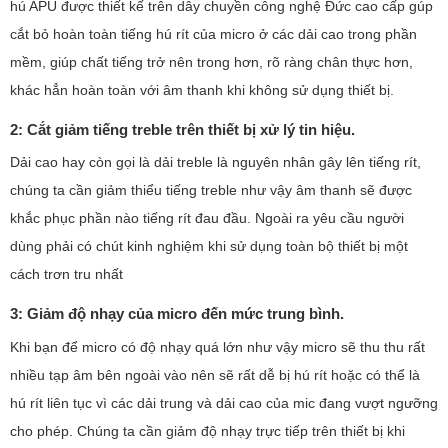
hú APU được thiết kế trên dây chuyền công nghệ Đức cao cấp gúp
cắt bỏ hoàn toàn tiếng hú rít của micro ở các dải cao trong phần
mềm, giúp chất tiếng trở nên trong hơn, rõ ràng chân thực hơn,
khác hẳn hoàn toàn với âm thanh khi không sử dụng thiết bị.
2: Cắt giảm tiếng treble trên thiết bị xử lý tin hiệu.
Dải cao hay còn gọi là dải treble là nguyên nhân gây lên tiếng rít,
chúng ta cần giảm thiểu tiếng treble như vậy âm thanh sẽ được
khắc phục phần nào tiếng rít đau đầu. Ngoài ra yêu cầu người
dùng phải có chút kinh nghiệm khi sử dụng toàn bộ thiết bị một
cách trơn tru nhất
3: Giảm độ nhạy của micro đến mức trung bình.
Khi bạn để micro có độ nhạy quá lớn như vậy micro sẽ thu thu rất
nhiều tạp âm bên ngoài vào nên sẽ rất dễ bị hú rít hoặc có thể là
hú rít liên tục vì các dải trung và dải cao của mic đang vượt ngưỡng
cho phép. Chúng ta cần giảm độ nhạy trực tiếp trên thiết bị khi